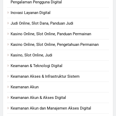
Pengalaman Pengguna Digital
Inovasi Layanan Digital
Judi Online, Slot Dana, Panduan Judi
Kasino Online, Slot Online, Panduan Permainan
Kasino Online, Slot Online, Pengetahuan Permainan
Kasino, Slot Online, Judi
Keamanan & Teknologi Digital
Keamanan Akses & Infrastruktur Sistem
Keamanan Akun
Keamanan Akun & Akses Digital
Keamanan Akun dan Manajemen Akses Digital