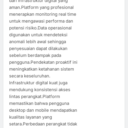
dari infrastruktur digital yang
aman.Platform yang profesional
menerapkan monitoring real time
untuk mengawasi performa dan
potensi risiko.Data operasional
digunakan untuk mendeteksi
anomali lebih awal sehingga
penyesuaian dapat dilakukan
sebelum berdampak pada
pengguna.Pendekatan proaktif ini
meningkatkan ketahanan sistem
secara keseluruhan.
Infrastruktur digital kuat juga
mendukung konsistensi akses
lintas perangkat.Platform
memastikan bahwa pengguna
desktop dan mobile mendapatkan
kualitas layanan yang
setara.Perbedaan perangkat tidak