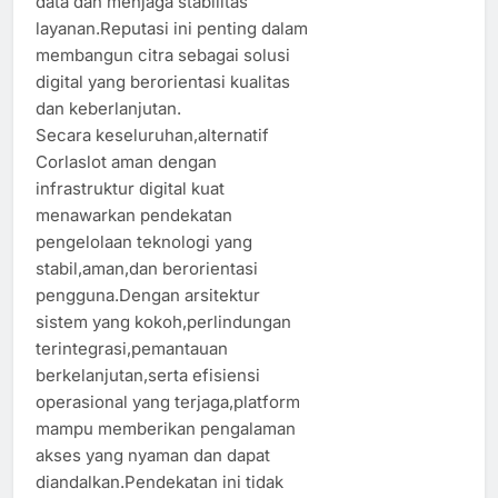
data dan menjaga stabilitas
layanan.Reputasi ini penting dalam
membangun citra sebagai solusi
digital yang berorientasi kualitas
dan keberlanjutan.
Secara keseluruhan,alternatif
Corlaslot aman dengan
infrastruktur digital kuat
menawarkan pendekatan
pengelolaan teknologi yang
stabil,aman,dan berorientasi
pengguna.Dengan arsitektur
sistem yang kokoh,perlindungan
terintegrasi,pemantauan
berkelanjutan,serta efisiensi
operasional yang terjaga,platform
mampu memberikan pengalaman
akses yang nyaman dan dapat
diandalkan.Pendekatan ini tidak