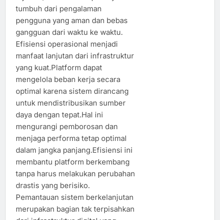
tumbuh dari pengalaman
pengguna yang aman dan bebas
gangguan dari waktu ke waktu.
Efisiensi operasional menjadi
manfaat lanjutan dari infrastruktur
yang kuat.Platform dapat
mengelola beban kerja secara
optimal karena sistem dirancang
untuk mendistribusikan sumber
daya dengan tepat.Hal ini
mengurangi pemborosan dan
menjaga performa tetap optimal
dalam jangka panjang.Efisiensi ini
membantu platform berkembang
tanpa harus melakukan perubahan
drastis yang berisiko.
Pemantauan sistem berkelanjutan
merupakan bagian tak terpisahkan