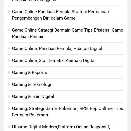
Game Online Panduan Pemula Strategi Permainan
Pengembangan Diri dalam Game
Game Online Strategi Bermain Game Tips Efisiensi Game
Panduan Pemain
Game Online, Panduan Pemula, Hiburan Digital
Game Online, Slot Tematik, Animasi Digital
Gaming & Esports
Gaming & Teknologi
Gaming & Tren Digital
Gaming, Strategi Game, Pokémon, RPG, Pop Culture, Tips
Bermain Pokémon
Hiburan Digital Modern,Platform Online Responsif,