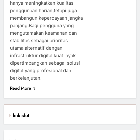
hanya meningkatkan kualitas
penggunaan harian,tetapi juga
membangun kepercayaan jangka
panjang.Bagi pengguna yang
mengutamakan keamanan dan
stabilitas sebagai prioritas
utama,alternatif dengan
infrastruktur digital kuat layak
dipertimbangkan sebagai solusi
digital yang profesional dan
berkelanjutan.
Read More
link slot