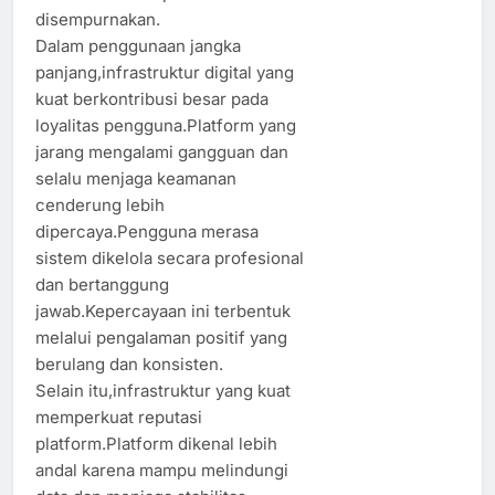
disempurnakan.
Dalam penggunaan jangka
panjang,infrastruktur digital yang
kuat berkontribusi besar pada
loyalitas pengguna.Platform yang
jarang mengalami gangguan dan
selalu menjaga keamanan
cenderung lebih
dipercaya.Pengguna merasa
sistem dikelola secara profesional
dan bertanggung
jawab.Kepercayaan ini terbentuk
melalui pengalaman positif yang
berulang dan konsisten.
Selain itu,infrastruktur yang kuat
memperkuat reputasi
platform.Platform dikenal lebih
andal karena mampu melindungi