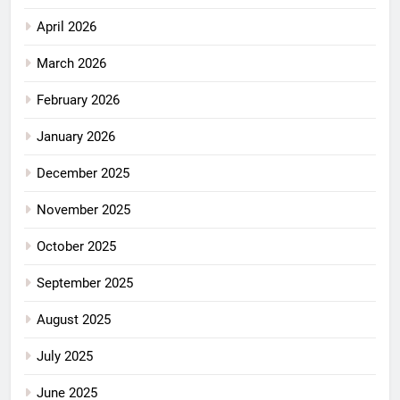
April 2026
March 2026
February 2026
January 2026
December 2025
November 2025
October 2025
September 2025
August 2025
July 2025
June 2025