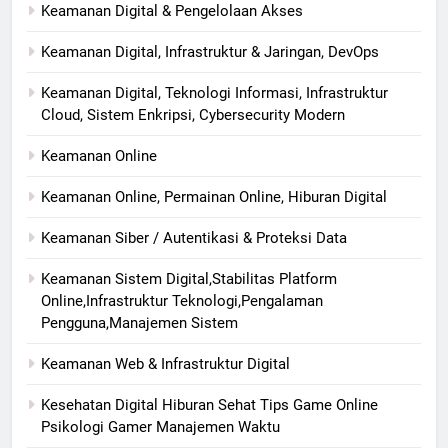
Keamanan Digital & Pengelolaan Akses
Keamanan Digital, Infrastruktur & Jaringan, DevOps
Keamanan Digital, Teknologi Informasi, Infrastruktur
Cloud, Sistem Enkripsi, Cybersecurity Modern
Keamanan Online
Keamanan Online, Permainan Online, Hiburan Digital
Keamanan Siber / Autentikasi & Proteksi Data
Keamanan Sistem Digital,Stabilitas Platform
Online,Infrastruktur Teknologi,Pengalaman
Pengguna,Manajemen Sistem
Keamanan Web & Infrastruktur Digital
Kesehatan Digital Hiburan Sehat Tips Game Online
Psikologi Gamer Manajemen Waktu