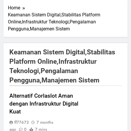
Home
Keamanan Sistem Digital,Stabilitas Platform
Online,Infrastruktur Teknologi,Pengalaman
Pengguna,Manajemen Sistem
Keamanan Sistem Digital,Stabilitas
Platform Online,Infrastruktur
Teknologi,Pengalaman
Pengguna,Manajemen Sistem
Alternatif Corlaslot Aman
dengan Infrastruktur Digital
Kuat
ff77673
7 months
ago
0
7 mins