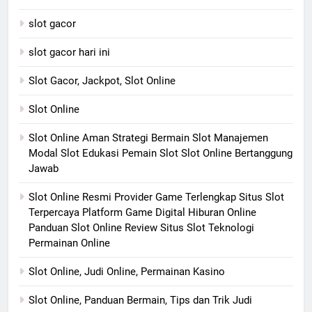
slot gacor
slot gacor hari ini
Slot Gacor, Jackpot, Slot Online
Slot Online
Slot Online Aman Strategi Bermain Slot Manajemen
Modal Slot Edukasi Pemain Slot Slot Online Bertanggung
Jawab
Slot Online Resmi Provider Game Terlengkap Situs Slot
Terpercaya Platform Game Digital Hiburan Online
Panduan Slot Online Review Situs Slot Teknologi
Permainan Online
Slot Online, Judi Online, Permainan Kasino
Slot Online, Panduan Bermain, Tips dan Trik Judi