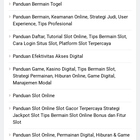
Panduan Bermain Togel
Panduan Bermain, Keamanan Online, Strategi Judi, User
Experience, Tips Profesional
Panduan Daftar, Tutorial Slot Online, Tips Bermain Slot,
Cara Login Situs Slot, Platform Slot Terpercaya
Panduan Efektivitas Akses Digital
Panduan Game, Kasino Digital, Tips Bermain Slot,
Strategi Permainan, Hiburan Online, Game Digital,
Manajemen Modal
Panduan Slot Online
Panduan Slot Online Slot Gacor Terpercaya Strategi
Jackpot Slot Tips Bermain Slot Online Bonus dan Fitur
Slot
Panduan Slot Online, Permainan Digital, Hiburan & Game