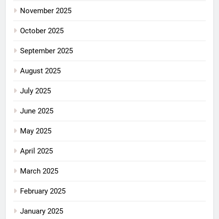
November 2025
October 2025
September 2025
August 2025
July 2025
June 2025
May 2025
April 2025
March 2025
February 2025
January 2025