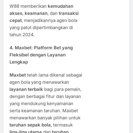
W88 memberikan
kemudahan
akses
,
keamanan
, dan
transaksi
cepat
, menjadikannya agen bola
yang patut dipertimbangkan di
tahun 2024.
4.
Maxbet
: Platform Bet yang
Fleksibel dengan Layanan
Lengkap
Maxbet
telah lama dikenal sebagai
agen bola yang menawarkan
layanan terbaik
bagi para pemain,
dengan berbagai fitur dan layanan
yang mendukung kenyamanan
serta keamanan taruhan. Maxbet
menawarkan banyak pilihan untuk
taruhan sepak bola
, termasuk
liga-liga utama
dan
taruhan