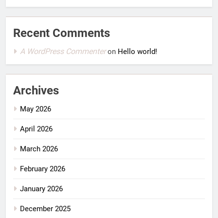
Recent Comments
A WordPress Commenter
on
Hello world!
Archives
May 2026
April 2026
March 2026
February 2026
January 2026
December 2025