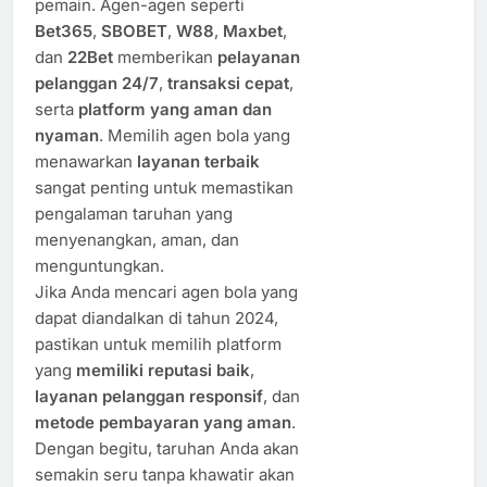
pemain. Agen-agen seperti
Bet365
,
SBOBET
,
W88
,
Maxbet
,
dan
22Bet
memberikan
pelayanan
pelanggan 24/7
,
transaksi cepat
,
serta
platform yang aman dan
nyaman
. Memilih agen bola yang
menawarkan
layanan terbaik
sangat penting untuk memastikan
pengalaman taruhan yang
menyenangkan, aman, dan
menguntungkan.
Jika Anda mencari agen bola yang
dapat diandalkan di tahun 2024,
pastikan untuk memilih platform
yang
memiliki reputasi baik
,
layanan pelanggan responsif
, dan
metode pembayaran yang aman
.
Dengan begitu, taruhan Anda akan
semakin seru tanpa khawatir akan