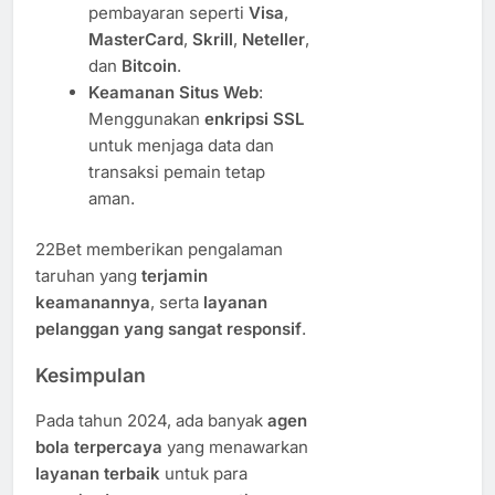
pembayaran seperti
Visa
,
MasterCard
,
Skrill
,
Neteller
,
dan
Bitcoin
.
Keamanan Situs Web
:
Menggunakan
enkripsi SSL
untuk menjaga data dan
transaksi pemain tetap
aman.
22Bet memberikan pengalaman
taruhan yang
terjamin
keamanannya
, serta
layanan
pelanggan yang sangat responsif
.
Kesimpulan
Pada tahun 2024, ada banyak
agen
bola terpercaya
yang menawarkan
layanan terbaik
untuk para