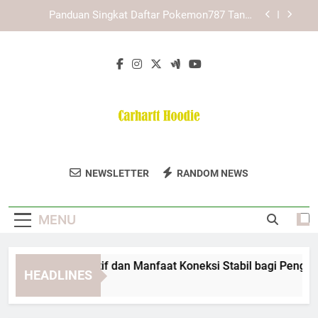
Skip
Cara Memahami Alur Akses Kaya787 Link
to
Alternatif secara Aman dan Terarah
content
Cara Menggunakan LAE138 Link Alternatif dengan
Langkah Mudah Dipahami
Edwinslot Alternatif dan Manfaat Koneksi Stabil
bagi Pengguna dalam Akses Digital Harian
Panduan Singkat Daftar Pokemon787 Tanpa
Kebingungan
Cara Memahami Alur Akses Kaya787 Link
Alternatif secara Aman dan Terarah
Carhartt Hoodie
Dapatkan Koleksi Hoodie Berkualitas Dari
Cara Menggunakan LAE138 Link Alternatif dengan
NEWSLETTER
RANDOM NEWS
Langkah Mudah Dipahami
Carhartt Hoodie.
MENU
winslot Alternatif dan Manfaat Koneksi Stabil bagi Pengguna 
HEADLINES
Months Ago