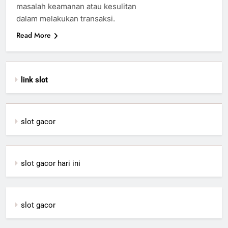
masalah keamanan atau kesulitan
dalam melakukan transaksi.
Read More
link slot
slot gacor
slot gacor hari ini
slot gacor