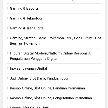
Gaming & Esports
Gaming & Teknologi
Gaming & Tren Digital
Gaming, Strategi Game, Pokémon, RPG, Pop Culture, Tips
Bermain Pokémon
Hiburan Digital Modern,Platform Online Responsif,
Pengalaman Pengguna Digital
Inovasi Layanan Digital
Judi Online, Slot Dana, Panduan Judi
Kasino Online, Slot Online, Panduan Permainan
Kasino Online, Slot Online, Pengetahuan Permainan