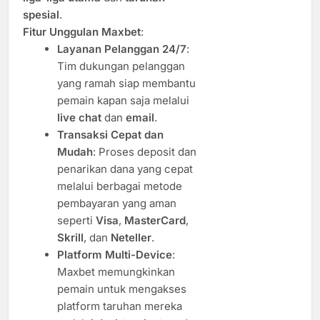
spesial
.
Fitur Unggulan Maxbet
:
Layanan Pelanggan 24/7
:
Tim dukungan pelanggan
yang ramah siap membantu
pemain kapan saja melalui
live chat
dan
email
.
Transaksi Cepat dan
Mudah
: Proses deposit dan
penarikan dana yang cepat
melalui berbagai metode
pembayaran yang aman
seperti
Visa
,
MasterCard
,
Skrill
, dan
Neteller
.
Platform Multi-Device
:
Maxbet memungkinkan
pemain untuk mengakses
platform taruhan mereka