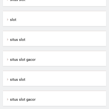
slot
situs slot
situs slot gacor
situs slot
situs slot gacor