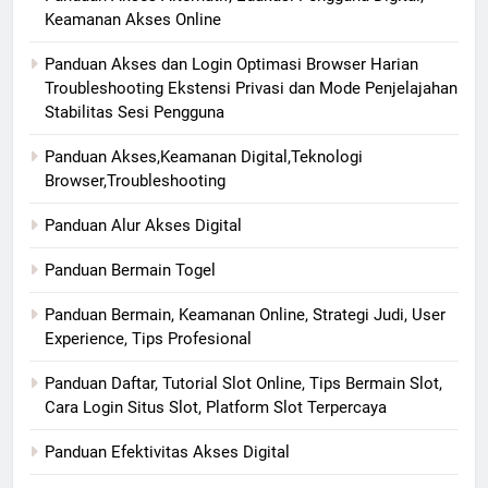
Keamanan Akses Online
Panduan Akses dan Login Optimasi Browser Harian
Troubleshooting Ekstensi Privasi dan Mode Penjelajahan
Stabilitas Sesi Pengguna
Panduan Akses,Keamanan Digital,Teknologi
Browser,Troubleshooting
Panduan Alur Akses Digital
Panduan Bermain Togel
Panduan Bermain, Keamanan Online, Strategi Judi, User
Experience, Tips Profesional
Panduan Daftar, Tutorial Slot Online, Tips Bermain Slot,
Cara Login Situs Slot, Platform Slot Terpercaya
Panduan Efektivitas Akses Digital