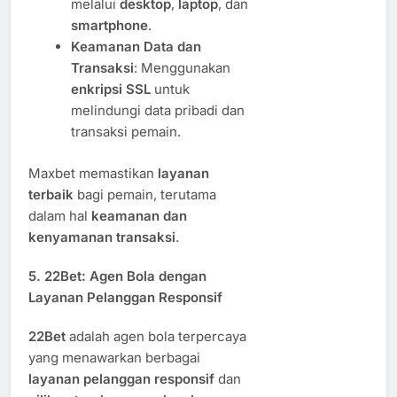
melalui
desktop
,
laptop
, dan
smartphone
.
Keamanan Data dan
Transaksi
: Menggunakan
enkripsi SSL
untuk
melindungi data pribadi dan
transaksi pemain.
Maxbet memastikan
layanan
terbaik
bagi pemain, terutama
dalam hal
keamanan dan
kenyamanan transaksi
.
5.
22Bet
: Agen Bola dengan
Layanan Pelanggan Responsif
22Bet
adalah agen bola terpercaya
yang menawarkan berbagai
layanan pelanggan responsif
dan