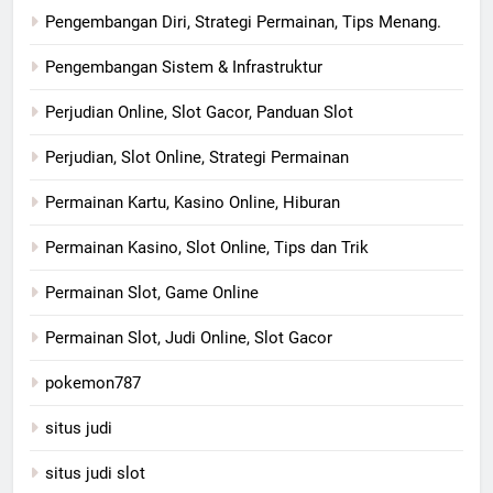
Pengembangan Diri, Strategi Permainan, Tips Menang.
Pengembangan Sistem & Infrastruktur
Perjudian Online, Slot Gacor, Panduan Slot
Perjudian, Slot Online, Strategi Permainan
Permainan Kartu, Kasino Online, Hiburan
Permainan Kasino, Slot Online, Tips dan Trik
Permainan Slot, Game Online
Permainan Slot, Judi Online, Slot Gacor
pokemon787
situs judi
situs judi slot