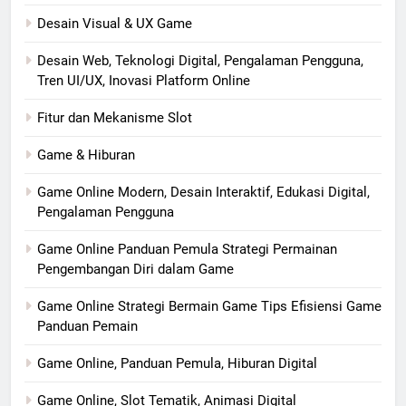
Desain Visual & UX Game
Desain Web, Teknologi Digital, Pengalaman Pengguna,
Tren UI/UX, Inovasi Platform Online
Fitur dan Mekanisme Slot
Game & Hiburan
Game Online Modern, Desain Interaktif, Edukasi Digital,
Pengalaman Pengguna
Game Online Panduan Pemula Strategi Permainan
Pengembangan Diri dalam Game
Game Online Strategi Bermain Game Tips Efisiensi Game
Panduan Pemain
Game Online, Panduan Pemula, Hiburan Digital
Game Online, Slot Tematik, Animasi Digital