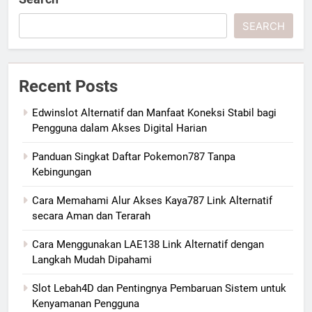
SEARCH
Recent Posts
Edwinslot Alternatif dan Manfaat Koneksi Stabil bagi
Pengguna dalam Akses Digital Harian
Panduan Singkat Daftar Pokemon787 Tanpa
Kebingungan
Cara Memahami Alur Akses Kaya787 Link Alternatif
secara Aman dan Terarah
Cara Menggunakan LAE138 Link Alternatif dengan
Langkah Mudah Dipahami
Slot Lebah4D dan Pentingnya Pembaruan Sistem untuk
Kenyamanan Pengguna