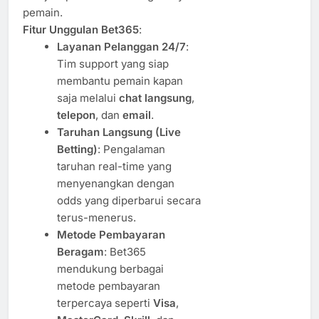
pemain.
Fitur Unggulan Bet365
:
Layanan Pelanggan 24/7
:
Tim support yang siap
membantu pemain kapan
saja melalui
chat langsung
,
telepon
, dan
email
.
Taruhan Langsung (Live
Betting)
: Pengalaman
taruhan real-time yang
menyenangkan dengan
odds yang diperbarui secara
terus-menerus.
Metode Pembayaran
Beragam
: Bet365
mendukung berbagai
metode pembayaran
terpercaya seperti
Visa
,