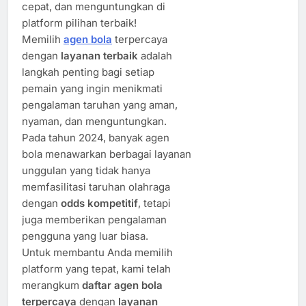
cepat, dan menguntungkan di
platform pilihan terbaik!
Memilih
agen bola
terpercaya
dengan
layanan terbaik
adalah
langkah penting bagi setiap
pemain yang ingin menikmati
pengalaman taruhan yang aman,
nyaman, dan menguntungkan.
Pada tahun 2024, banyak agen
bola menawarkan berbagai layanan
unggulan yang tidak hanya
memfasilitasi taruhan olahraga
dengan
odds kompetitif
, tetapi
juga memberikan pengalaman
pengguna yang luar biasa.
Untuk membantu Anda memilih
platform yang tepat, kami telah
merangkum
daftar agen bola
terpercaya
dengan
layanan