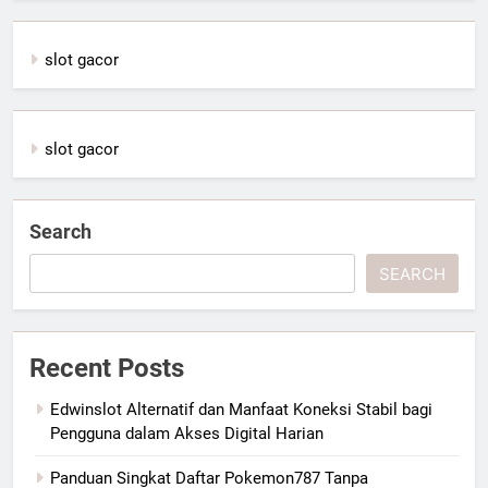
slot gacor
slot gacor
Search
SEARCH
Recent Posts
Edwinslot Alternatif dan Manfaat Koneksi Stabil bagi
Pengguna dalam Akses Digital Harian
Panduan Singkat Daftar Pokemon787 Tanpa