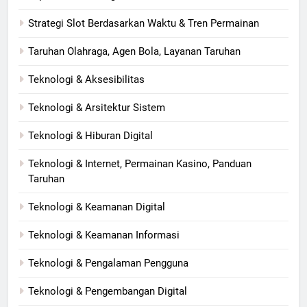
Strategi Slot Berdasarkan Waktu & Tren Permainan
Taruhan Olahraga, Agen Bola, Layanan Taruhan
Teknologi & Aksesibilitas
Teknologi & Arsitektur Sistem
Teknologi & Hiburan Digital
Teknologi & Internet, Permainan Kasino, Panduan
Taruhan
Teknologi & Keamanan Digital
Teknologi & Keamanan Informasi
Teknologi & Pengalaman Pengguna
Teknologi & Pengembangan Digital