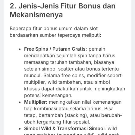
2. Jenis-Jenis Fitur Bonus dan
Mekanismenya
Beberapa fitur bonus umum dalam slot
berdasarkan sumber tepercaya meliputi:
Free Spins / Putaran Gratis
: pemain
mendapatkan sejumlah spin tanpa harus
memasang taruhan tambahan, biasanya
setelah simbol scatter atau bonus tertentu
muncul. Selama free spins, modifier seperti
multiplier, wild tambahan, atau simbol
khusus dapat diaktifkan untuk meningkatkan
potensi kemenangan.
Multiplier
: meningkatkan nilai kemenangan
tiap kombinasi atau selama bonus. Bisa
tetap, bertambah (stacking), atau berubah-
ubah tergantung fitur spesial.
Simbol Wild & Transformasi Simbol
: wild
yang melebar (expanding wild), wild acak