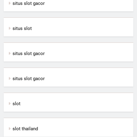
situs slot gacor
situs slot
situs slot gacor
situs slot gacor
slot
slot thailand