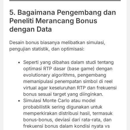
5. Bagaimana Pengembang dan
Peneliti Merancang Bonus
dengan Data
Desain bonus biasanya melibatkan simulasi,
pengujian statistik, dan optimisasi:
Seperti yang dibahas dalam studi tentang
optimasi RTP dasar (base game) dengan
evolutionary algorithms, pengembang
memanipulasi penempatan simbol di reel
virtual agar keseluruhan RTP dan frekuensi
bonus sesuai target yang diinginkan.
Simulasi Monte Carlo atau model
probabilistik sering digunakan untuk
memperkirakan distribusi hasil, termasuk
bonus-bonus, deviasi dari rata-rata, dan
frekuensi bonus dalam kondisi nyata vs