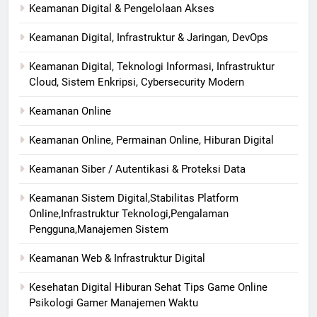
Keamanan Digital & Pengelolaan Akses
Keamanan Digital, Infrastruktur & Jaringan, DevOps
Keamanan Digital, Teknologi Informasi, Infrastruktur
Cloud, Sistem Enkripsi, Cybersecurity Modern
Keamanan Online
Keamanan Online, Permainan Online, Hiburan Digital
Keamanan Siber / Autentikasi & Proteksi Data
Keamanan Sistem Digital,Stabilitas Platform
Online,Infrastruktur Teknologi,Pengalaman
Pengguna,Manajemen Sistem
Keamanan Web & Infrastruktur Digital
Kesehatan Digital Hiburan Sehat Tips Game Online
Psikologi Gamer Manajemen Waktu