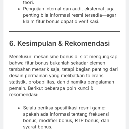
teori.
Pengujian internal dan audit eksternal juga
penting bila informasi resmi tersedia—agar
klaim fitur bonus dapat diverifikasi.
6. Kesimpulan & Rekomendasi
Menelusuri mekanisme bonus di slot mengungkap
bahwa fitur bonus bukanlah sekadar elemen
tambahan menarik saja, tetapi bagian penting dari
desain permainan yang melibatkan toleransi
statistik, probabilitas, dan dinamika pengalaman
pemain. Berikut beberapa poin kunci &
rekomendasi:
Selalu periksa spesifikasi resmi game:
apakah ada informasi tentang frekuensi
bonus, modifier bonus, RTP bonus, dan
syarat bonus.