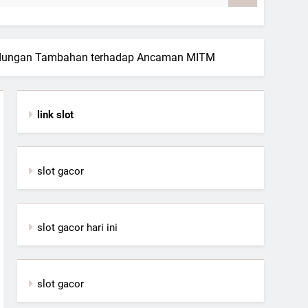
rlindungan Tambahan terhadap Ancaman MITM
link slot
slot gacor
slot gacor hari ini
slot gacor