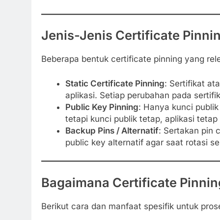
Jenis-Jenis Certificate Pinni
Beberapa bentuk certificate pinning yang rel
Static Certificate Pinning
: Sertifikat a
aplikasi. Setiap perubahan pada sertifi
Public Key Pinning
: Hanya kunci publik 
tetapi kunci publik tetap, aplikasi tet
Backup Pins / Alternatif
: Sertakan pin 
public key alternatif agar saat rotasi se
Bagaimana Certificate Pinn
Berikut cara dan manfaat spesifik untuk pros