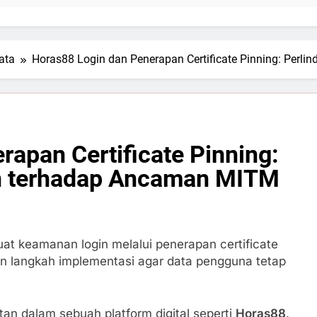
ata
Horas88 Login dan Penerapan Certificate Pinning: Pe
apan Certificate Pinning:
n terhadap Ancaman MITM
t keamanan login melalui penerapan certificate
 dan langkah implementasi agar data pengguna tetap
entan dalam sebuah platform digital seperti
Horas88
.