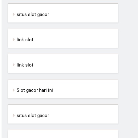
situs slot gacor
link slot
link slot
Slot gacor hari ini
situs slot gacor