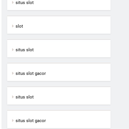
situs slot
slot
situs slot
situs slot gacor
situs slot
situs slot gacor