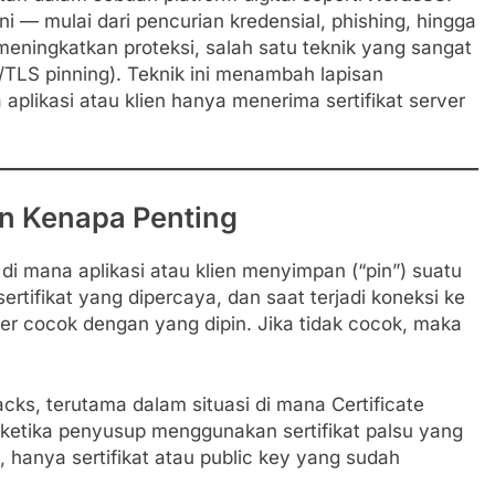
 — mulai dari pencurian kredensial, phishing, hingga
eningkatkan proteksi, salah satu teknik yang sangat
TLS pinning). Teknik ini menambah lapisan
likasi atau klien hanya menerima sertifikat server
dan Kenapa Penting
di mana aplikasi atau klien menyimpan (“pin”) suatu
sertifikat yang dipercaya, dan saat terjadi koneksi ke
ver cocok dengan yang dipin. Jika tidak cocok, maka
cks, terutama dalam situasi di mana Certificate
 ketika penyusup menggunakan sertifikat palsu yang
 hanya sertifikat atau public key yang sudah