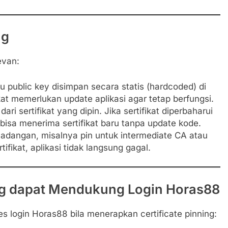
ng
evan:
tau public key disimpan secara statis (hardcoded) di
kat memerlukan update aplikasi agar tetap berfungsi.
dari sertifikat yang dipin. Jika sertifikat diperbaharui
ap bisa menerima sertifikat baru tanpa update kode.
cadangan, misalnya pin untuk intermediate CA atau
rtifikat, aplikasi tidak langsung gagal.
ing dapat Mendukung Login Horas88
es login Horas88 bila menerapkan certificate pinning: