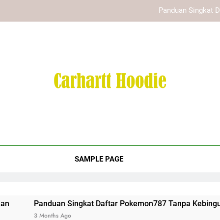
Panduan Singkat 
Cara Memahami Alur Akses Kaya787 Lin
Cara Menggunakan LAE138 Link Alter
Edwinslot Alternatif dan Manfaat Koneksi Stabil ba
Panduan Singkat 
Cara Memahami Alur Akses Kaya787 Lin
hartt Hoodie
oleksi Hoodie Berkualitas Dari Carhartt Hoodie.
Cara Menggunakan LAE138 Link Alter
SAMPLE PAGE
nduan Singkat Daftar Pokemon787 Tanpa Kebingungan
onths Ago