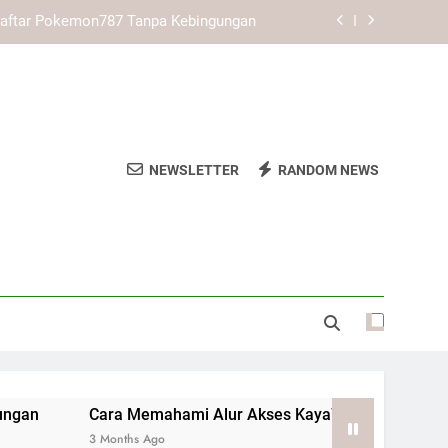
Daftar Pokemon787 Tanpa Kebingungan
k Alternatif secara Aman dan Terarah
natif dengan Langkah Mudah Dipahami
gi Pengguna dalam Akses Digital Harian
NEWSLETTER
RANDOM NEWS
Daftar Pokemon787 Tanpa Kebingungan
k Alternatif secara Aman dan Terarah
natif dengan Langkah Mudah Dipahami
Cara Memahami Alur Akses Kaya787 Link Alternatif secara A
3 Months Ago