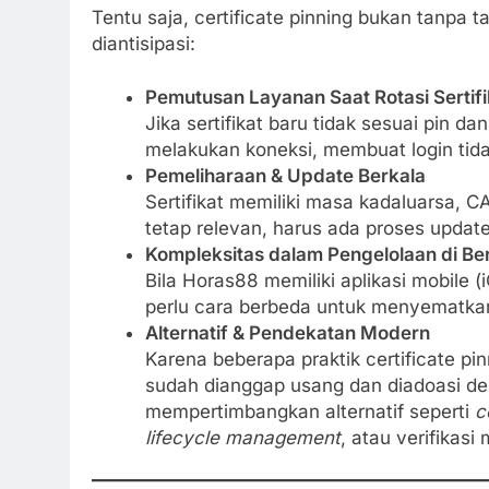
Tentu saja, certificate pinning bukan tanpa 
diantisipasi:
Pemutusan Layanan Saat Rotasi Sertifi
Jika sertifikat baru tidak sesuai pin da
melakukan koneksi, membuat login tida
Pemeliharaan & Update Berkala
Sertifikat memiliki masa kadaluarsa, CA
tetap relevan, harus ada proses updat
Kompleksitas dalam Pengelolaan di Be
Bila Horas88 memiliki aplikasi mobile (
perlu cara berbeda untuk menyematkan pi
Alternatif & Pendekatan Modern
Karena beberapa praktik certificate p
sudah dianggap usang dan diadoasi deng
mempertimbangkan alternatif seperti
c
lifecycle management
, atau verifikasi