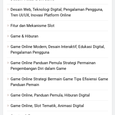
Desain Web, Teknologi Digital, Pengalaman Pengguna,
Tren UI/UX, Inovasi Platform Online
Fitur dan Mekanisme Slot
Game & Hiburan
Game Online Modern, Desain Interaktif, Edukasi Digital,
Pengalaman Pengguna
Game Online Panduan Pemula Strategi Permainan
Pengembangan Diri dalam Game
Game Online Strategi Bermain Game Tips Efisiensi Game
Panduan Pemain
Game Online, Panduan Pemula, Hiburan Digital
Game Online, Slot Tematik, Animasi Digital