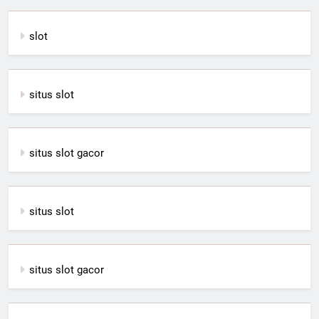
slot
situs slot
situs slot gacor
situs slot
situs slot gacor