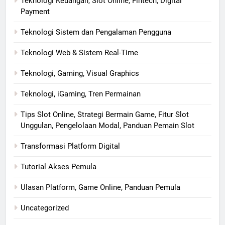
Teknologi Keuangan, Slot Online, Fintech, Digital
Payment
Teknologi Sistem dan Pengalaman Pengguna
Teknologi Web & Sistem Real-Time
Teknologi, Gaming, Visual Graphics
Teknologi, iGaming, Tren Permainan
Tips Slot Online, Strategi Bermain Game, Fitur Slot
Unggulan, Pengelolaan Modal, Panduan Pemain Slot
Transformasi Platform Digital
Tutorial Akses Pemula
Ulasan Platform, Game Online, Panduan Pemula
Uncategorized