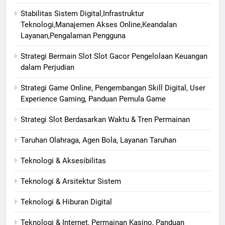
Stabilitas Sistem Digital,Infrastruktur
Teknologi,Manajemen Akses Online,Keandalan
Layanan,Pengalaman Pengguna
Strategi Bermain Slot Slot Gacor Pengelolaan Keuangan
dalam Perjudian
Strategi Game Online, Pengembangan Skill Digital, User
Experience Gaming, Panduan Pemula Game
Strategi Slot Berdasarkan Waktu & Tren Permainan
Taruhan Olahraga, Agen Bola, Layanan Taruhan
Teknologi & Aksesibilitas
Teknologi & Arsitektur Sistem
Teknologi & Hiburan Digital
Teknologi & Internet, Permainan Kasino, Panduan