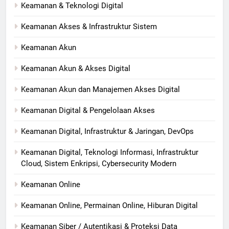
Keamanan & Teknologi Digital
Keamanan Akses & Infrastruktur Sistem
Keamanan Akun
Keamanan Akun & Akses Digital
Keamanan Akun dan Manajemen Akses Digital
Keamanan Digital & Pengelolaan Akses
Keamanan Digital, Infrastruktur & Jaringan, DevOps
Keamanan Digital, Teknologi Informasi, Infrastruktur
Cloud, Sistem Enkripsi, Cybersecurity Modern
Keamanan Online
Keamanan Online, Permainan Online, Hiburan Digital
Keamanan Siber / Autentikasi & Proteksi Data