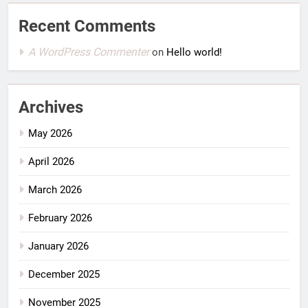
Recent Comments
A WordPress Commenter
on
Hello world!
Archives
May 2026
April 2026
March 2026
February 2026
January 2026
December 2025
November 2025