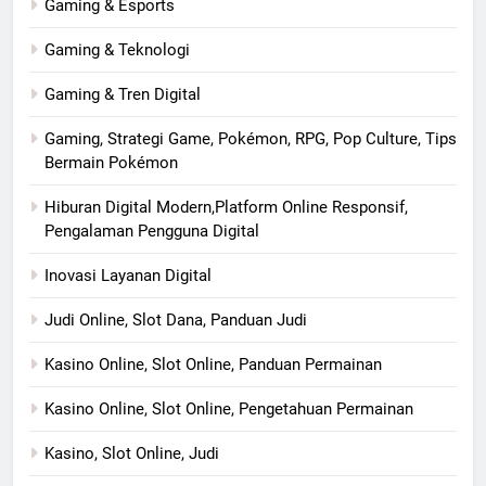
Gaming & Esports
Gaming & Teknologi
Gaming & Tren Digital
Gaming, Strategi Game, Pokémon, RPG, Pop Culture, Tips
Bermain Pokémon
Hiburan Digital Modern,Platform Online Responsif,
Pengalaman Pengguna Digital
Inovasi Layanan Digital
Judi Online, Slot Dana, Panduan Judi
Kasino Online, Slot Online, Panduan Permainan
Kasino Online, Slot Online, Pengetahuan Permainan
Kasino, Slot Online, Judi