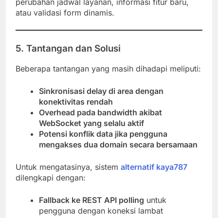
perubahan jadwal layanan, informasi fitur baru,
atau validasi form dinamis.
5. Tantangan dan Solusi
Beberapa tantangan yang masih dihadapi meliputi:
Sinkronisasi delay di area dengan
konektivitas rendah
Overhead pada bandwidth akibat
WebSocket yang selalu aktif
Potensi konflik data jika pengguna
mengakses dua domain secara bersamaan
Untuk mengatasinya, sistem
alternatif kaya787
dilengkapi dengan:
Fallback ke REST API polling
untuk
pengguna dengan koneksi lambat