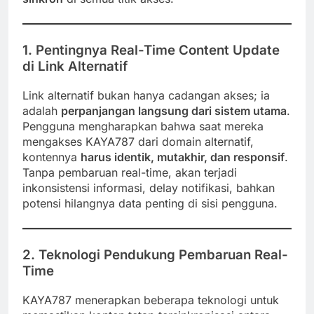
1. Pentingnya Real-Time Content Update
di Link Alternatif
Link alternatif bukan hanya cadangan akses; ia
adalah
perpanjangan langsung dari sistem utama
.
Pengguna mengharapkan bahwa saat mereka
mengakses KAYA787 dari domain alternatif,
kontennya
harus identik, mutakhir, dan responsif
.
Tanpa pembaruan real-time, akan terjadi
inkonsistensi informasi, delay notifikasi, bahkan
potensi hilangnya data penting di sisi pengguna.
2. Teknologi Pendukung Pembaruan Real-
Time
KAYA787 menerapkan beberapa teknologi untuk