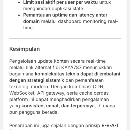
Limit sesi aktif per user per waktu
untuk
menghindari duplikasi state
Pemantauan uptime dan latency antar
domain
melalui dashboard monitoring real-
time
Kesimpulan
Pengelolaan update konten secara real-time
melalui link alternatif di KAYA787 menunjukkan
bagaimana
kompleksitas teknis dapat dijembatani
dengan strategi sistemik
dan pemanfaatan
teknologi modern. Dengan kombinasi CDN,
WebSocket, API gateway, serta cache cerdas,
platform ini dapat menghadirkan pengalaman
yang
konsisten, cepat, dan terpercaya
, di mana
pun pengguna berada.
Penerapan ini juga sejalan dengan prinsip
E-E-A-T