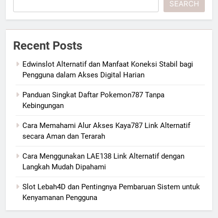
SEARCH
Recent Posts
Edwinslot Alternatif dan Manfaat Koneksi Stabil bagi
Pengguna dalam Akses Digital Harian
Panduan Singkat Daftar Pokemon787 Tanpa
Kebingungan
Cara Memahami Alur Akses Kaya787 Link Alternatif
secara Aman dan Terarah
Cara Menggunakan LAE138 Link Alternatif dengan
Langkah Mudah Dipahami
Slot Lebah4D dan Pentingnya Pembaruan Sistem untuk
Kenyamanan Pengguna