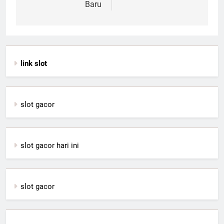
Baru
link slot
slot gacor
slot gacor hari ini
slot gacor