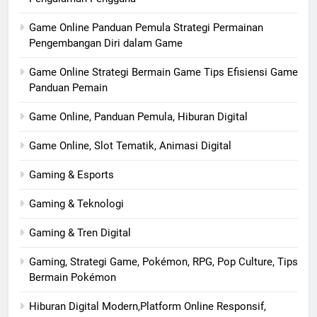
Game Online Panduan Pemula Strategi Permainan
Pengembangan Diri dalam Game
Game Online Strategi Bermain Game Tips Efisiensi Game
Panduan Pemain
Game Online, Panduan Pemula, Hiburan Digital
Game Online, Slot Tematik, Animasi Digital
Gaming & Esports
Gaming & Teknologi
Gaming & Tren Digital
Gaming, Strategi Game, Pokémon, RPG, Pop Culture, Tips
Bermain Pokémon
Hiburan Digital Modern,Platform Online Responsif,