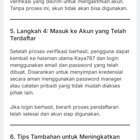
verifikasi yang dikirim untuk mengaktifkan akun.
Tanpa proses ini, akun tidak akan bisa digunakan.
5.
Langkah 4: Masuk ke Akun yang Telah
Terdaftar
Setelah proses verifikasi berhasil, pengguna dapat
kembali ke halaman utama Kaya787 dan login
menggunakan email dan password yang telah
dibuat. Disarankan untuk menyimpan kredensial
secara aman menggunakan password manager
atau catatan pribadi yang tidak mudah diakses
pihak lain.
Jika login berhasil, berarti proses pendaftaran
telah selesai dan akun siap digunakan.
6.
Tips Tambahan untuk Meningkatkan