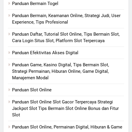
Panduan Bermain Togel
Panduan Bermain, Keamanan Online, Strategi Judi, User
Experience, Tips Profesional
Panduan Daftar, Tutorial Slot Online, Tips Bermain Slot,
Cara Login Situs Slot, Platform Slot Terpercaya
Panduan Efektivitas Akses Digital
Panduan Game, Kasino Digital, Tips Bermain Slot,
Strategi Permainan, Hiburan Online, Game Digital,
Manajemen Modal
Panduan Slot Online
Panduan Slot Online Slot Gacor Terpercaya Strategi
Jackpot Slot Tips Bermain Slot Online Bonus dan Fitur
Slot
Panduan Slot Online, Permainan Digital, Hiburan & Game