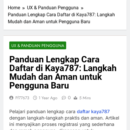
Home
UX & Panduan Pengguna
Panduan Lengkap Cara Daftar di Kaya787: Langkah
Mudah dan Aman untuk Pengguna Baru
UX & PANDUAN PENGGUNA
Panduan Lengkap Cara
Daftar di Kaya787: Langkah
Mudah dan Aman untuk
Pengguna Baru
0
Ff77673
1 Year Ago
5 Mins
Pelajari panduan lengkap cara
daftar kaya787
dengan langkah-langkah praktis dan aman. Artikel
ini menyajikan proses registrasi yang sederhana