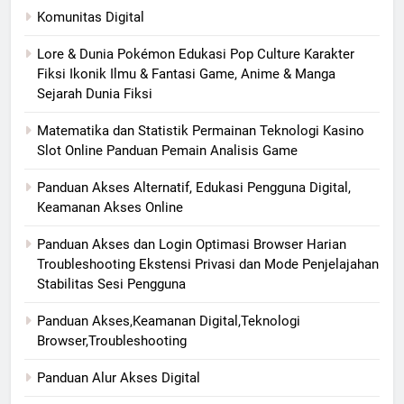
Komunitas Digital
Lore & Dunia Pokémon Edukasi Pop Culture Karakter
Fiksi Ikonik Ilmu & Fantasi Game, Anime & Manga
Sejarah Dunia Fiksi
Matematika dan Statistik Permainan Teknologi Kasino
Slot Online Panduan Pemain Analisis Game
Panduan Akses Alternatif, Edukasi Pengguna Digital,
Keamanan Akses Online
Panduan Akses dan Login Optimasi Browser Harian
Troubleshooting Ekstensi Privasi dan Mode Penjelajahan
Stabilitas Sesi Pengguna
Panduan Akses,Keamanan Digital,Teknologi
Browser,Troubleshooting
Panduan Alur Akses Digital