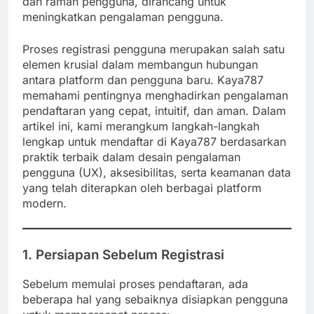
dan ramah pengguna, dirancang untuk
meningkatkan pengalaman pengguna.
Proses registrasi pengguna merupakan salah satu
elemen krusial dalam membangun hubungan
antara platform dan pengguna baru. Kaya787
memahami pentingnya menghadirkan pengalaman
pendaftaran yang cepat, intuitif, dan aman. Dalam
artikel ini, kami merangkum langkah-langkah
lengkap untuk mendaftar di Kaya787 berdasarkan
praktik terbaik dalam desain pengalaman
pengguna (UX), aksesibilitas, serta keamanan data
yang telah diterapkan oleh berbagai platform
modern.
1.
Persiapan Sebelum Registrasi
Sebelum memulai proses pendaftaran, ada
beberapa hal yang sebaiknya disiapkan pengguna