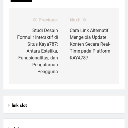
Previous:
Next:
Post
navigation
Studi Desain
Cara Link Alternatif
Formulir Interaktif di
Mengelola Update
Situs Kaya787:
Konten Secara Real-
Antara Estetika,
Time pada Platform
Fungsionalitas, dan
KAYA787
Pengalaman
Pengguna
link slot