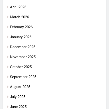
April 2026
March 2026
February 2026
January 2026
December 2025
November 2025
October 2025
September 2025
August 2025
July 2025
June 2025