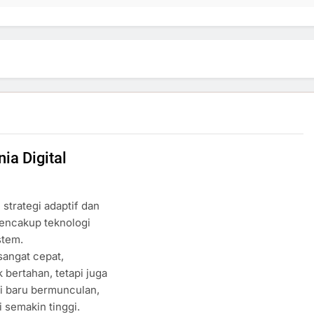
ia Digital
strategi adaptif dan
encakup teknologi
stem.
sangat cepat,
 bertahan, tetapi juga
gi baru bermunculan,
 semakin tinggi.