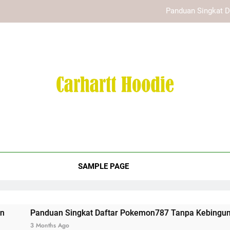
Panduan Singkat 
Cara Memahami Alur Akses Kaya787 Lin
Cara Menggunakan LAE138 Link Alter
Edwinslot Alternatif dan Manfaat Koneksi Stabil ba
Panduan Singkat 
Cara Memahami Alur Akses Kaya787 Lin
hartt Hoodie
oleksi Hoodie Berkualitas Dari Carhartt Hoodie.
Cara Menggunakan LAE138 Link Alter
SAMPLE PAGE
uan Singkat Daftar Pokemon787 Tanpa Kebingungan
C
ths Ago
3 