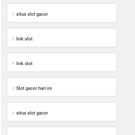
situs slot gacor
link slot
link slot
Slot gacor hari ini
situs slot gacor