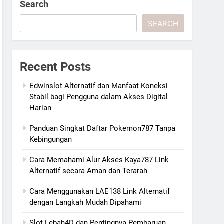
Search
SEARCH
Recent Posts
Edwinslot Alternatif dan Manfaat Koneksi
Stabil bagi Pengguna dalam Akses Digital
Harian
Panduan Singkat Daftar Pokemon787 Tanpa
Kebingungan
Cara Memahami Alur Akses Kaya787 Link
Alternatif secara Aman dan Terarah
Cara Menggunakan LAE138 Link Alternatif
dengan Langkah Mudah Dipahami
Slot Lebah4D dan Pentingnya Pembaruan