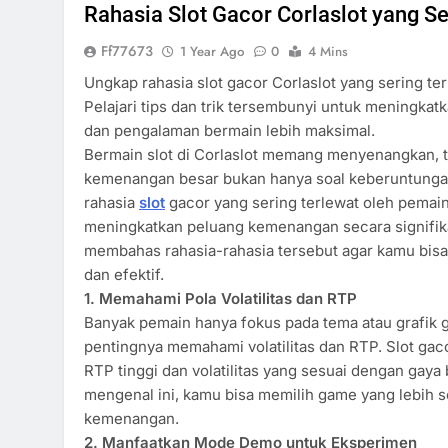
Rahasia Slot Gacor Corlaslot yang Se
Ff77673
1 Year Ago
0
4 Mins
Ungkap rahasia slot gacor Corlaslot yang sering te
Pelajari tips dan trik tersembunyi untuk meningka
dan pengalaman bermain lebih maksimal.
Bermain slot di Corlaslot memang menyenangkan, 
kemenangan besar bukan hanya soal keberuntunga
rahasia
slot
gacor yang sering terlewat oleh pemai
meningkatkan peluang kemenangan secara signifikan
membahas rahasia-rahasia tersebut agar kamu bisa
dan efektif.
1. Memahami Pola Volatilitas dan RTP
Banyak pemain hanya fokus pada tema atau grafik 
pentingnya memahami volatilitas dan RTP. Slot gac
RTP tinggi dan volatilitas yang sesuai dengan gay
mengenal ini, kamu bisa memilih game yang lebih 
kemenangan.
2. Manfaatkan Mode Demo untuk Eksperimen