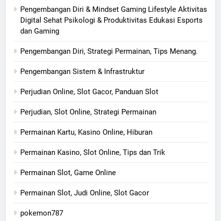
Pengembangan Diri & Mindset Gaming Lifestyle Aktivitas
Digital Sehat Psikologi & Produktivitas Edukasi Esports
dan Gaming
Pengembangan Diri, Strategi Permainan, Tips Menang.
Pengembangan Sistem & Infrastruktur
Perjudian Online, Slot Gacor, Panduan Slot
Perjudian, Slot Online, Strategi Permainan
Permainan Kartu, Kasino Online, Hiburan
Permainan Kasino, Slot Online, Tips dan Trik
Permainan Slot, Game Online
Permainan Slot, Judi Online, Slot Gacor
pokemon787