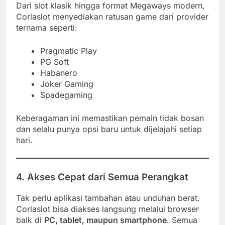
Dari slot klasik hingga format Megaways modern,
Corlaslot menyediakan ratusan game dari provider
ternama seperti:
Pragmatic Play
PG Soft
Habanero
Joker Gaming
Spadegaming
Keberagaman ini memastikan pemain tidak bosan
dan selalu punya opsi baru untuk dijelajahi setiap
hari.
4.
Akses Cepat dari Semua Perangkat
Tak perlu aplikasi tambahan atau unduhan berat.
Corlaslot bisa diakses langsung melalui browser
baik di
PC, tablet, maupun smartphone
. Semua