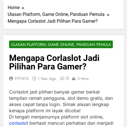
Home
Ulasan Platform, Game Online, Panduan Pemula
Mengapa Corlaslot Jadi Pilihan Para Gamer?
ULASAN PLATFORM, GAME ONLINE, PANDUAN PEMULA
Mengapa Corlaslot Jadi
Pilihan Para Gamer?
0
Ff77673
1 Year Ago
5 Mins
Corlaslot jadi pilihan banyak gamer berkat
tampilan ramah pengguna, slot demo gratis, dan
akses cepat tanpa login. Simak alasan lengkap
kenapa platform ini layak dicoba!
Di tengah menjamurnya platform slot online,
corlaslot
berhasil mencuri perhatian dan menjadi