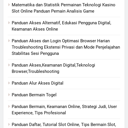
Matematika dan Statistik Permainan Teknologi Kasino
Slot Online Panduan Pemain Analisis Game
Panduan Akses Alternatif, Edukasi Pengguna Digital,
Keamanan Akses Online
Panduan Akses dan Login Optimasi Browser Harian
Troubleshooting Ekstensi Privasi dan Mode Penjelajahan
Stabilitas Sesi Pengguna
Panduan Akses,Keamanan Digital,Teknologi
Browser,Troubleshooting
Panduan Alur Akses Digital
Panduan Bermain Togel
Panduan Bermain, Keamanan Online, Strategi Judi, User
Experience, Tips Profesional
Panduan Daftar, Tutorial Slot Online, Tips Bermain Slot,