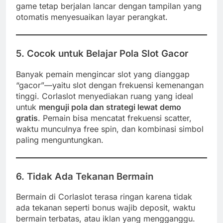
game tetap berjalan lancar dengan tampilan yang
otomatis menyesuaikan layar perangkat.
5.
Cocok untuk Belajar Pola Slot Gacor
Banyak pemain mengincar slot yang dianggap
“gacor”—yaitu slot dengan frekuensi kemenangan
tinggi. Corlaslot menyediakan ruang yang ideal
untuk
menguji pola dan strategi lewat demo
gratis
. Pemain bisa mencatat frekuensi scatter,
waktu munculnya free spin, dan kombinasi simbol
paling menguntungkan.
6.
Tidak Ada Tekanan Bermain
Bermain di Corlaslot terasa ringan karena tidak
ada tekanan seperti bonus wajib deposit, waktu
bermain terbatas, atau iklan yang mengganggu.