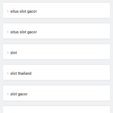
situs slot gacor
situs slot gacor
slot
slot thailand
slot gacor