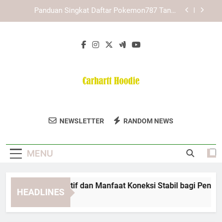
Skip
Cara Memahami Alur Akses Kaya787 Link
to
Alternatif secara Aman dan Terarah
content
Cara Menggunakan LAE138 Link Alternatif dengan
Langkah Mudah Dipahami
Edwinslot Alternatif dan Manfaat Koneksi Stabil
bagi Pengguna dalam Akses Digital Harian
Panduan Singkat Daftar Pokemon787 Tanpa
Kebingungan
Cara Memahami Alur Akses Kaya787 Link
Alternatif secara Aman dan Terarah
Carhartt Hoodie
Dapatkan Koleksi Hoodie Berkualitas Dari
Cara Menggunakan LAE138 Link Alternatif dengan
NEWSLETTER
RANDOM NEWS
Langkah Mudah Dipahami
Carhartt Hoodie.
MENU
dwinslot Alternatif dan Manfaat Koneksi Stabil bagi Pengguna
HEADLINES
 Months Ago