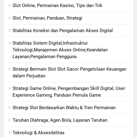
Slot Online, Permainan Kasino, Tips dan Trik
Slot, Permainan, Panduan, Strategi
Stabilitas Koneksi dan Pengalaman Akses Digital
Stabilitas Sistem Digital,Infrastruktur
Teknologi,Manajemen Akses Online,Keandalan
Layanan,Pengalaman Pengguna
Strategi Bermain Slot Slot Gacor Pengelolaan Keuangan
dalam Perjudian
Strategi Game Online, Pengembangan Skill Digital, User
Experience Gaming, Panduan Pemula Game
Strategi Slot Berdasarkan Waktu & Tren Permainan
Taruhan Olahraga, Agen Bola, Layanan Taruhan
Teknologi & Aksesibilitas