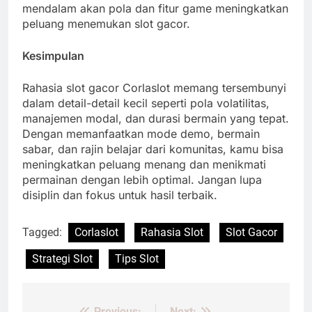
mendalam akan pola dan fitur game meningkatkan
peluang menemukan slot gacor.
Kesimpulan
Rahasia slot gacor Corlaslot memang tersembunyi
dalam detail-detail kecil seperti pola volatilitas,
manajemen modal, dan durasi bermain yang tepat.
Dengan memanfaatkan mode demo, bermain
sabar, dan rajin belajar dari komunitas, kamu bisa
meningkatkan peluang menang dan menikmati
permainan dengan lebih optimal. Jangan lupa
disiplin dan fokus untuk hasil terbaik.
Tagged:
Corlaslot
Rahasia Slot
Slot Gacor
Strategi Slot
Tips Slot
Previous:
Next: