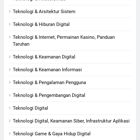
Teknologi & Arsitektur Sistem
Teknologi & Hiburan Digital
Teknologi & Internet, Permainan Kasino, Panduan
Taruhan
Teknologi & Keamanan Digital
Teknologi & Keamanan Informasi
Teknologi & Pengalaman Pengguna
Teknologi & Pengembangan Digital
Teknologi Digital
Teknologi Digital, Keamanan Siber, Infrastruktur Aplikasi
Teknologi Game & Gaya Hidup Digital