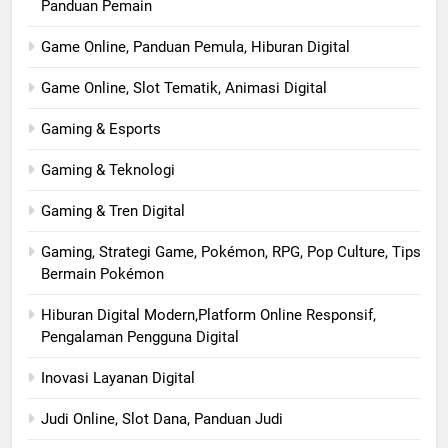
Panduan Pemain
Game Online, Panduan Pemula, Hiburan Digital
Game Online, Slot Tematik, Animasi Digital
Gaming & Esports
Gaming & Teknologi
Gaming & Tren Digital
Gaming, Strategi Game, Pokémon, RPG, Pop Culture, Tips
Bermain Pokémon
Hiburan Digital Modern,Platform Online Responsif,
Pengalaman Pengguna Digital
Inovasi Layanan Digital
Judi Online, Slot Dana, Panduan Judi