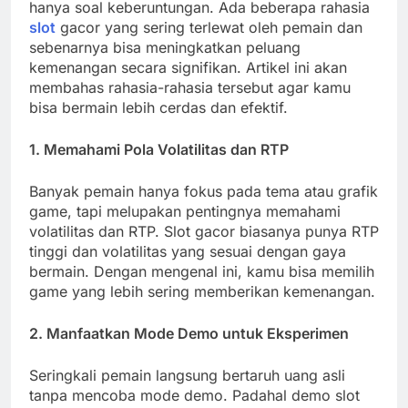
hanya soal keberuntungan. Ada beberapa rahasia
slot
gacor yang sering terlewat oleh pemain dan
sebenarnya bisa meningkatkan peluang
kemenangan secara signifikan. Artikel ini akan
membahas rahasia-rahasia tersebut agar kamu
bisa bermain lebih cerdas dan efektif.
1. Memahami Pola Volatilitas dan RTP
Banyak pemain hanya fokus pada tema atau grafik
game, tapi melupakan pentingnya memahami
volatilitas dan RTP. Slot gacor biasanya punya RTP
tinggi dan volatilitas yang sesuai dengan gaya
bermain. Dengan mengenal ini, kamu bisa memilih
game yang lebih sering memberikan kemenangan.
2. Manfaatkan Mode Demo untuk Eksperimen
Seringkali pemain langsung bertaruh uang asli
tanpa mencoba mode demo. Padahal demo slot