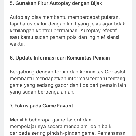
5. Gunakan Fitur Autoplay dengan Bijak
Autoplay bisa membantu mempercepat putaran,
tapi harus diatur dengan limit yang jelas agar tidak
kehilangan kontrol permainan. Autoplay efektif
saat kamu sudah paham pola dan ingin efisiensi
waktu.
6. Update Informasi dari Komunitas Pemain
Bergabung dengan forum dan komunitas Corlaslot
membantu mendapatkan informasi terbaru tentang
game yang sedang gacor dan tips dari pemain lain
yang sudah berpengalaman.
7. Fokus pada Game Favorit
Memilih beberapa game favorit dan
mempelajarinya secara mendalam lebih baik
daripada sering pindah-pindah game. Pemahaman