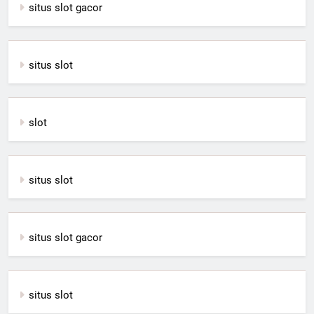
situs slot gacor
situs slot
slot
situs slot
situs slot gacor
situs slot