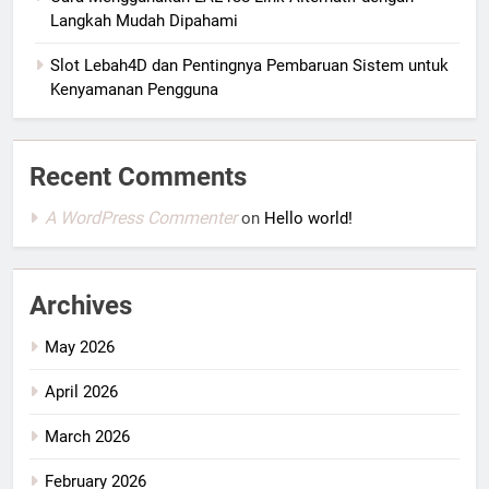
Langkah Mudah Dipahami
Slot Lebah4D dan Pentingnya Pembaruan Sistem untuk
Kenyamanan Pengguna
Recent Comments
A WordPress Commenter
on
Hello world!
Archives
May 2026
April 2026
March 2026
February 2026