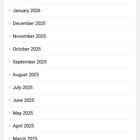
January 2026
December 2025
November 2025
October 2025
September 2025
August 2025
July 2025
June 2025
May 2025
April 2025
March 2025