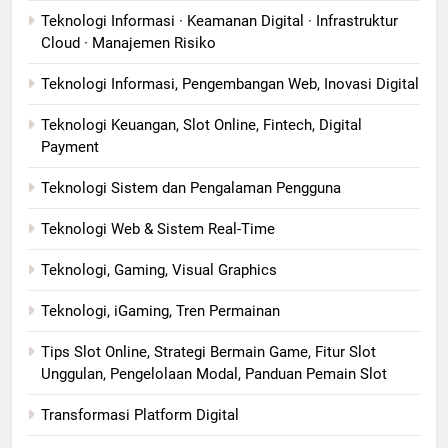
Teknologi Informasi · Keamanan Digital · Infrastruktur
Cloud · Manajemen Risiko
Teknologi Informasi, Pengembangan Web, Inovasi Digital
Teknologi Keuangan, Slot Online, Fintech, Digital
Payment
Teknologi Sistem dan Pengalaman Pengguna
Teknologi Web & Sistem Real-Time
Teknologi, Gaming, Visual Graphics
Teknologi, iGaming, Tren Permainan
Tips Slot Online, Strategi Bermain Game, Fitur Slot
Unggulan, Pengelolaan Modal, Panduan Pemain Slot
Transformasi Platform Digital