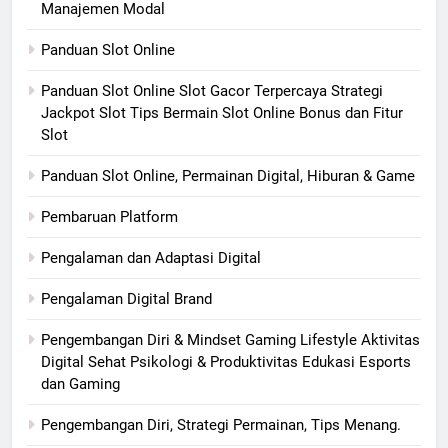
Manajemen Modal
Panduan Slot Online
Panduan Slot Online Slot Gacor Terpercaya Strategi
Jackpot Slot Tips Bermain Slot Online Bonus dan Fitur
Slot
Panduan Slot Online, Permainan Digital, Hiburan & Game
Pembaruan Platform
Pengalaman dan Adaptasi Digital
Pengalaman Digital Brand
Pengembangan Diri & Mindset Gaming Lifestyle Aktivitas
Digital Sehat Psikologi & Produktivitas Edukasi Esports
dan Gaming
Pengembangan Diri, Strategi Permainan, Tips Menang.