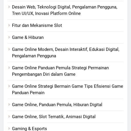
Desain Web, Teknologi Digital, Pengalaman Pengguna,
Tren UI/UX, Inovasi Platform Online
Fitur dan Mekanisme Slot
Game & Hiburan
Game Online Modern, Desain Interaktif, Edukasi Digital,
Pengalaman Pengguna
Game Online Panduan Pemula Strategi Permainan
Pengembangan Diri dalam Game
Game Online Strategi Bermain Game Tips Efisiensi Game
Panduan Pemain
Game Online, Panduan Pemula, Hiburan Digital
Game Online, Slot Tematik, Animasi Digital
Gaming & Esports