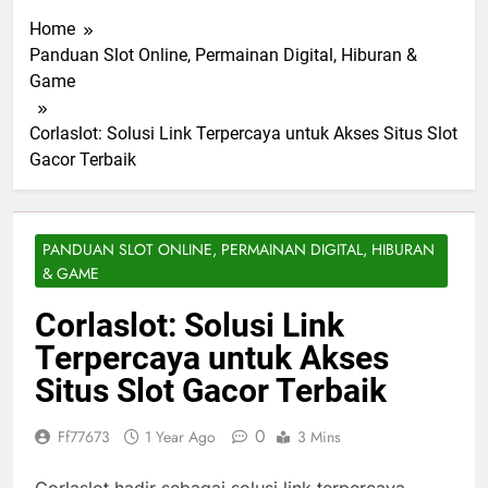
Home
Panduan Slot Online, Permainan Digital, Hiburan &
Game
Corlaslot: Solusi Link Terpercaya untuk Akses Situs Slot
Gacor Terbaik
PANDUAN SLOT ONLINE, PERMAINAN DIGITAL, HIBURAN
& GAME
Corlaslot: Solusi Link
Terpercaya untuk Akses
Situs Slot Gacor Terbaik
0
Ff77673
1 Year Ago
3 Mins