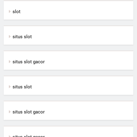
slot
situs slot
situs slot gacor
situs slot
situs slot gacor