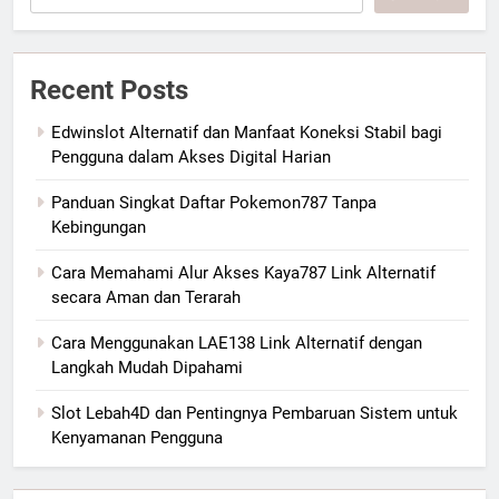
Recent Posts
Edwinslot Alternatif dan Manfaat Koneksi Stabil bagi
Pengguna dalam Akses Digital Harian
Panduan Singkat Daftar Pokemon787 Tanpa
Kebingungan
Cara Memahami Alur Akses Kaya787 Link Alternatif
secara Aman dan Terarah
Cara Menggunakan LAE138 Link Alternatif dengan
Langkah Mudah Dipahami
Slot Lebah4D dan Pentingnya Pembaruan Sistem untuk
Kenyamanan Pengguna