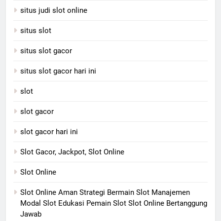
situs judi slot online
situs slot
situs slot gacor
situs slot gacor hari ini
slot
slot gacor
slot gacor hari ini
Slot Gacor, Jackpot, Slot Online
Slot Online
Slot Online Aman Strategi Bermain Slot Manajemen
Modal Slot Edukasi Pemain Slot Slot Online Bertanggung
Jawab