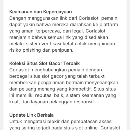
Keamanan dan Kepercayaan
Dengan menggunakan link dari Corlaslot, pemain
dapat yakin bahwa mereka diarahkan ke platform
yang aman, terpercaya, dan legal. Corlaslot
menjamin bahwa semua link yang disediakan
melalui sistem verifikasi ketat untuk menghindari
risiko phishing dan penipuan.
Koleksi Situs Slot Gacor Terbaik
Corlaslot menghubungkan pemain dengan
berbagai situs slot gacor yang telah terbukti
memberikan pengalaman bermain menyenangkan
dan peluang menang yang kompetitif. Situs-situs
ini memiliki reputasi baik, sistem keamanan yang
kuat, dan layanan pelanggan responsif.
Update Link Berkala
Untuk mengatasi blokir dan pembatasan akses
yang sering terjadi pada situs slot online, Corlaslot