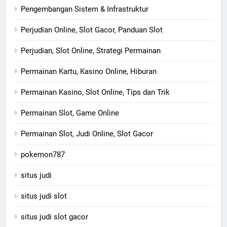
Pengembangan Sistem & Infrastruktur
Perjudian Online, Slot Gacor, Panduan Slot
Perjudian, Slot Online, Strategi Permainan
Permainan Kartu, Kasino Online, Hiburan
Permainan Kasino, Slot Online, Tips dan Trik
Permainan Slot, Game Online
Permainan Slot, Judi Online, Slot Gacor
pokemon787
situs judi
situs judi slot
situs judi slot gacor