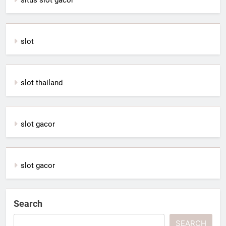
situs slot gacor
slot
slot thailand
slot gacor
slot gacor
Search
SEARCH