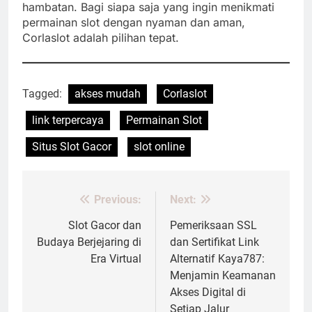
hambatan. Bagi siapa saja yang ingin menikmati
permainan slot dengan nyaman dan aman,
Corlaslot adalah pilihan tepat.
Tagged:
akses mudah
Corlaslot
link terpercaya
Permainan Slot
Situs Slot Gacor
slot online
Previous:
Next:
Post
navigation
Slot Gacor dan
Pemeriksaan SSL
Budaya Berjejaring di
dan Sertifikat Link
Era Virtual
Alternatif Kaya787:
Menjamin Keamanan
Akses Digital di
Setiap Jalur