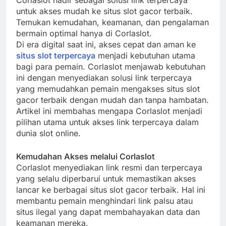
Corlaslot hadir sebagai solusi link terpercaya
untuk akses mudah ke situs slot gacor terbaik.
Temukan kemudahan, keamanan, dan pengalaman
bermain optimal hanya di Corlaslot.
Di era digital saat ini, akses cepat dan aman ke
situs slot terpercaya
menjadi kebutuhan utama
bagi para pemain. Corlaslot menjawab kebutuhan
ini dengan menyediakan solusi link terpercaya
yang memudahkan pemain mengakses situs slot
gacor terbaik dengan mudah dan tanpa hambatan.
Artikel ini membahas mengapa Corlaslot menjadi
pilihan utama untuk akses link terpercaya dalam
dunia slot online.
Kemudahan Akses melalui Corlaslot
Corlaslot menyediakan link resmi dan terpercaya
yang selalu diperbarui untuk memastikan akses
lancar ke berbagai situs slot gacor terbaik. Hal ini
membantu pemain menghindari link palsu atau
situs ilegal yang dapat membahayakan data dan
keamanan mereka.