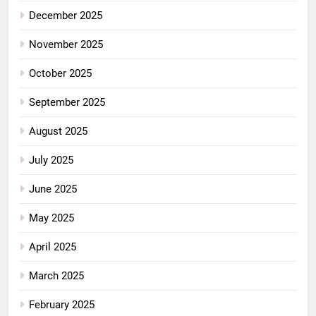
December 2025
November 2025
October 2025
September 2025
August 2025
July 2025
June 2025
May 2025
April 2025
March 2025
February 2025