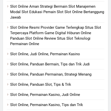
Slot Online Aman Strategi Bermain Slot Manajemen
Modal Slot Edukasi Pemain Slot Slot Online Bertanggung
Jawab
Slot Online Resmi Provider Game Terlengkap Situs Slot
Terpercaya Platform Game Digital Hiburan Online
Panduan Slot Online Review Situs Slot Teknologi
Permainan Online
Slot Online, Judi Online, Permainan Kasino
Slot Online, Panduan Bermain, Tips dan Trik Judi
Slot Online, Panduan Permainan, Strategi Menang
Slot Online, Panduan Slot, Tips & Trik
Slot Online, Permainan Kasino, Judi Online
Slot Online, Permainan Kasino, Tips dan Trik