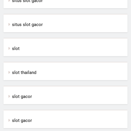
situs slot gacor
situs slot gacor
slot
slot thailand
slot gacor
slot gacor