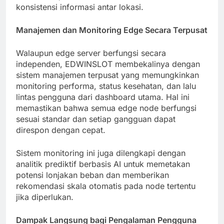
konsistensi informasi antar lokasi.
Manajemen dan Monitoring Edge Secara Terpusat
Walaupun edge server berfungsi secara
independen, EDWINSLOT membekalinya dengan
sistem manajemen terpusat yang memungkinkan
monitoring performa, status kesehatan, dan lalu
lintas pengguna dari dashboard utama. Hal ini
memastikan bahwa semua edge node berfungsi
sesuai standar dan setiap gangguan dapat
direspon dengan cepat.
Sistem monitoring ini juga dilengkapi dengan
analitik prediktif berbasis AI untuk memetakan
potensi lonjakan beban dan memberikan
rekomendasi skala otomatis pada node tertentu
jika diperlukan.
Dampak Langsung bagi Pengalaman Pengguna