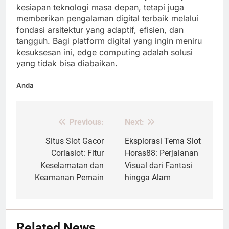
kesiapan teknologi masa depan, tetapi juga
memberikan pengalaman digital terbaik melalui
fondasi arsitektur yang adaptif, efisien, dan
tangguh. Bagi platform digital yang ingin meniru
kesuksesan ini, edge computing adalah solusi
yang tidak bisa diabaikan.
Anda
Previous:
Next:
Post
navigation
Situs Slot Gacor
Eksplorasi Tema Slot
Corlaslot: Fitur
Horas88: Perjalanan
Keselamatan dan
Visual dari Fantasi
Keamanan Pemain
hingga Alam
Related News