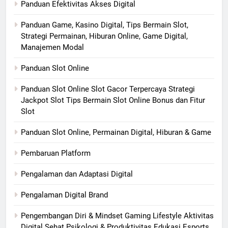
Panduan Efektivitas Akses Digital
Panduan Game, Kasino Digital, Tips Bermain Slot,
Strategi Permainan, Hiburan Online, Game Digital,
Manajemen Modal
Panduan Slot Online
Panduan Slot Online Slot Gacor Terpercaya Strategi
Jackpot Slot Tips Bermain Slot Online Bonus dan Fitur
Slot
Panduan Slot Online, Permainan Digital, Hiburan & Game
Pembaruan Platform
Pengalaman dan Adaptasi Digital
Pengalaman Digital Brand
Pengembangan Diri & Mindset Gaming Lifestyle Aktivitas
Digital Sehat Psikologi & Produktivitas Edukasi Esports