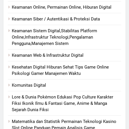
Keamanan Online, Permainan Online, Hiburan Digital
Keamanan Siber / Autentikasi & Proteksi Data
Keamanan Sistem Digital,Stabilitas Platform
Online,Infrastruktur Teknologi,Pengalaman
Pengguna,Manajemen Sistem
Keamanan Web & Infrastruktur Digital
Kesehatan Digital Hiburan Sehat Tips Game Online
Psikologi Gamer Manajemen Waktu
Komunitas Digital
Lore & Dunia Pokémon Edukasi Pop Culture Karakter
Fiksi Ikonik Ilmu & Fantasi Game, Anime & Manga
Sejarah Dunia Fiksi
Matematika dan Statistik Permainan Teknologi Kasino
Slot Online Panduan Pemain Analisis Game