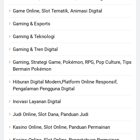
Game Online, Slot Tematik, Animasi Digital
Gaming & Esports
Gaming & Teknologi
Gaming & Tren Digital
Gaming, Strategi Game, Pokémon, RPG, Pop Culture, Tips
Bermain Pokémon
Hiburan Digital Modern,Platform Online Responsif,
Pengalaman Pengguna Digital
Inovasi Layanan Digital
Judi Online, Slot Dana, Panduan Judi
Kasino Online, Slot Online, Panduan Permainan