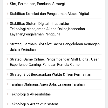
Slot, Permainan, Panduan, Strategi
Stabilitas Koneksi dan Pengalaman Akses Digital
Stabilitas Sistem Digital,Infrastruktur
Teknologi,Manajemen Akses Online,Keandalan
Layanan,Pengalaman Pengguna
Strategi Bermain Slot Slot Gacor Pengelolaan Keuangan
dalam Perjudian
Strategi Game Online, Pengembangan Skill Digital, User
Experience Gaming, Panduan Pemula Game
Strategi Slot Berdasarkan Waktu & Tren Permainan
Taruhan Olahraga, Agen Bola, Layanan Taruhan
Teknologi & Aksesibilitas
Teknologi & Arsitektur Sistem