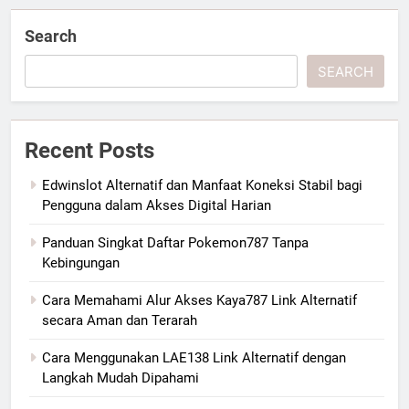
Search
SEARCH
Recent Posts
Edwinslot Alternatif dan Manfaat Koneksi Stabil bagi
Pengguna dalam Akses Digital Harian
Panduan Singkat Daftar Pokemon787 Tanpa
Kebingungan
Cara Memahami Alur Akses Kaya787 Link Alternatif
secara Aman dan Terarah
Cara Menggunakan LAE138 Link Alternatif dengan
Langkah Mudah Dipahami