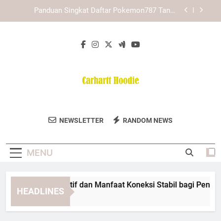
Skip
Cara Memahami Alur Akses Kaya787 Link
to
Alternatif secara Aman dan Terarah
content
Cara Menggunakan LAE138 Link Alternatif dengan
Langkah Mudah Dipahami
Edwinslot Alternatif dan Manfaat Koneksi Stabil
bagi Pengguna dalam Akses Digital Harian
Panduan Singkat Daftar Pokemon787 Tanpa
Kebingungan
Cara Memahami Alur Akses Kaya787 Link
Alternatif secara Aman dan Terarah
Carhartt Hoodie
Dapatkan Koleksi Hoodie Berkualitas Dari
Cara Menggunakan LAE138 Link Alternatif dengan
NEWSLETTER
RANDOM NEWS
Langkah Mudah Dipahami
Carhartt Hoodie.
MENU
dwinslot Alternatif dan Manfaat Koneksi Stabil bagi Pengguna
HEADLINES
 Months Ago