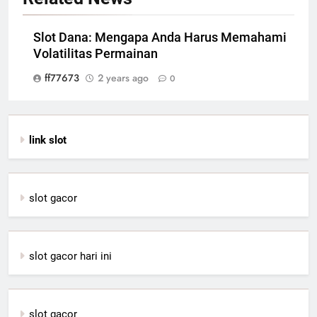
Slot Dana: Mengapa Anda Harus Memahami
Volatilitas Permainan
ff77673
2 years ago
0
link slot
slot gacor
slot gacor hari ini
slot gacor