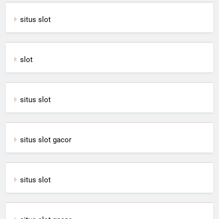
situs slot
slot
situs slot
situs slot gacor
situs slot