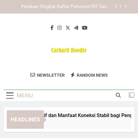
Skip
Cara Memahami Alur Akses Kaya787 Link
to
Alternatif secara Aman dan Terarah
content
Cara Menggunakan LAE138 Link Alternatif dengan
Langkah Mudah Dipahami
Edwinslot Alternatif dan Manfaat Koneksi Stabil
bagi Pengguna dalam Akses Digital Harian
Panduan Singkat Daftar Pokemon787 Tanpa
Kebingungan
Cara Memahami Alur Akses Kaya787 Link
Alternatif secara Aman dan Terarah
Carhartt Hoodie
Dapatkan Koleksi Hoodie Berkualitas Dari
Cara Menggunakan LAE138 Link Alternatif dengan
NEWSLETTER
RANDOM NEWS
Langkah Mudah Dipahami
Carhartt Hoodie.
MENU
winslot Alternatif dan Manfaat Koneksi Stabil bagi Pengguna 
HEADLINES
Months Ago