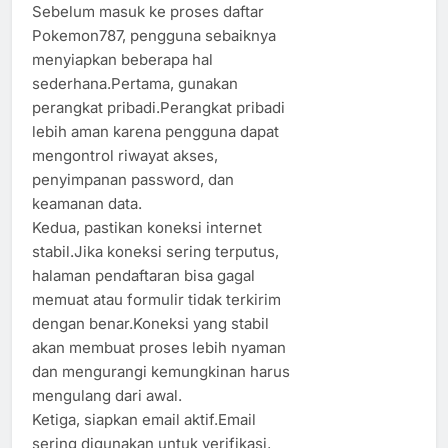
Sebelum masuk ke proses daftar
Pokemon787, pengguna sebaiknya
menyiapkan beberapa hal
sederhana.Pertama, gunakan
perangkat pribadi.Perangkat pribadi
lebih aman karena pengguna dapat
mengontrol riwayat akses,
penyimpanan password, dan
keamanan data.
Kedua, pastikan koneksi internet
stabil.Jika koneksi sering terputus,
halaman pendaftaran bisa gagal
memuat atau formulir tidak terkirim
dengan benar.Koneksi yang stabil
akan membuat proses lebih nyaman
dan mengurangi kemungkinan harus
mengulang dari awal.
Ketiga, siapkan email aktif.Email
sering digunakan untuk verifikasi,