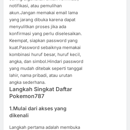
notifikasi, atau pemulihan
akun.Jangan memakai email lama
yang jarang dibuka karena dapat
menyulitkan proses jika ada
konfirmasi yang perlu diselesaikan.
Keempat, siapkan password yang
kuat.Password sebaiknya memakai
kombinasi huruf besar, huruf kecil,
angka, dan simbol.Hindari password
yang mudah ditebak seperti tanggal
lahir, nama pribadi, atau urutan
angka sederhana.
Langkah Singkat Daftar
Pokemon787
1.Mulai dari akses yang
dikenali
Langkah pertama adalah membuka