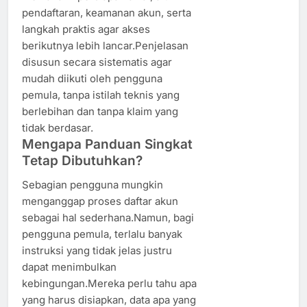
pendaftaran, keamanan akun, serta
langkah praktis agar akses
berikutnya lebih lancar.Penjelasan
disusun secara sistematis agar
mudah diikuti oleh pengguna
pemula, tanpa istilah teknis yang
berlebihan dan tanpa klaim yang
tidak berdasar.
Mengapa Panduan Singkat
Tetap Dibutuhkan?
Sebagian pengguna mungkin
menganggap proses daftar akun
sebagai hal sederhana.Namun, bagi
pengguna pemula, terlalu banyak
instruksi yang tidak jelas justru
dapat menimbulkan
kebingungan.Mereka perlu tahu apa
yang harus disiapkan, data apa yang