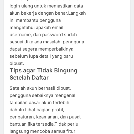
login ulang untuk memastikan data
akun bekerja dengan benar.Langkah
ini membantu pengguna
mengetahui apakah email,
username, dan password sudah
sesuai.Jika ada masalah, pengguna
dapat segera memperbaikinya
sebelum lupa detail yang baru
dibuat.
Tips agar Tidak Bingung
Setelah Daftar
Setelah akun berhasil dibuat,
pengguna sebaiknya mengenali
tampilan dasar akun terlebih
dahulu.Lihat bagian profil,
pengaturan, keamanan, dan pusat
bantuan jika tersedia.Tidak perlu
langsung mencoba semua fitur