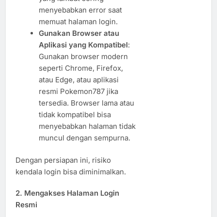
menyebabkan error saat
memuat halaman login.
Gunakan Browser atau
Aplikasi yang Kompatibel
:
Gunakan browser modern
seperti Chrome, Firefox,
atau Edge, atau aplikasi
resmi Pokemon787 jika
tersedia. Browser lama atau
tidak kompatibel bisa
menyebabkan halaman tidak
muncul dengan sempurna.
Dengan persiapan ini, risiko
kendala login bisa diminimalkan.
2. Mengakses Halaman Login
Resmi