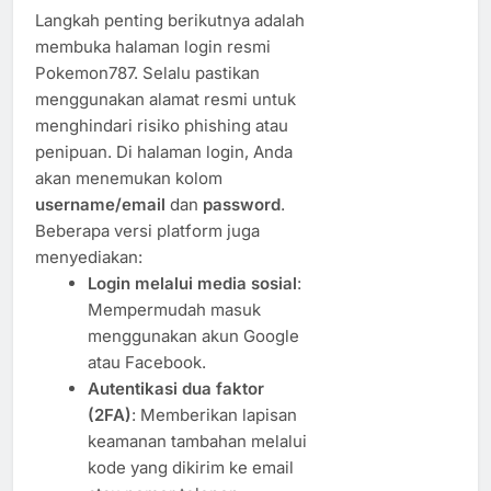
Langkah penting berikutnya adalah
membuka halaman login resmi
Pokemon787. Selalu pastikan
menggunakan alamat resmi untuk
menghindari risiko phishing atau
penipuan. Di halaman login, Anda
akan menemukan kolom
username/email
dan
password
.
Beberapa versi platform juga
menyediakan:
Login melalui media sosial
:
Mempermudah masuk
menggunakan akun Google
atau Facebook.
Autentikasi dua faktor
(2FA)
: Memberikan lapisan
keamanan tambahan melalui
kode yang dikirim ke email