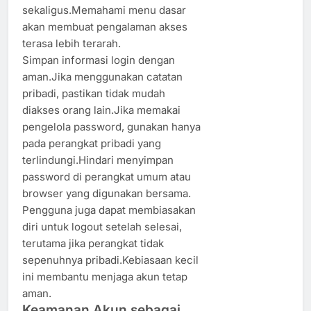
sekaligus.Memahami menu dasar
akan membuat pengalaman akses
terasa lebih terarah.
Simpan informasi login dengan
aman.Jika menggunakan catatan
pribadi, pastikan tidak mudah
diakses orang lain.Jika memakai
pengelola password, gunakan hanya
pada perangkat pribadi yang
terlindungi.Hindari menyimpan
password di perangkat umum atau
browser yang digunakan bersama.
Pengguna juga dapat membiasakan
diri untuk logout setelah selesai,
terutama jika perangkat tidak
sepenuhnya pribadi.Kebiasaan kecil
ini membantu menjaga akun tetap
aman.
Keamanan Akun sebagai