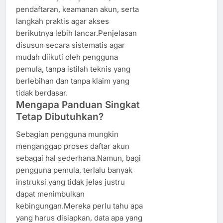
pendaftaran, keamanan akun, serta
langkah praktis agar akses
berikutnya lebih lancar.Penjelasan
disusun secara sistematis agar
mudah diikuti oleh pengguna
pemula, tanpa istilah teknis yang
berlebihan dan tanpa klaim yang
tidak berdasar.
Mengapa Panduan Singkat
Tetap Dibutuhkan?
Sebagian pengguna mungkin
menganggap proses daftar akun
sebagai hal sederhana.Namun, bagi
pengguna pemula, terlalu banyak
instruksi yang tidak jelas justru
dapat menimbulkan
kebingungan.Mereka perlu tahu apa
yang harus disiapkan, data apa yang