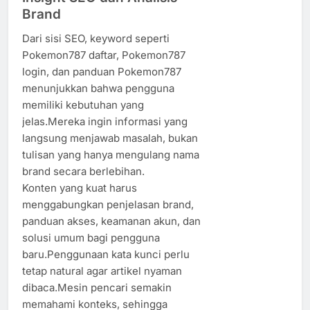
Brand
Dari sisi SEO, keyword seperti
Pokemon787 daftar, Pokemon787
login, dan panduan Pokemon787
menunjukkan bahwa pengguna
memiliki kebutuhan yang
jelas.Mereka ingin informasi yang
langsung menjawab masalah, bukan
tulisan yang hanya mengulang nama
brand secara berlebihan.
Konten yang kuat harus
menggabungkan penjelasan brand,
panduan akses, keamanan akun, dan
solusi umum bagi pengguna
baru.Penggunaan kata kunci perlu
tetap natural agar artikel nyaman
dibaca.Mesin pencari semakin
memahami konteks, sehingga