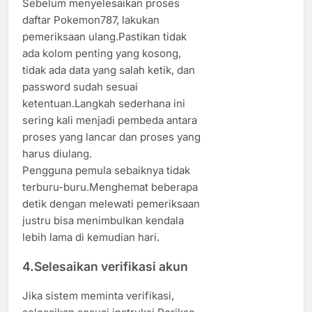
Sebelum menyelesaikan proses
daftar Pokemon787, lakukan
pemeriksaan ulang.Pastikan tidak
ada kolom penting yang kosong,
tidak ada data yang salah ketik, dan
password sudah sesuai
ketentuan.Langkah sederhana ini
sering kali menjadi pembeda antara
proses yang lancar dan proses yang
harus diulang.
Pengguna pemula sebaiknya tidak
terburu-buru.Menghemat beberapa
detik dengan melewati pemeriksaan
justru bisa menimbulkan kendala
lebih lama di kemudian hari.
4.Selesaikan verifikasi akun
Jika sistem meminta verifikasi,