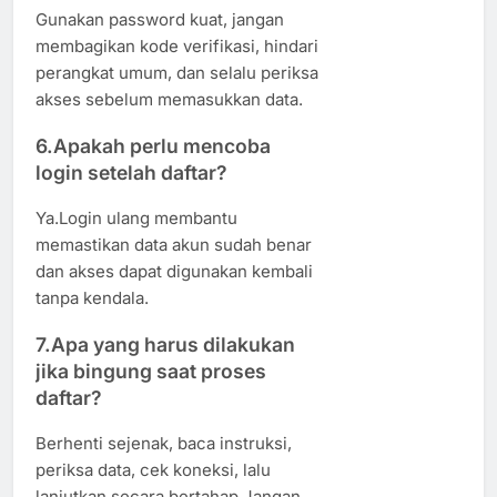
Gunakan password kuat, jangan
membagikan kode verifikasi, hindari
perangkat umum, dan selalu periksa
akses sebelum memasukkan data.
6.Apakah perlu mencoba
login setelah daftar?
Ya.Login ulang membantu
memastikan data akun sudah benar
dan akses dapat digunakan kembali
tanpa kendala.
7.Apa yang harus dilakukan
jika bingung saat proses
daftar?
Berhenti sejenak, baca instruksi,
periksa data, cek koneksi, lalu
lanjutkan secara bertahap.Jangan