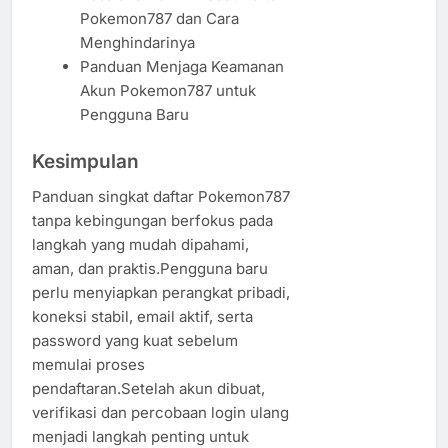
Pokemon787 dan Cara
Menghindarinya
Panduan Menjaga Keamanan
Akun Pokemon787 untuk
Pengguna Baru
Kesimpulan
Panduan singkat daftar Pokemon787
tanpa kebingungan berfokus pada
langkah yang mudah dipahami,
aman, dan praktis.Pengguna baru
perlu menyiapkan perangkat pribadi,
koneksi stabil, email aktif, serta
password yang kuat sebelum
memulai proses
pendaftaran.Setelah akun dibuat,
verifikasi dan percobaan login ulang
menjadi langkah penting untuk