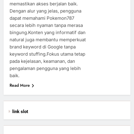
memastikan akses berjalan baik.
Dengan alur yang jelas, pengguna
dapat memahami Pokemon787
secara lebih nyaman tanpa merasa
bingung.Konten yang informatif dan
natural juga membantu memperkuat
brand keyword di Google tanpa
keyword stuffing.Fokus utama tetap
pada kejelasan, keamanan, dan
pengalaman pengguna yang lebih
baik.
Read More
link slot