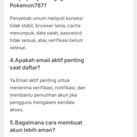
Pokemon787?
Penyebab umum meliputi koneksi
tidak stabil, browser lama, cache
menumpuk, data salah, password
tidak sesuai, atau verifikasi belum
selesai.
4.Apakah email aktif penting
saat daftar?
Ya.Email aktif penting untuk
menerima verifikasi, notifikasi, dan
membantu pemulihan akun jika
pengguna mengalami kendala
akses.
5.Bagaimana cara membuat
akun lebih aman?