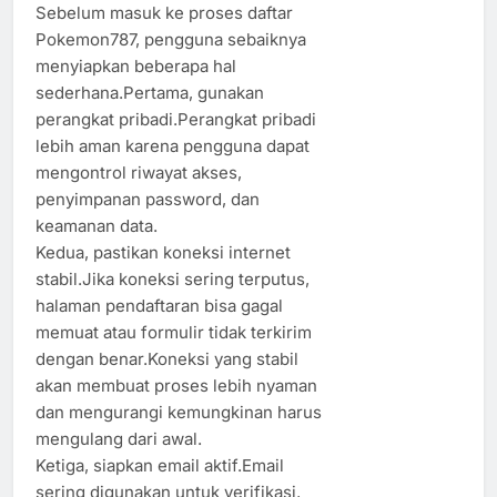
Sebelum masuk ke proses daftar
Pokemon787, pengguna sebaiknya
menyiapkan beberapa hal
sederhana.Pertama, gunakan
perangkat pribadi.Perangkat pribadi
lebih aman karena pengguna dapat
mengontrol riwayat akses,
penyimpanan password, dan
keamanan data.
Kedua, pastikan koneksi internet
stabil.Jika koneksi sering terputus,
halaman pendaftaran bisa gagal
memuat atau formulir tidak terkirim
dengan benar.Koneksi yang stabil
akan membuat proses lebih nyaman
dan mengurangi kemungkinan harus
mengulang dari awal.
Ketiga, siapkan email aktif.Email
sering digunakan untuk verifikasi,