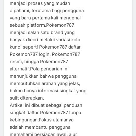
menjadi proses yang mudah
dipahami, terutama bagi pengguna
yang baru pertama kali mengenal
sebuah platform.Pokemon787
menjadi salah satu brand yang
banyak dicari melalui variasi kata
kunci seperti Pokemon787 daftar,
Pokemon787 login, Pokemon787
resmi, hingga Pokemon787
alternatif.Pola pencarian ini
menunjukkan bahwa pengguna
membutuhkan arahan yang jelas,
bukan hanya informasi singkat yang
sulit diterapkan.
Artikel ini dibuat sebagai panduan
singkat daftar Pokemon787 tanpa
kebingungan.Fokus utamanya
adalah membantu pengguna
memahami persiapan awal, alur