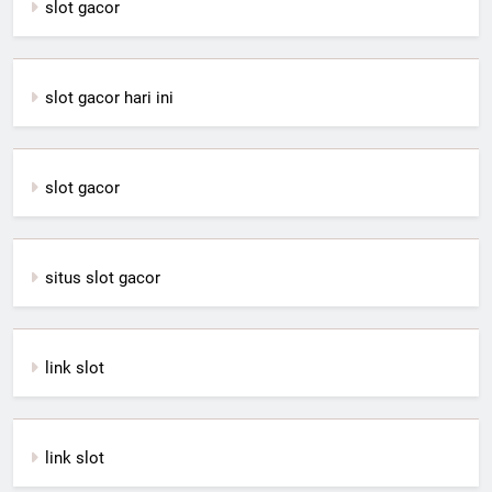
slot gacor
slot gacor hari ini
slot gacor
situs slot gacor
link slot
link slot