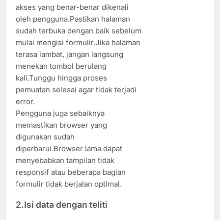
akses yang benar-benar dikenali
oleh pengguna.Pastikan halaman
sudah terbuka dengan baik sebelum
mulai mengisi formulir.Jika halaman
terasa lambat, jangan langsung
menekan tombol berulang
kali.Tunggu hingga proses
pemuatan selesai agar tidak terjadi
error.
Pengguna juga sebaiknya
memastikan browser yang
digunakan sudah
diperbarui.Browser lama dapat
menyebabkan tampilan tidak
responsif atau beberapa bagian
formulir tidak berjalan optimal.
2.Isi data dengan teliti