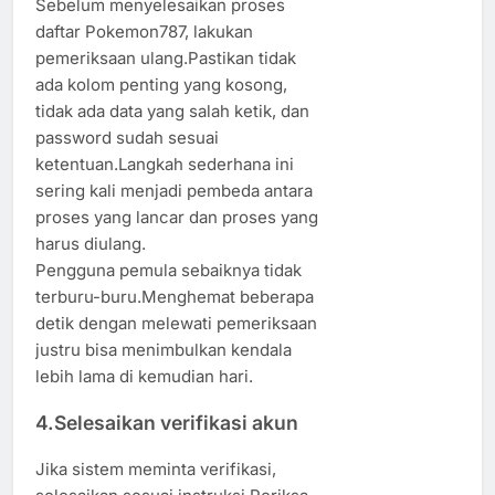
Sebelum menyelesaikan proses
daftar Pokemon787, lakukan
pemeriksaan ulang.Pastikan tidak
ada kolom penting yang kosong,
tidak ada data yang salah ketik, dan
password sudah sesuai
ketentuan.Langkah sederhana ini
sering kali menjadi pembeda antara
proses yang lancar dan proses yang
harus diulang.
Pengguna pemula sebaiknya tidak
terburu-buru.Menghemat beberapa
detik dengan melewati pemeriksaan
justru bisa menimbulkan kendala
lebih lama di kemudian hari.
4.Selesaikan verifikasi akun
Jika sistem meminta verifikasi,