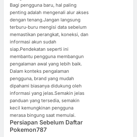
Bagi pengguna baru, hal paling
penting adalah mengenali alur akses
dengan tenang.Jangan langsung
terburu-buru mengisi data sebelum
memastikan perangkat, koneksi, dan
informasi akun sudah
siap.Pendekatan seperti ini
membantu pengguna membangun
pengalaman awal yang lebih baik.
Dalam konteks pengalaman
pengguna, brand yang mudah
dipahami biasanya didukung oleh
informasi yang jelas.Semakin jelas
panduan yang tersedia, semakin
kecil kemungkinan pengguna
merasa bingung saat memulai.
Persiapan Sebelum Daftar
Pokemon787