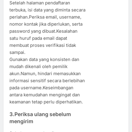
Setelah halaman pendaftaran
terbuka, isi data yang diminta secara
perlahan.Periksa email, username,
nomor kontak jika diperlukan, serta
password yang dibuat.Kesalahan
satu huruf pada email dapat
membuat proses verifikasi tidak
sampai.
Gunakan data yang konsisten dan
mudah dikenali oleh pemilik
akun.Namun, hindari memasukkan
informasi sensitif secara berlebihan
pada username.Keseimbangan
antara kemudahan mengingat dan
keamanan tetap perlu diperhatikan.
3.Periksa ulang sebelum
mengirim