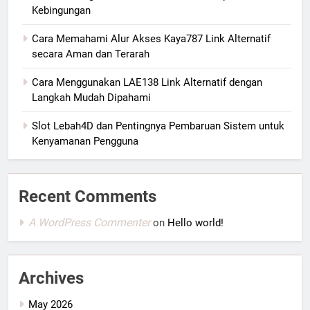
Kebingungan
Cara Memahami Alur Akses Kaya787 Link Alternatif
secara Aman dan Terarah
Cara Menggunakan LAE138 Link Alternatif dengan
Langkah Mudah Dipahami
Slot Lebah4D dan Pentingnya Pembaruan Sistem untuk
Kenyamanan Pengguna
Recent Comments
A WordPress Commenter
on
Hello world!
Archives
May 2026