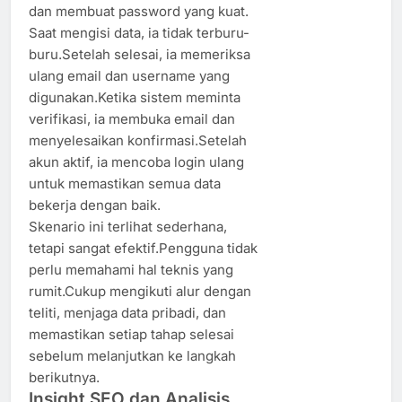
dan membuat password yang kuat.
Saat mengisi data, ia tidak terburu-
buru.Setelah selesai, ia memeriksa
ulang email dan username yang
digunakan.Ketika sistem meminta
verifikasi, ia membuka email dan
menyelesaikan konfirmasi.Setelah
akun aktif, ia mencoba login ulang
untuk memastikan semua data
bekerja dengan baik.
Skenario ini terlihat sederhana,
tetapi sangat efektif.Pengguna tidak
perlu memahami hal teknis yang
rumit.Cukup mengikuti alur dengan
teliti, menjaga data pribadi, dan
memastikan setiap tahap selesai
sebelum melanjutkan ke langkah
berikutnya.
Insight SEO dan Analisis