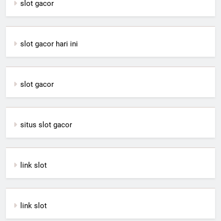
slot gacor
slot gacor hari ini
slot gacor
situs slot gacor
link slot
link slot