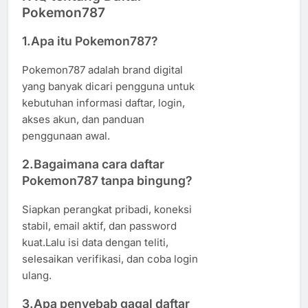
Pokemon787
1.Apa itu Pokemon787?
Pokemon787 adalah brand digital
yang banyak dicari pengguna untuk
kebutuhan informasi daftar, login,
akses akun, dan panduan
penggunaan awal.
2.Bagaimana cara daftar
Pokemon787 tanpa bingung?
Siapkan perangkat pribadi, koneksi
stabil, email aktif, dan password
kuat.Lalu isi data dengan teliti,
selesaikan verifikasi, dan coba login
ulang.
3.Apa penyebab gagal daftar