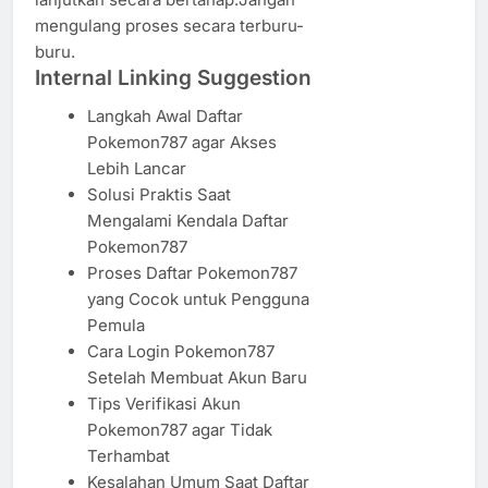
mengulang proses secara terburu-
buru.
Internal Linking Suggestion
Langkah Awal Daftar
Pokemon787 agar Akses
Lebih Lancar
Solusi Praktis Saat
Mengalami Kendala Daftar
Pokemon787
Proses Daftar Pokemon787
yang Cocok untuk Pengguna
Pemula
Cara Login Pokemon787
Setelah Membuat Akun Baru
Tips Verifikasi Akun
Pokemon787 agar Tidak
Terhambat
Kesalahan Umum Saat Daftar