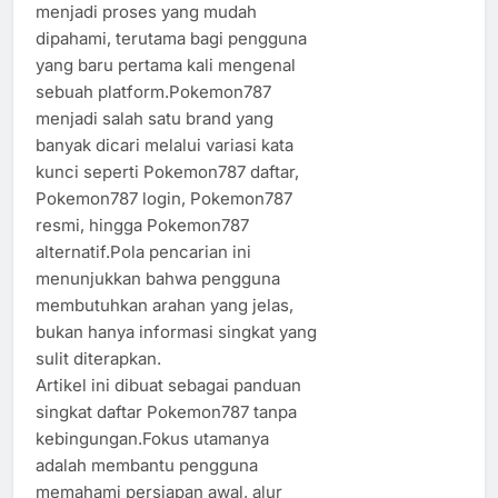
menjadi proses yang mudah
dipahami, terutama bagi pengguna
yang baru pertama kali mengenal
sebuah platform.Pokemon787
menjadi salah satu brand yang
banyak dicari melalui variasi kata
kunci seperti Pokemon787 daftar,
Pokemon787 login, Pokemon787
resmi, hingga Pokemon787
alternatif.Pola pencarian ini
menunjukkan bahwa pengguna
membutuhkan arahan yang jelas,
bukan hanya informasi singkat yang
sulit diterapkan.
Artikel ini dibuat sebagai panduan
singkat daftar Pokemon787 tanpa
kebingungan.Fokus utamanya
adalah membantu pengguna
memahami persiapan awal, alur