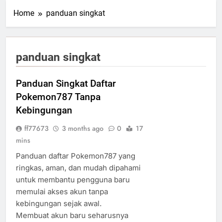
Home
panduan singkat
panduan singkat
Panduan Singkat Daftar
Pokemon787 Tanpa
Kebingungan
ff77673
3 months ago
0
17
mins
Panduan daftar Pokemon787 yang
ringkas, aman, dan mudah dipahami
untuk membantu pengguna baru
memulai akses akun tanpa
kebingungan sejak awal.
Membuat akun baru seharusnya