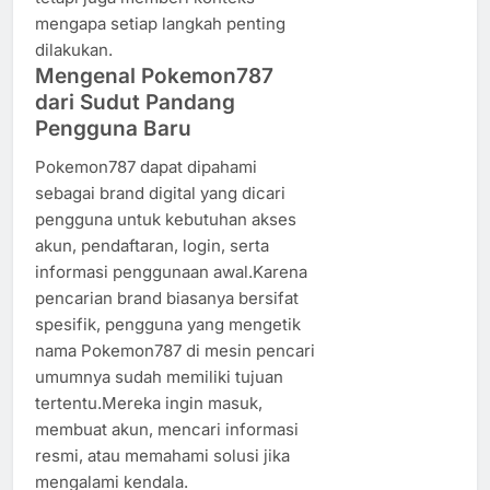
mengapa setiap langkah penting
dilakukan.
Mengenal Pokemon787
dari Sudut Pandang
Pengguna Baru
Pokemon787 dapat dipahami
sebagai brand digital yang dicari
pengguna untuk kebutuhan akses
akun, pendaftaran, login, serta
informasi penggunaan awal.Karena
pencarian brand biasanya bersifat
spesifik, pengguna yang mengetik
nama Pokemon787 di mesin pencari
umumnya sudah memiliki tujuan
tertentu.Mereka ingin masuk,
membuat akun, mencari informasi
resmi, atau memahami solusi jika
mengalami kendala.