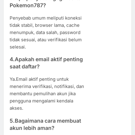
Pokemon787?
Penyebab umum meliputi koneksi
tidak stabil, browser lama, cache
menumpuk, data salah, password
tidak sesuai, atau verifikasi belum
selesai.
4.Apakah email aktif penting
saat daftar?
Ya.Email aktif penting untuk
menerima verifikasi, notifikasi, dan
membantu pemulihan akun jika
pengguna mengalami kendala
akses.
5.Bagaimana cara membuat
akun lebih aman?