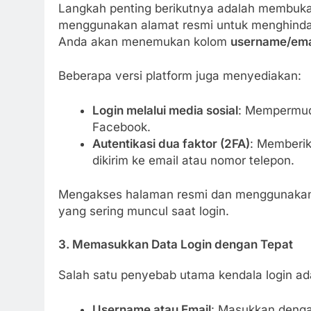
Langkah penting berikutnya adalah membuka
menggunakan alamat resmi untuk menghindari 
Anda akan menemukan kolom
username/ema
Beberapa versi platform juga menyediakan:
Login melalui media sosial
: Mempermud
Facebook.
Autentikasi dua faktor (2FA)
: Memberi
dikirim ke email atau nomor telepon.
Mengakses halaman resmi dan menggunakan
yang sering muncul saat login.
3. Memasukkan Data Login dengan Tepat
Salah satu penyebab utama kendala login ada
Username atau Email
: Masukkan dengan