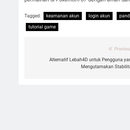
Tagged:
keamanan akun
login akun
pand
tutorial game
Previou
Post
navigation
Alternatif Lebah4D untuk Pengguna ya
Mengutamakan Stabilit