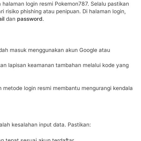
 halaman login resmi Pokemon787. Selalu pastikan
risiko phishing atau penipuan. Di halaman login,
il
dan
password
.
ah masuk menggunakan akun Google atau
kan lapisan keamanan tambahan melalui kode yang
 metode login resmi membantu mengurangi kendala
lah kesalahan input data. Pastikan:
 tepat sesuai akun terdaftar.