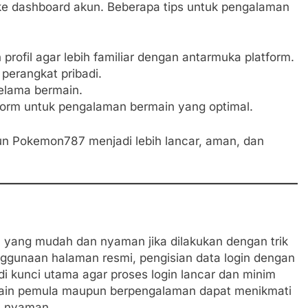
 ke dashboard akun. Beberapa tips untuk pengalaman
profil agar lebih familiar dengan antarmuka platform.
perangkat pribadi.
selama bermain.
atform untuk pengalaman bermain yang optimal.
kun Pokemon787 menjadi lebih lancar, aman, dan
yang mudah dan nyaman jika dilakukan dengan trik
nggunaan halaman resmi, pengisian data login dengan
i kunci utama agar proses login lancar dan minim
main pemula maupun berpengalaman dapat menikmati
n nyaman.