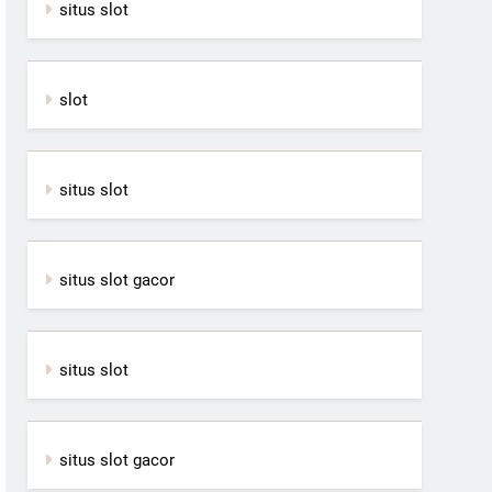
situs slot
slot
situs slot
situs slot gacor
situs slot
situs slot gacor