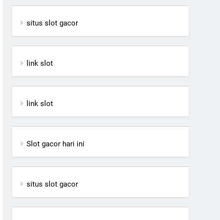
situs slot gacor
link slot
link slot
Slot gacor hari ini
situs slot gacor