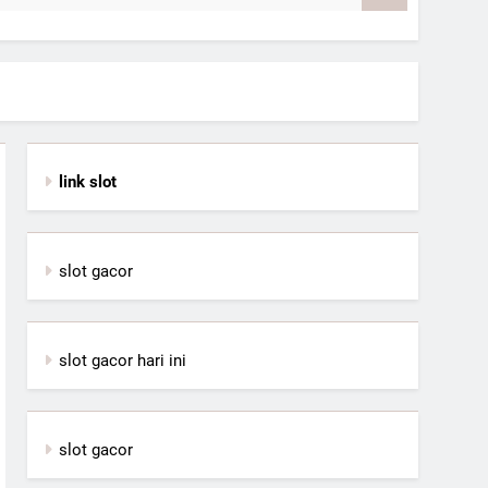
link slot
slot gacor
slot gacor hari ini
slot gacor