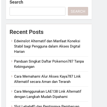
Search
SEARCH
Recent Posts
Edwinslot Alternatif dan Manfaat Koneksi
Stabil bagi Pengguna dalam Akses Digital
Harian
Panduan Singkat Daftar Pokemon787 Tanpa
Kebingungan
Cara Memahami Alur Akses Kaya787 Link
Alternatif secara Aman dan Terarah
Cara Menggunakan LAE138 Link Alternatif
dengan Langkah Mudah Dipahami
Slot Lebah4D dan Pentingnya Pembaruan