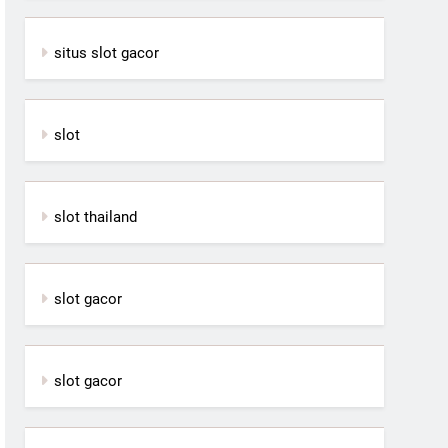
situs slot gacor
slot
slot thailand
slot gacor
slot gacor