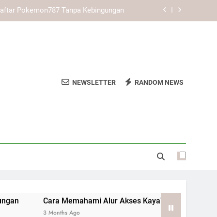
Daftar Pokemon787 Tanpa Kebingungan
k Alternatif secara Aman dan Terarah
natif dengan Langkah Mudah Dipahami
gi Pengguna dalam Akses Digital Harian
NEWSLETTER
RANDOM NEWS
Daftar Pokemon787 Tanpa Kebingungan
k Alternatif secara Aman dan Terarah
natif dengan Langkah Mudah Dipahami
Cara Memahami Alur Akses Kaya787 Link Alternatif secara A
3 Months Ago