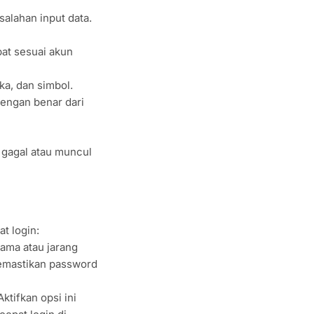
alahan input data.
at sesuai akun
ka, dan simbol.
engan benar dari
 gagal atau muncul
t login:
lama atau jarang
emastikan password
 Aktifkan opsi ini