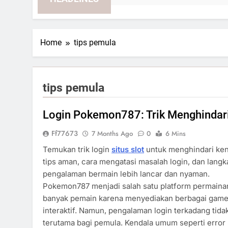
Home
tips pemula
tips pemula
Login Pokemon787: Trik Menghindar
Ff77673
7 Months Ago
0
6 Mins
Temukan trik login
situs slot
untuk menghindari ken
tips aman, cara mengatasi masalah login, dan langk
pengalaman bermain lebih lancar dan nyaman.
Pokemon787 menjadi salah satu platform permainan 
banyak pemain karena menyediakan berbagai game
interaktif. Namun, pengalaman login terkadang tida
terutama bagi pemula. Kendala umum seperti error 