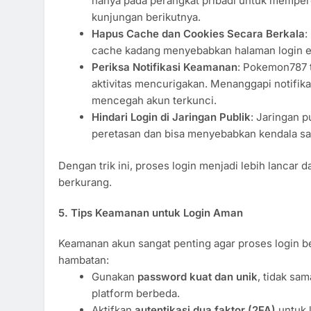
hanya pada perangkat pribadi untuk memperc
kunjungan berikutnya.
Hapus Cache dan Cookies Secara Berkala
:
cache kadang menyebabkan halaman login er
Periksa Notifikasi Keamanan
: Pokemon787 
aktivitas mencurigakan. Menanggapi notifik
mencegah akun terkunci.
Hindari Login di Jaringan Publik
: Jaringan p
peretasan dan bisa menyebabkan kendala saa
Dengan trik ini, proses login menjadi lebih lancar d
berkurang.
5. Tips Keamanan untuk Login Aman
Keamanan akun sangat penting agar proses login be
hambatan:
Gunakan
password kuat dan unik
, tidak sam
platform berbeda.
Aktifkan
autentikasi dua faktor (2FA)
untuk 