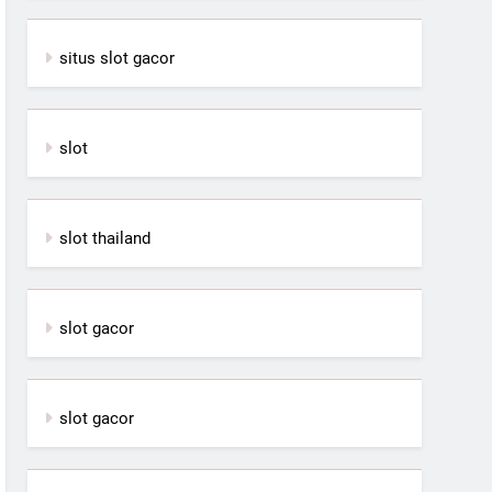
situs slot gacor
slot
slot thailand
slot gacor
slot gacor