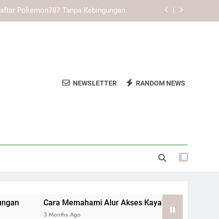
Daftar Pokemon787 Tanpa Kebingungan
k Alternatif secara Aman dan Terarah
natif dengan Langkah Mudah Dipahami
gi Pengguna dalam Akses Digital Harian
NEWSLETTER
RANDOM NEWS
Daftar Pokemon787 Tanpa Kebingungan
k Alternatif secara Aman dan Terarah
natif dengan Langkah Mudah Dipahami
ara Memahami Alur Akses Kaya787 Link Alternatif secara Am
Months Ago