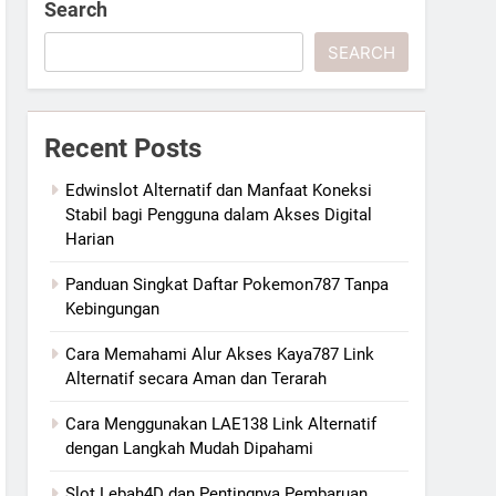
Search
SEARCH
Recent Posts
Edwinslot Alternatif dan Manfaat Koneksi
Stabil bagi Pengguna dalam Akses Digital
Harian
Panduan Singkat Daftar Pokemon787 Tanpa
Kebingungan
Cara Memahami Alur Akses Kaya787 Link
Alternatif secara Aman dan Terarah
Cara Menggunakan LAE138 Link Alternatif
dengan Langkah Mudah Dipahami
Slot Lebah4D dan Pentingnya Pembaruan