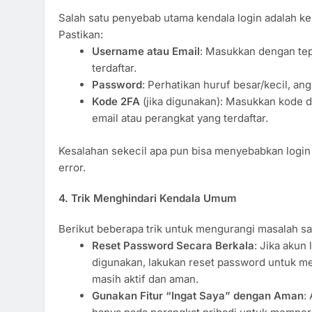
Salah satu penyebab utama kendala login adalah kes
Pastikan:
Username atau Email
: Masukkan dengan tep
terdaftar.
Password
: Perhatikan huruf besar/kecil, ang
Kode 2FA
(jika digunakan): Masukkan kode d
email atau perangkat yang terdaftar.
Kesalahan sekecil apa pun bisa menyebabkan login
error.
4. Trik Menghindari Kendala Umum
Berikut beberapa trik untuk mengurangi masalah saa
Reset Password Secara Berkala
: Jika akun 
digunakan, lakukan reset password untuk m
masih aktif dan aman.
Gunakan Fitur “Ingat Saya” dengan Aman
: