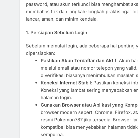
password, atau akun terkunci bisa menghambat akses
membahas trik dan langkah-langkah praktis agar l
lancar, aman, dan minim kendala.
1. Persiapan Sebelum Login
Sebelum memulai login, ada beberapa hal penting 
dipersiapkan:
Pastikan Akun Terdaftar dan Aktif
: Akun har
melalui email atau nomor telepon yang valid
diverifikasi biasanya menimbulkan masalah sa
Koneksi Internet Stabil
: Pastikan koneksi int
Koneksi yang lambat sering menyebabkan er
halaman login.
Gunakan Browser atau Aplikasi yang Kompa
browser modern seperti Chrome, Firefox, ata
resmi Pokemon787 jika tersedia. Browser lam
kompatibel bisa menyebabkan halaman tida
sempurna.