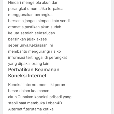
Hindari mengelola akun dari
perangkat umum.Jika terpaksa
menggunakan perangkat
bersama,jangan simpan kata sandi
otomatis,pastikan akun sudah
keluar setelah selesai,dan
bersihkan jejak akses
seperlunya.Kebiasaan ini
membantu mengurangi risiko
informasi tertinggal di perangkat
yang dipakai orang lain.
Perhatikan Keamanan
Koneksi Internet
Koneksi internet memiliki peran
besar dalam keamanan
akun.Gunakan koneksi pribadi yang
stabil saat membuka Lebah4D
Alternatif,terutama ketika