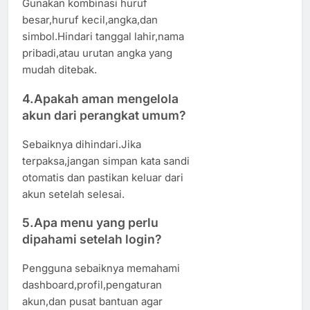
Gunakan kombinasi huruf
besar,huruf kecil,angka,dan
simbol.Hindari tanggal lahir,nama
pribadi,atau urutan angka yang
mudah ditebak.
4.Apakah aman mengelola
akun dari perangkat umum?
Sebaiknya dihindari.Jika
terpaksa,jangan simpan kata sandi
otomatis dan pastikan keluar dari
akun setelah selesai.
5.Apa menu yang perlu
dipahami setelah login?
Pengguna sebaiknya memahami
dashboard,profil,pengaturan
akun,dan pusat bantuan agar