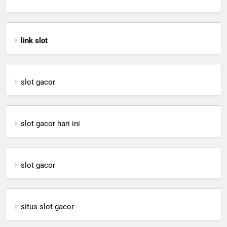
link slot
slot gacor
slot gacor hari ini
slot gacor
situs slot gacor