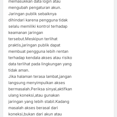
memasukkan data login atau
mengubah pengaturan akun.
Jaringan publik sebaiknya
dihindari karena pengguna tidak
selalu memiliki kontrol terhadap
keamanan jaringan
tersebut.Meskipun terlihat
praktis,jaringan publik dapat
membuat pengguna lebih rentan
terhadap kendala akses atau risiko
data terlihat pada lingkungan yang
tidak aman.
Jika halaman terasa lambat,jangan
langsung menyimpulkan akses
bermasalah.Periksa sinyal,aktifkan
ulang koneksi,atau gunakan
jaringan yang lebih stabil.Kadang
masalah akses berasal dari
koneksi,bukan dari akun atau