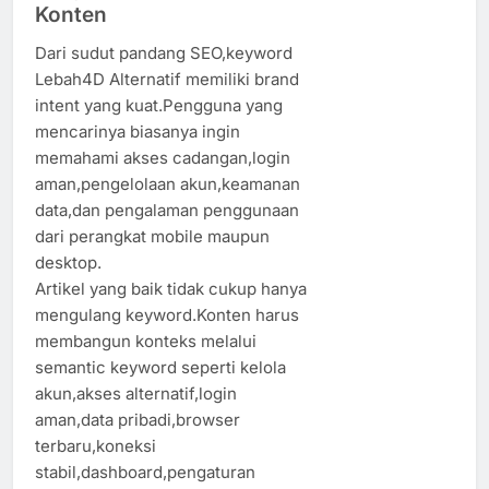
Konten
Dari sudut pandang SEO,keyword
Lebah4D Alternatif memiliki brand
intent yang kuat.Pengguna yang
mencarinya biasanya ingin
memahami akses cadangan,login
aman,pengelolaan akun,keamanan
data,dan pengalaman penggunaan
dari perangkat mobile maupun
desktop.
Artikel yang baik tidak cukup hanya
mengulang keyword.Konten harus
membangun konteks melalui
semantic keyword seperti kelola
akun,akses alternatif,login
aman,data pribadi,browser
terbaru,koneksi
stabil,dashboard,pengaturan