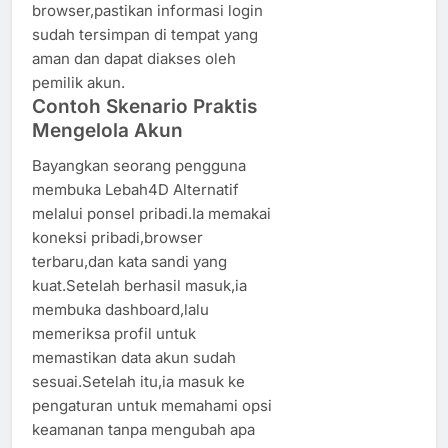
browser,pastikan informasi login
sudah tersimpan di tempat yang
aman dan dapat diakses oleh
pemilik akun.
Contoh Skenario Praktis
Mengelola Akun
Bayangkan seorang pengguna
membuka Lebah4D Alternatif
melalui ponsel pribadi.Ia memakai
koneksi pribadi,browser
terbaru,dan kata sandi yang
kuat.Setelah berhasil masuk,ia
membuka dashboard,lalu
memeriksa profil untuk
memastikan data akun sudah
sesuai.Setelah itu,ia masuk ke
pengaturan untuk memahami opsi
keamanan tanpa mengubah apa