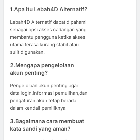
1.Apa itu Lebah4D Alternatif?
Lebah4D Alternatif dapat dipahami
sebagai opsi akses cadangan yang
membantu pengguna ketika akses
utama terasa kurang stabil atau
sulit digunakan.
2.Mengapa pengelolaan
akun penting?
Pengelolaan akun penting agar
data login,informasi pemulihan,dan
pengaturan akun tetap berada
dalam kendali pemiliknya.
3.Bagaimana cara membuat
kata sandi yang aman?