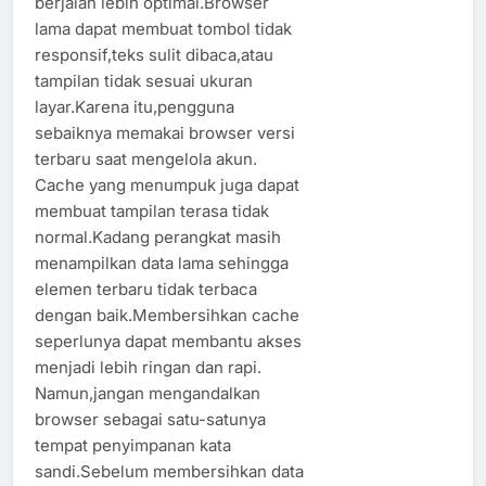
berjalan lebih optimal.Browser
lama dapat membuat tombol tidak
responsif,teks sulit dibaca,atau
tampilan tidak sesuai ukuran
layar.Karena itu,pengguna
sebaiknya memakai browser versi
terbaru saat mengelola akun.
Cache yang menumpuk juga dapat
membuat tampilan terasa tidak
normal.Kadang perangkat masih
menampilkan data lama sehingga
elemen terbaru tidak terbaca
dengan baik.Membersihkan cache
seperlunya dapat membantu akses
menjadi lebih ringan dan rapi.
Namun,jangan mengandalkan
browser sebagai satu-satunya
tempat penyimpanan kata
sandi.Sebelum membersihkan data