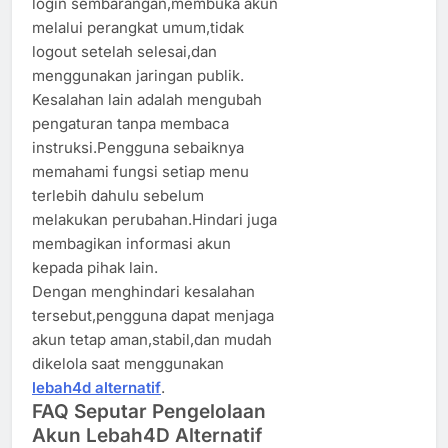
login sembarangan,membuka akun
melalui perangkat umum,tidak
logout setelah selesai,dan
menggunakan jaringan publik.
Kesalahan lain adalah mengubah
pengaturan tanpa membaca
instruksi.Pengguna sebaiknya
memahami fungsi setiap menu
terlebih dahulu sebelum
melakukan perubahan.Hindari juga
membagikan informasi akun
kepada pihak lain.
Dengan menghindari kesalahan
tersebut,pengguna dapat menjaga
akun tetap aman,stabil,dan mudah
dikelola saat menggunakan
lebah4d alternatif
.
FAQ Seputar Pengelolaan
Akun Lebah4D Alternatif