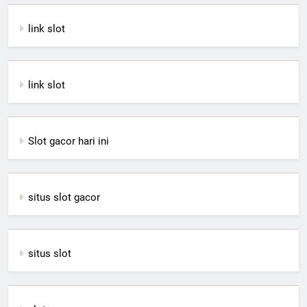
link slot
link slot
Slot gacor hari ini
situs slot gacor
situs slot