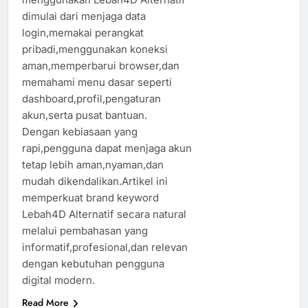
dimulai dari menjaga data
login,memakai perangkat
pribadi,menggunakan koneksi
aman,memperbarui browser,dan
memahami menu dasar seperti
dashboard,profil,pengaturan
akun,serta pusat bantuan.
Dengan kebiasaan yang
rapi,pengguna dapat menjaga akun
tetap lebih aman,nyaman,dan
mudah dikendalikan.Artikel ini
memperkuat brand keyword
Lebah4D Alternatif secara natural
melalui pembahasan yang
informatif,profesional,dan relevan
dengan kebutuhan pengguna
digital modern.
Read More