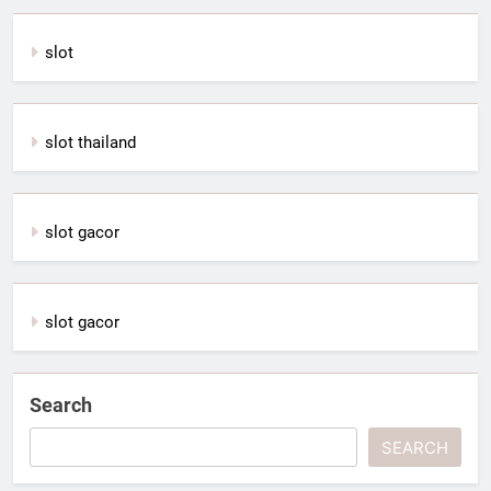
slot
slot thailand
slot gacor
slot gacor
Search
SEARCH