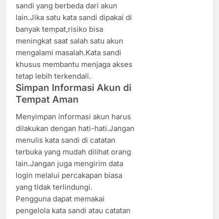
sandi yang berbeda dari akun
lain.Jika satu kata sandi dipakai di
banyak tempat,risiko bisa
meningkat saat salah satu akun
mengalami masalah.Kata sandi
khusus membantu menjaga akses
tetap lebih terkendali.
Simpan Informasi Akun di
Tempat Aman
Menyimpan informasi akun harus
dilakukan dengan hati-hati.Jangan
menulis kata sandi di catatan
terbuka yang mudah dilihat orang
lain.Jangan juga mengirim data
login melalui percakapan biasa
yang tidak terlindungi.
Pengguna dapat memakai
pengelola kata sandi atau catatan