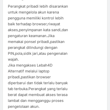
Perangkat pribadi lebih disarankan
untuk mengelola akun karena
pengguna memiliki kontrol lebih
baik terhadap browser,riwayat
akses,penyimpanan kata sandi,dan
pengaturan keamanan.Jika
memakai ponsel pribadi,pastikan
perangkat dilindungi dengan
PIN,pola,sidik jari,atau pengenalan
wajah.
Jika mengakses Lebah4D
Alternatif melalui laptop
pribadi,pastikan browser
diperbarui dan tidak terlalu banyak
tab terbuka.Perangkat yang terlalu
berat dapat membuat akses terasa
lambat dan mengganggu proses
pengelolaan akun.