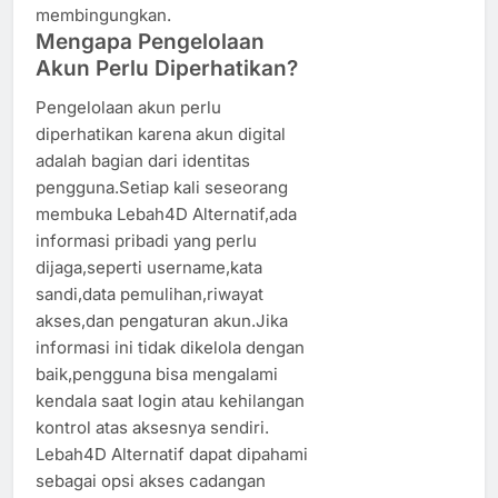
membingungkan.
Mengapa Pengelolaan
Akun Perlu Diperhatikan?
Pengelolaan akun perlu
diperhatikan karena akun digital
adalah bagian dari identitas
pengguna.Setiap kali seseorang
membuka Lebah4D Alternatif,ada
informasi pribadi yang perlu
dijaga,seperti username,kata
sandi,data pemulihan,riwayat
akses,dan pengaturan akun.Jika
informasi ini tidak dikelola dengan
baik,pengguna bisa mengalami
kendala saat login atau kehilangan
kontrol atas aksesnya sendiri.
Lebah4D Alternatif dapat dipahami
sebagai opsi akses cadangan