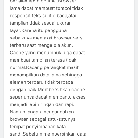
berjalan lebih optimal.Browser
lama dapat membuat tombol tidak
responsif,teks sulit dibaca,atau
tampilan tidak sesuai ukuran
layar.Karena itu,pengguna
sebaiknya memakai browser versi
terbaru saat mengelola akun.
Cache yang menumpuk juga dapat
membuat tampilan terasa tidak
normal.Kadang perangkat masih
menampilkan data lama sehingga
elemen terbaru tidak terbaca
dengan baik.Membersihkan cache
seperlunya dapat membantu akses
menjadi lebih ringan dan rapi.
Namun,jangan mengandalkan
browser sebagai satu-satunya
tempat penyimpanan kata
sandi.Sebelum membersihkan data