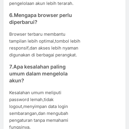
pengelolaan akun lebih terarah.
6.Mengapa browser perlu
diperbarui?
Browser terbaru membantu
tampilan lebih optimal,tombol lebih
responsif,dan akses lebih nyaman
digunakan di berbagai perangkat.
7.Apa kesalahan paling
umum dalam mengelola
akun?
Kesalahan umum meliputi
password lemah,tidak
logout,menyimpan data login
sembarangan,dan mengubah
pengaturan tanpa memahami
fungsinya.