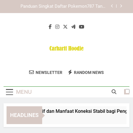
Skip
Cara Memahami Alur Akses Kaya787 Link
to
Alternatif secara Aman dan Terarah
content
Cara Menggunakan LAE138 Link Alternatif dengan
Langkah Mudah Dipahami
Edwinslot Alternatif dan Manfaat Koneksi Stabil
bagi Pengguna dalam Akses Digital Harian
Panduan Singkat Daftar Pokemon787 Tanpa
Kebingungan
Cara Memahami Alur Akses Kaya787 Link
Alternatif secara Aman dan Terarah
Carhartt Hoodie
Dapatkan Koleksi Hoodie Berkualitas Dari
Cara Menggunakan LAE138 Link Alternatif dengan
NEWSLETTER
RANDOM NEWS
Langkah Mudah Dipahami
Carhartt Hoodie.
MENU
dwinslot Alternatif dan Manfaat Koneksi Stabil bagi Pengguna
HEADLINES
 Months Ago