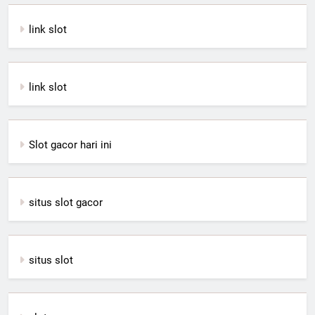
link slot
link slot
Slot gacor hari ini
situs slot gacor
situs slot