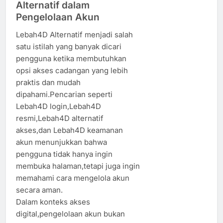
Alternatif dalam
Pengelolaan Akun
Lebah4D Alternatif menjadi salah
satu istilah yang banyak dicari
pengguna ketika membutuhkan
opsi akses cadangan yang lebih
praktis dan mudah
dipahami.Pencarian seperti
Lebah4D login,Lebah4D
resmi,Lebah4D alternatif
akses,dan Lebah4D keamanan
akun menunjukkan bahwa
pengguna tidak hanya ingin
membuka halaman,tetapi juga ingin
memahami cara mengelola akun
secara aman.
Dalam konteks akses
digital,pengelolaan akun bukan