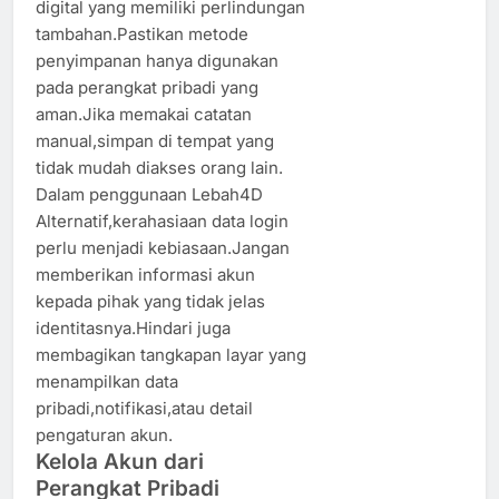
digital yang memiliki perlindungan
tambahan.Pastikan metode
penyimpanan hanya digunakan
pada perangkat pribadi yang
aman.Jika memakai catatan
manual,simpan di tempat yang
tidak mudah diakses orang lain.
Dalam penggunaan Lebah4D
Alternatif,kerahasiaan data login
perlu menjadi kebiasaan.Jangan
memberikan informasi akun
kepada pihak yang tidak jelas
identitasnya.Hindari juga
membagikan tangkapan layar yang
menampilkan data
pribadi,notifikasi,atau detail
pengaturan akun.
Kelola Akun dari
Perangkat Pribadi