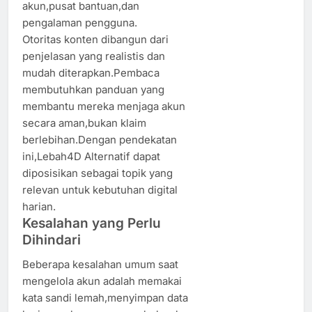
akun,pusat bantuan,dan
pengalaman pengguna.
Otoritas konten dibangun dari
penjelasan yang realistis dan
mudah diterapkan.Pembaca
membutuhkan panduan yang
membantu mereka menjaga akun
secara aman,bukan klaim
berlebihan.Dengan pendekatan
ini,Lebah4D Alternatif dapat
diposisikan sebagai topik yang
relevan untuk kebutuhan digital
harian.
Kesalahan yang Perlu
Dihindari
Beberapa kesalahan umum saat
mengelola akun adalah memakai
kata sandi lemah,menyimpan data