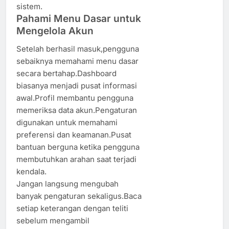
sistem.
Pahami Menu Dasar untuk
Mengelola Akun
Setelah berhasil masuk,pengguna
sebaiknya memahami menu dasar
secara bertahap.Dashboard
biasanya menjadi pusat informasi
awal.Profil membantu pengguna
memeriksa data akun.Pengaturan
digunakan untuk memahami
preferensi dan keamanan.Pusat
bantuan berguna ketika pengguna
membutuhkan arahan saat terjadi
kendala.
Jangan langsung mengubah
banyak pengaturan sekaligus.Baca
setiap keterangan dengan teliti
sebelum mengambil