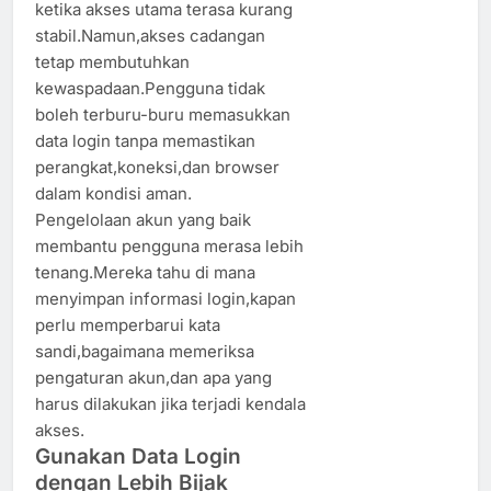
ketika akses utama terasa kurang
stabil.Namun,akses cadangan
tetap membutuhkan
kewaspadaan.Pengguna tidak
boleh terburu-buru memasukkan
data login tanpa memastikan
perangkat,koneksi,dan browser
dalam kondisi aman.
Pengelolaan akun yang baik
membantu pengguna merasa lebih
tenang.Mereka tahu di mana
menyimpan informasi login,kapan
perlu memperbarui kata
sandi,bagaimana memeriksa
pengaturan akun,dan apa yang
harus dilakukan jika terjadi kendala
akses.
Gunakan Data Login
dengan Lebih Bijak