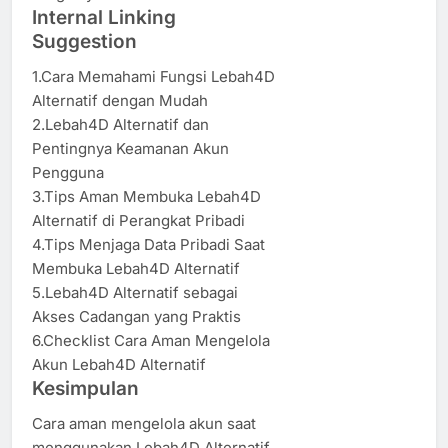
Internal Linking
Suggestion
1.Cara Memahami Fungsi Lebah4D
Alternatif dengan Mudah
2.Lebah4D Alternatif dan
Pentingnya Keamanan Akun
Pengguna
3.Tips Aman Membuka Lebah4D
Alternatif di Perangkat Pribadi
4.Tips Menjaga Data Pribadi Saat
Membuka Lebah4D Alternatif
5.Lebah4D Alternatif sebagai
Akses Cadangan yang Praktis
6.Checklist Cara Aman Mengelola
Akun Lebah4D Alternatif
Kesimpulan
Cara aman mengelola akun saat
menggunakan Lebah4D Alternatif