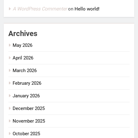
A WordPress Commenter
on
Hello world!
Archives
May 2026
April 2026
March 2026
February 2026
January 2026
December 2025
November 2025
October 2025