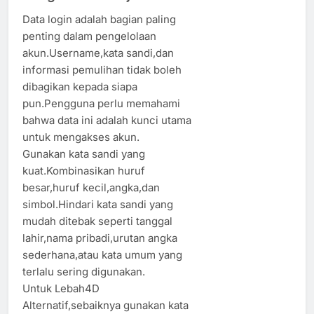
Data login adalah bagian paling
penting dalam pengelolaan
akun.Username,kata sandi,dan
informasi pemulihan tidak boleh
dibagikan kepada siapa
pun.Pengguna perlu memahami
bahwa data ini adalah kunci utama
untuk mengakses akun.
Gunakan kata sandi yang
kuat.Kombinasikan huruf
besar,huruf kecil,angka,dan
simbol.Hindari kata sandi yang
mudah ditebak seperti tanggal
lahir,nama pribadi,urutan angka
sederhana,atau kata umum yang
terlalu sering digunakan.
Untuk Lebah4D
Alternatif,sebaiknya gunakan kata