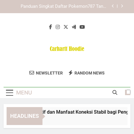
Skip
Cara Memahami Alur Akses Kaya787 Link
to
Alternatif secara Aman dan Terarah
content
Cara Menggunakan LAE138 Link Alternatif dengan
Langkah Mudah Dipahami
Edwinslot Alternatif dan Manfaat Koneksi Stabil
bagi Pengguna dalam Akses Digital Harian
Panduan Singkat Daftar Pokemon787 Tanpa
Kebingungan
Cara Memahami Alur Akses Kaya787 Link
Alternatif secara Aman dan Terarah
Carhartt Hoodie
Dapatkan Koleksi Hoodie Berkualitas Dari
Cara Menggunakan LAE138 Link Alternatif dengan
NEWSLETTER
RANDOM NEWS
Langkah Mudah Dipahami
Carhartt Hoodie.
MENU
winslot Alternatif dan Manfaat Koneksi Stabil bagi Pengguna 
HEADLINES
onths Ago