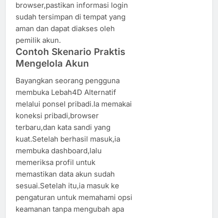
browser,pastikan informasi login
sudah tersimpan di tempat yang
aman dan dapat diakses oleh
pemilik akun.
Contoh Skenario Praktis
Mengelola Akun
Bayangkan seorang pengguna
membuka Lebah4D Alternatif
melalui ponsel pribadi.Ia memakai
koneksi pribadi,browser
terbaru,dan kata sandi yang
kuat.Setelah berhasil masuk,ia
membuka dashboard,lalu
memeriksa profil untuk
memastikan data akun sudah
sesuai.Setelah itu,ia masuk ke
pengaturan untuk memahami opsi
keamanan tanpa mengubah apa