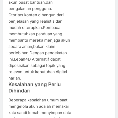
akun,pusat bantuan,dan
pengalaman pengguna.
Otoritas konten dibangun dari
penjelasan yang realistis dan
mudah diterapkan.Pembaca
membutuhkan panduan yang
membantu mereka menjaga akun
secara aman,bukan klaim
berlebihan.Dengan pendekatan
ini,Lebah4D Alternatif dapat
diposisikan sebagai topik yang
relevan untuk kebutuhan digital
harian.
Kesalahan yang Perlu
Dihindari
Beberapa kesalahan umum saat
mengelola akun adalah memakai
kata sandi lemah,menyimpan data