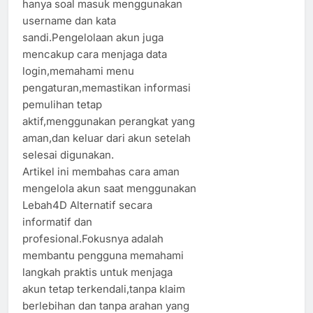
hanya soal masuk menggunakan
username dan kata
sandi.Pengelolaan akun juga
mencakup cara menjaga data
login,memahami menu
pengaturan,memastikan informasi
pemulihan tetap
aktif,menggunakan perangkat yang
aman,dan keluar dari akun setelah
selesai digunakan.
Artikel ini membahas cara aman
mengelola akun saat menggunakan
Lebah4D Alternatif secara
informatif dan
profesional.Fokusnya adalah
membantu pengguna memahami
langkah praktis untuk menjaga
akun tetap terkendali,tanpa klaim
berlebihan dan tanpa arahan yang