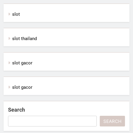
slot
slot thailand
slot gacor
slot gacor
Search
SEARCH