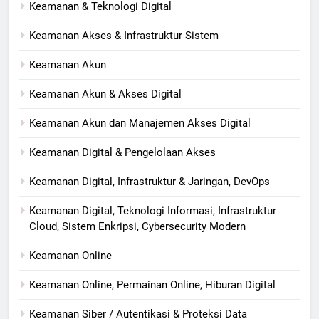
Keamanan & Teknologi Digital
Keamanan Akses & Infrastruktur Sistem
Keamanan Akun
Keamanan Akun & Akses Digital
Keamanan Akun dan Manajemen Akses Digital
Keamanan Digital & Pengelolaan Akses
Keamanan Digital, Infrastruktur & Jaringan, DevOps
Keamanan Digital, Teknologi Informasi, Infrastruktur
Cloud, Sistem Enkripsi, Cybersecurity Modern
Keamanan Online
Keamanan Online, Permainan Online, Hiburan Digital
Keamanan Siber / Autentikasi & Proteksi Data