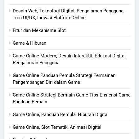
Desain Web, Teknologi Digital, Pengalaman Pengguna,
Tren UI/UX, Inovasi Platform Online
Fitur dan Mekanisme Slot
Game & Hiburan
Game Online Modern, Desain Interaktif, Edukasi Digital,
Pengalaman Pengguna
Game Online Panduan Pemula Strategi Permainan
Pengembangan Diri dalam Game
Game Online Strategi Bermain Game Tips Efisiensi Game
Panduan Pemain
Game Online, Panduan Pemula, Hiburan Digital
Game Online, Slot Tematik, Animasi Digital