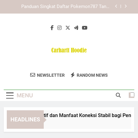
Skip
Cara Memahami Alur Akses Kaya787 Link
to
Alternatif secara Aman dan Terarah
content
Cara Menggunakan LAE138 Link Alternatif dengan
Langkah Mudah Dipahami
Edwinslot Alternatif dan Manfaat Koneksi Stabil
bagi Pengguna dalam Akses Digital Harian
Panduan Singkat Daftar Pokemon787 Tanpa
Kebingungan
Cara Memahami Alur Akses Kaya787 Link
Alternatif secara Aman dan Terarah
Carhartt Hoodie
Dapatkan Koleksi Hoodie Berkualitas Dari
Cara Menggunakan LAE138 Link Alternatif dengan
NEWSLETTER
RANDOM NEWS
Langkah Mudah Dipahami
Carhartt Hoodie.
MENU
dwinslot Alternatif dan Manfaat Koneksi Stabil bagi Pengguna
HEADLINES
 Months Ago