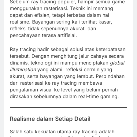
Sebelum ray tracing populer, hampir semua game
menggunakan rasterisasi. Teknik ini memang
cepat dan efisien, tetapi terbatas dalam hal
realisme. Bayangan sering kali terlihat kasar,
refleksi tidak sepenuhnya akurat, dan
pencahayaan terasa artifisial.
Ray tracing hadir sebagai solusi atas keterbatasan
tersebut. Dengan menghitung jalur cahaya secara
dinamis, teknologi ini mampu menciptakan
global
illumination
yang alami, refleksi cermin yang
akurat, serta bayangan yang lembut. Perpindahan
dari rasterisasi ke ray tracing membawa
pengalaman visual ke level yang belum pernah
dirasakan sebelumnya dalam real-time gaming.
Realisme dalam Setiap Detail
Salah satu kekuatan utama ray tracing adalah