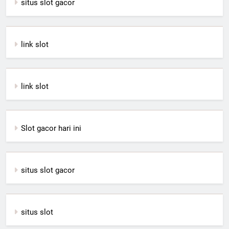
situs slot gacor
link slot
link slot
Slot gacor hari ini
situs slot gacor
situs slot