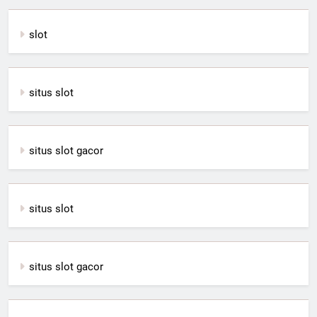
slot
situs slot
situs slot gacor
situs slot
situs slot gacor