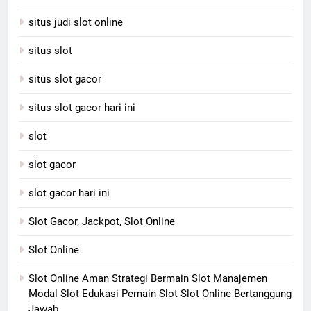
situs judi slot online
situs slot
situs slot gacor
situs slot gacor hari ini
slot
slot gacor
slot gacor hari ini
Slot Gacor, Jackpot, Slot Online
Slot Online
Slot Online Aman Strategi Bermain Slot Manajemen
Modal Slot Edukasi Pemain Slot Slot Online Bertanggung
Jawab