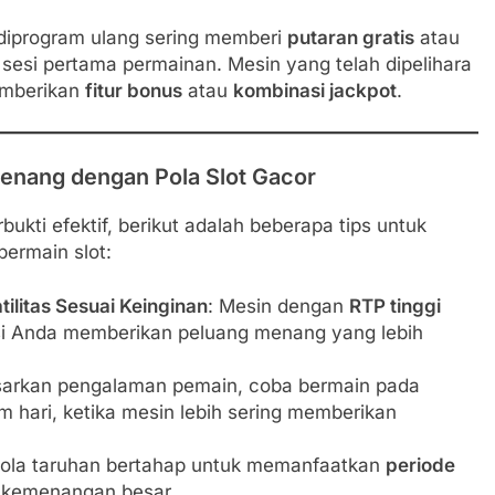
 diprogram ulang sering memberi
putaran gratis
atau
 sesi pertama permainan. Mesin yang telah dipelihara
memberikan
fitur bonus
atau
kombinasi jackpot
.
enang dengan Pola Slot Gacor
bukti efektif, berikut adalah beberapa tips untuk
ermain slot:
tilitas Sesuai Keinginan
: Mesin dengan
RTP tinggi
nsi Anda memberikan peluang menang yang lebih
sarkan pengalaman pemain, coba bermain pada
am hari, ketika mesin lebih sering memberikan
pola taruhan bertahap untuk memanfaatkan
periode
 kemenangan besar.