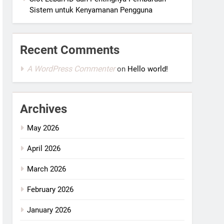
Sistem untuk Kenyamanan Pengguna
Recent Comments
A WordPress Commenter
on
Hello world!
Archives
May 2026
April 2026
March 2026
February 2026
January 2026