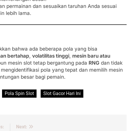
an permainan dan sesuaikan taruhan Anda sesuai
n lebih lama.
kan bahwa ada beberapa pola yang bisa
han bertahap
,
volatilitas tinggi
,
mesin baru atau
pun mesin slot tetap bergantung pada
RNG
dan tidak
mengidentifikasi pola yang tepat dan memilih mesin
untungan besar bagi pemain.
Pola Spin Slot
Slot Gacor Hari Ini
s:
Next: