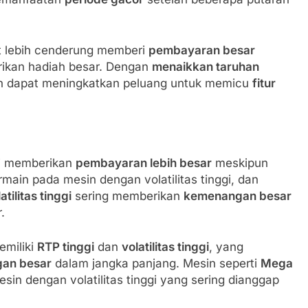
t lebih cenderung memberi
pembayaran besar
rikan hadiah besar. Dengan
menaikkan taruhan
in dapat meningkatkan peluang untuk memicu
fitur
li memberikan
pembayaran lebih besar
meskipun
main pada mesin dengan volatilitas tinggi, dan
tilitas tinggi
sering memberikan
kemenangan besar
.
emiliki
RTP tinggi
dan
volatilitas tinggi
, yang
an besar
dalam jangka panjang. Mesin seperti
Mega
in dengan volatilitas tinggi yang sering dianggap