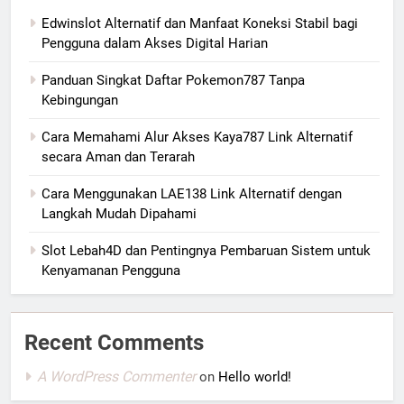
Edwinslot Alternatif dan Manfaat Koneksi Stabil bagi
Pengguna dalam Akses Digital Harian
Panduan Singkat Daftar Pokemon787 Tanpa
Kebingungan
Cara Memahami Alur Akses Kaya787 Link Alternatif
secara Aman dan Terarah
Cara Menggunakan LAE138 Link Alternatif dengan
Langkah Mudah Dipahami
Slot Lebah4D dan Pentingnya Pembaruan Sistem untuk
Kenyamanan Pengguna
Recent Comments
A WordPress Commenter
on
Hello world!