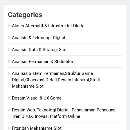
Categories
Akses Alternatif & Infrastruktur Digital
Analisis & Teknologi Digital
Analisis Data & Strategi Slot
Analisis Permainan & Statistika
Analisis Sistem Permainan,Struktur Game
Digital,Observasi Detail,Desain Interaksi,Studi
Mekanisme Slot
Desain Visual & UX Game
Desain Web, Teknologi Digital, Pengalaman Pengguna,
Tren UI/UX, Inovasi Platform Online
Fitur dan Mekanisme Slot