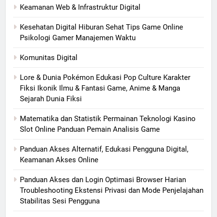
Keamanan Web & Infrastruktur Digital
Kesehatan Digital Hiburan Sehat Tips Game Online
Psikologi Gamer Manajemen Waktu
Komunitas Digital
Lore & Dunia Pokémon Edukasi Pop Culture Karakter
Fiksi Ikonik Ilmu & Fantasi Game, Anime & Manga
Sejarah Dunia Fiksi
Matematika dan Statistik Permainan Teknologi Kasino
Slot Online Panduan Pemain Analisis Game
Panduan Akses Alternatif, Edukasi Pengguna Digital,
Keamanan Akses Online
Panduan Akses dan Login Optimasi Browser Harian
Troubleshooting Ekstensi Privasi dan Mode Penjelajahan
Stabilitas Sesi Pengguna