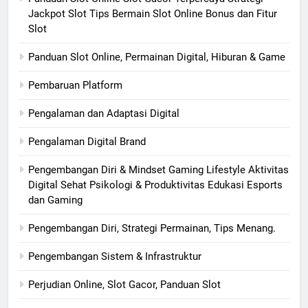
Jackpot Slot Tips Bermain Slot Online Bonus dan Fitur
Slot
Panduan Slot Online, Permainan Digital, Hiburan & Game
Pembaruan Platform
Pengalaman dan Adaptasi Digital
Pengalaman Digital Brand
Pengembangan Diri & Mindset Gaming Lifestyle Aktivitas
Digital Sehat Psikologi & Produktivitas Edukasi Esports
dan Gaming
Pengembangan Diri, Strategi Permainan, Tips Menang.
Pengembangan Sistem & Infrastruktur
Perjudian Online, Slot Gacor, Panduan Slot