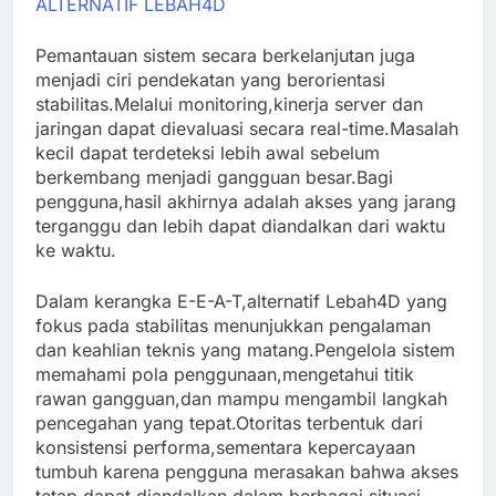
ALTERNATIF LEBAH4D
Pemantauan sistem secara berkelanjutan juga
menjadi ciri pendekatan yang berorientasi
stabilitas.Melalui monitoring,kinerja server dan
jaringan dapat dievaluasi secara real-time.Masalah
kecil dapat terdeteksi lebih awal sebelum
berkembang menjadi gangguan besar.Bagi
pengguna,hasil akhirnya adalah akses yang jarang
terganggu dan lebih dapat diandalkan dari waktu
ke waktu.
Dalam kerangka E-E-A-T,alternatif Lebah4D yang
fokus pada stabilitas menunjukkan pengalaman
dan keahlian teknis yang matang.Pengelola sistem
memahami pola penggunaan,mengetahui titik
rawan gangguan,dan mampu mengambil langkah
pencegahan yang tepat.Otoritas terbentuk dari
konsistensi performa,sementara kepercayaan
tumbuh karena pengguna merasakan bahwa akses