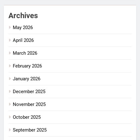
Archives
May 2026
April 2026
March 2026
February 2026
January 2026
December 2025
November 2025
October 2025
September 2025