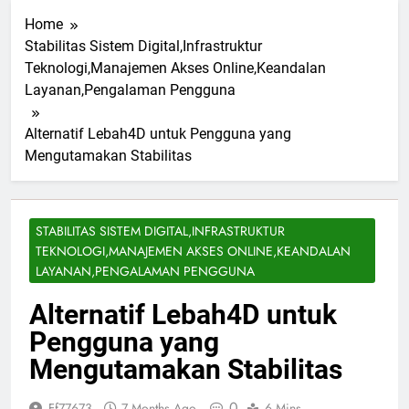
Home
Stabilitas Sistem Digital,Infrastruktur
Teknologi,Manajemen Akses Online,Keandalan
Layanan,Pengalaman Pengguna
Alternatif Lebah4D untuk Pengguna yang
Mengutamakan Stabilitas
STABILITAS SISTEM DIGITAL,INFRASTRUKTUR
TEKNOLOGI,MANAJEMEN AKSES ONLINE,KEANDALAN
LAYANAN,PENGALAMAN PENGGUNA
Alternatif Lebah4D untuk
Pengguna yang
Mengutamakan Stabilitas
0
Ff77673
7 Months Ago
6 Mins