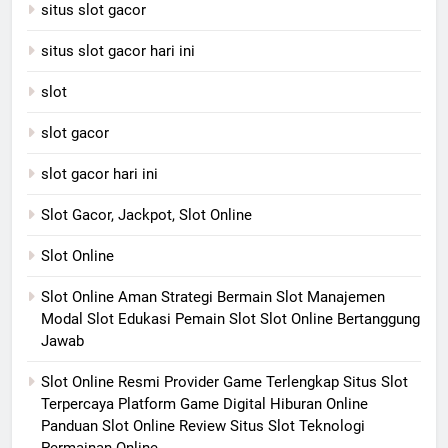
situs slot gacor
situs slot gacor hari ini
slot
slot gacor
slot gacor hari ini
Slot Gacor, Jackpot, Slot Online
Slot Online
Slot Online Aman Strategi Bermain Slot Manajemen
Modal Slot Edukasi Pemain Slot Slot Online Bertanggung
Jawab
Slot Online Resmi Provider Game Terlengkap Situs Slot
Terpercaya Platform Game Digital Hiburan Online
Panduan Slot Online Review Situs Slot Teknologi