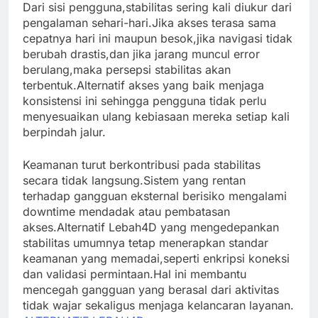
Dari sisi pengguna,stabilitas sering kali diukur dari
pengalaman sehari-hari.Jika akses terasa sama
cepatnya hari ini maupun besok,jika navigasi tidak
berubah drastis,dan jika jarang muncul error
berulang,maka persepsi stabilitas akan
terbentuk.Alternatif akses yang baik menjaga
konsistensi ini sehingga pengguna tidak perlu
menyesuaikan ulang kebiasaan mereka setiap kali
berpindah jalur.
Keamanan turut berkontribusi pada stabilitas
secara tidak langsung.Sistem yang rentan
terhadap gangguan eksternal berisiko mengalami
downtime mendadak atau pembatasan
akses.Alternatif Lebah4D yang mengedepankan
stabilitas umumnya tetap menerapkan standar
keamanan yang memadai,seperti enkripsi koneksi
dan validasi permintaan.Hal ini membantu
mencegah gangguan yang berasal dari aktivitas
tidak wajar sekaligus menjaga kelancaran layanan.