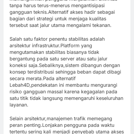
tanpa harus terus-menerus mengantisipasi
gangguan teknis.Alternatif akses hadir sebagai
bagian dari strategi untuk menjaga kualitas
tersebut saat jalur utama mengalami tekanan.
Salah satu faktor penentu stabilitas adalah
arsitektur infrastruktur.Platform yang
mengutamakan stabilitas biasanya tidak
bergantung pada satu server atau satu jalur
koneksi saja.Sebaliknya,sistem dibangun dengan
konsep terdistribusi sehingga beban dapat dibagi
secara merata.Pada alternatif
Lebah4D,pendekatan ini membantu mengurangi
risiko gangguan massal karena kegagalan pada
satu titik tidak langsung memengaruhi keseluruhan
layanan.
Selain arsitektur,manajemen trafik memegang
peran penting.Lonjakan pengguna pada waktu
tertentu sering kali menjadi penyebab utama akses