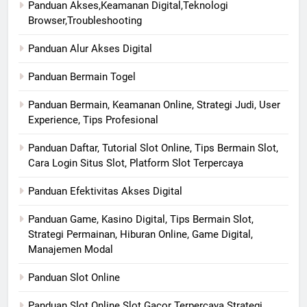
Panduan Akses,Keamanan Digital,Teknologi
Browser,Troubleshooting
Panduan Alur Akses Digital
Panduan Bermain Togel
Panduan Bermain, Keamanan Online, Strategi Judi, User
Experience, Tips Profesional
Panduan Daftar, Tutorial Slot Online, Tips Bermain Slot,
Cara Login Situs Slot, Platform Slot Terpercaya
Panduan Efektivitas Akses Digital
Panduan Game, Kasino Digital, Tips Bermain Slot,
Strategi Permainan, Hiburan Online, Game Digital,
Manajemen Modal
Panduan Slot Online
Panduan Slot Online Slot Gacor Terpercaya Strategi