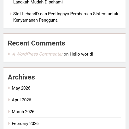
Langkah Mudah Dipahami
Slot Lebah4D dan Pentingnya Pembaruan Sistem untuk
Kenyamanan Pengguna
Recent Comments
A WordPress Commenter
on
Hello world!
Archives
May 2026
April 2026
March 2026
February 2026