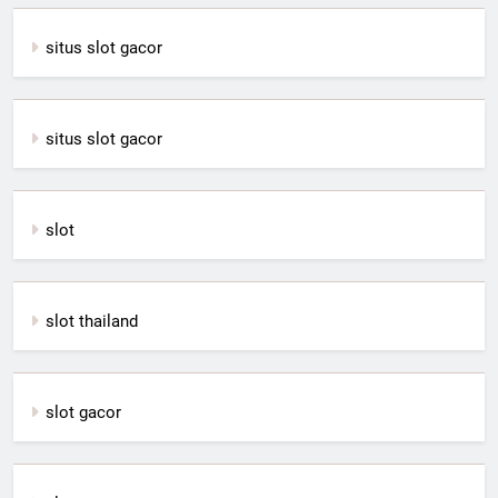
situs slot gacor
situs slot gacor
slot
slot thailand
slot gacor