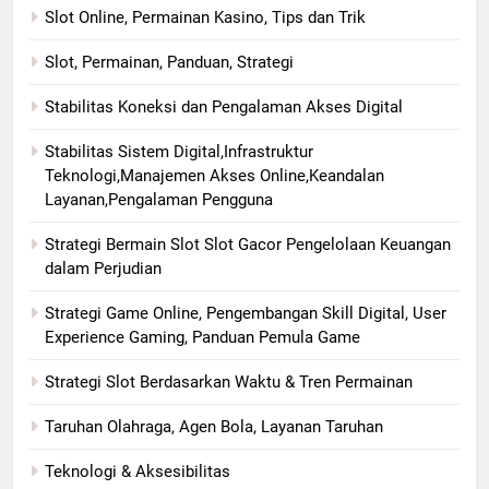
Slot Online, Permainan Kasino, Tips dan Trik
Slot, Permainan, Panduan, Strategi
Stabilitas Koneksi dan Pengalaman Akses Digital
Stabilitas Sistem Digital,Infrastruktur
Teknologi,Manajemen Akses Online,Keandalan
Layanan,Pengalaman Pengguna
Strategi Bermain Slot Slot Gacor Pengelolaan Keuangan
dalam Perjudian
Strategi Game Online, Pengembangan Skill Digital, User
Experience Gaming, Panduan Pemula Game
Strategi Slot Berdasarkan Waktu & Tren Permainan
Taruhan Olahraga, Agen Bola, Layanan Taruhan
Teknologi & Aksesibilitas