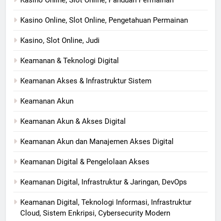
Kasino Online, Slot Online, Panduan Permainan
Kasino Online, Slot Online, Pengetahuan Permainan
Kasino, Slot Online, Judi
Keamanan & Teknologi Digital
Keamanan Akses & Infrastruktur Sistem
Keamanan Akun
Keamanan Akun & Akses Digital
Keamanan Akun dan Manajemen Akses Digital
Keamanan Digital & Pengelolaan Akses
Keamanan Digital, Infrastruktur & Jaringan, DevOps
Keamanan Digital, Teknologi Informasi, Infrastruktur
Cloud, Sistem Enkripsi, Cybersecurity Modern