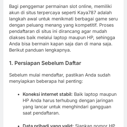
Bagi penggemar permainan slot online, memiliki
akun di situs terpercaya seperti Kaya787 adalah
langkah awal untuk menikmati berbagai game seru
dengan peluang menang yang kompetitif. Proses
pendaftaran di situs ini dirancang agar mudah
diakses baik melalui laptop maupun HP, sehingga
Anda bisa bermain kapan saja dan di mana saja.
Berikut panduan lengkapnya.
1. Persiapan Sebelum Daftar
Sebelum mulai mendaftar, pastikan Anda sudah
menyiapkan beberapa hal penting:
Koneksi internet stabil:
Baik laptop maupun
HP Anda harus terhubung dengan jaringan
yang lancar untuk menghindari gangguan
saat pendaftaran.
Data pribadi yang valid:
Siapkan nomor HP