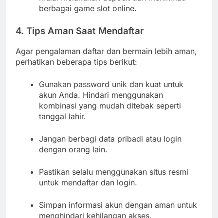
berbagai game slot online.
4. Tips Aman Saat Mendaftar
Agar pengalaman daftar dan bermain lebih aman,
perhatikan beberapa tips berikut:
Gunakan password unik dan kuat untuk
akun Anda. Hindari menggunakan
kombinasi yang mudah ditebak seperti
tanggal lahir.
Jangan berbagi data pribadi atau login
dengan orang lain.
Pastikan selalu menggunakan situs resmi
untuk mendaftar dan login.
Simpan informasi akun dengan aman untuk
menghindari kehilangan akses.