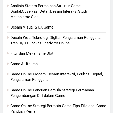
Analisis Sistem Permainan,Struktur Game
Digital,Observasi Detail,Desain Interaksi,Studi
Mekanisme Slot
Desain Visual & UX Game
Desain Web, Teknologi Digital, Pengalaman Pengguna,
Tren UI/UX, Inovasi Platform Online
Fitur dan Mekanisme Slot
Game & Hiburan
Game Online Modern, Desain Interaktif, Edukasi Digital,
Pengalaman Pengguna
Game Online Panduan Pemula Strategi Permainan
Pengembangan Diri dalam Game
Game Online Strategi Bermain Game Tips Efisiensi Game
Panduan Pemain