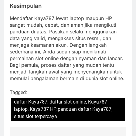
Kesimpulan
Mendaftar Kaya787 lewat laptop maupun HP
sangat mudah, cepat, dan aman jika mengikuti
panduan di atas. Pastikan selalu menggunakan
data yang valid, mengakses situs resmi, dan
menjaga keamanan akun. Dengan langkah
sederhana ini, Anda sudah siap menikmati
permainan slot online dengan nyaman dan lancar.
Bagi pemula, proses daftar yang mudah tentu
menjadi langkah awal yang menyenangkan untuk
memulai pengalaman bermain di dunia slot online.
Tagged:
daftar Kaya787, daftar slot online, Kaya787
laptop, Kaya787 HP, panduan daftar Kaya787,
situs slot terpercaya