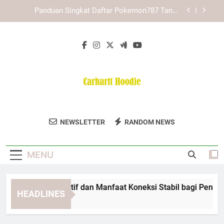
Skip
Cara Memahami Alur Akses Kaya787 Link
to
Alternatif secara Aman dan Terarah
content
Cara Menggunakan LAE138 Link Alternatif dengan
Langkah Mudah Dipahami
Edwinslot Alternatif dan Manfaat Koneksi Stabil
bagi Pengguna dalam Akses Digital Harian
Panduan Singkat Daftar Pokemon787 Tanpa
Kebingungan
Cara Memahami Alur Akses Kaya787 Link
Alternatif secara Aman dan Terarah
Carhartt Hoodie
Dapatkan Koleksi Hoodie Berkualitas Dari
Cara Menggunakan LAE138 Link Alternatif dengan
NEWSLETTER
RANDOM NEWS
Langkah Mudah Dipahami
Carhartt Hoodie.
MENU
dwinslot Alternatif dan Manfaat Koneksi Stabil bagi Pengguna
HEADLINES
 Months Ago