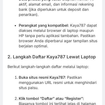
aktif, alamat email, dan informasi rekening
bank (jika diperlukan untuk deposit dan
penarikan).
Perangkat yang kompatibel:
Kaya787 dapat
diakses melalui browser di laptop maupun
HP tanpa perlu aplikasi tambahan. Pastikan
browser Anda diperbarui agar tampilan situs
berjalan optimal.
2. Langkah Daftar Kaya787 Lewat Laptop
Berikut langkah-langkah daftar melalui laptop:
Buka situs resmi Kaya787:
Pastikan
menggunakan URL resmi untuk menghindari
situs palsu.
Klik tombol “Daftar” atau “Register”:
Biasanya tombol ini terlihat jelas di halaman