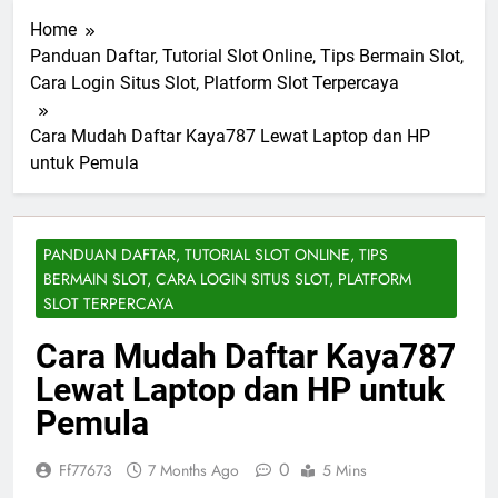
Home
Panduan Daftar, Tutorial Slot Online, Tips Bermain Slot,
Cara Login Situs Slot, Platform Slot Terpercaya
Cara Mudah Daftar Kaya787 Lewat Laptop dan HP
untuk Pemula
PANDUAN DAFTAR, TUTORIAL SLOT ONLINE, TIPS
BERMAIN SLOT, CARA LOGIN SITUS SLOT, PLATFORM
SLOT TERPERCAYA
Cara Mudah Daftar Kaya787
Lewat Laptop dan HP untuk
Pemula
0
Ff77673
7 Months Ago
5 Mins