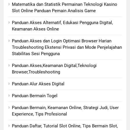
Matematika dan Statistik Permainan Teknologi Kasino
Slot Online Panduan Pemain Analisis Game
Panduan Akses Alternatif, Edukasi Pengguna Digital,
Keamanan Akses Online
Panduan Akses dan Login Optimasi Browser Harian
Troubleshooting Ekstensi Privasi dan Mode Penjelajahan
Stabilitas Sesi Pengguna
Panduan Akses,Keamanan Digital,Teknologi
Browser,Troubleshooting
Panduan Alur Akses Digital
Panduan Bermain Togel
Panduan Bermain, Keamanan Online, Strategi Judi, User
Experience, Tips Profesional
Panduan Daftar, Tutorial Slot Online, Tips Bermain Slot,