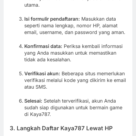
utama.
Isi formulir pendaftaran:
Masukkan data
seperti nama lengkap, nomor HP, alamat
email, username, dan password yang aman.
Konfirmasi data:
Periksa kembali informasi
yang Anda masukkan untuk memastikan
tidak ada kesalahan.
Verifikasi akun:
Beberapa situs memerlukan
verifikasi melalui kode yang dikirim ke email
atau SMS.
Selesai:
Setelah terverifikasi, akun Anda
sudah siap digunakan untuk bermain game
di Kaya787.
3. Langkah Daftar Kaya787 Lewat HP