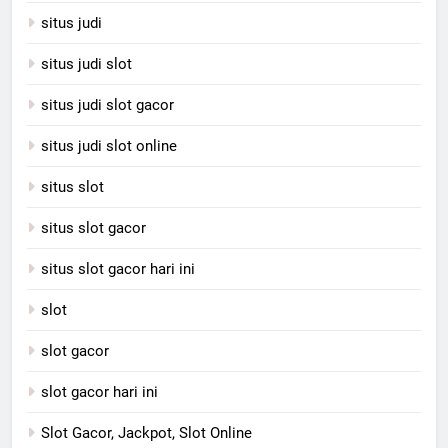
situs judi
situs judi slot
situs judi slot gacor
situs judi slot online
situs slot
situs slot gacor
situs slot gacor hari ini
slot
slot gacor
slot gacor hari ini
Slot Gacor, Jackpot, Slot Online