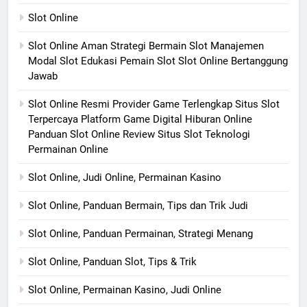
Slot Online
Slot Online Aman Strategi Bermain Slot Manajemen
Modal Slot Edukasi Pemain Slot Slot Online Bertanggung
Jawab
Slot Online Resmi Provider Game Terlengkap Situs Slot
Terpercaya Platform Game Digital Hiburan Online
Panduan Slot Online Review Situs Slot Teknologi
Permainan Online
Slot Online, Judi Online, Permainan Kasino
Slot Online, Panduan Bermain, Tips dan Trik Judi
Slot Online, Panduan Permainan, Strategi Menang
Slot Online, Panduan Slot, Tips & Trik
Slot Online, Permainan Kasino, Judi Online