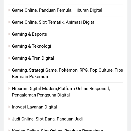
Game Online, Panduan Pemula, Hiburan Digital
Game Online, Slot Tematik, Animasi Digital
Gaming & Esports
Gaming & Teknologi
Gaming & Tren Digital
Gaming, Strategi Game, Pokémon, RPG, Pop Culture, Tips
Bermain Pokémon
Hiburan Digital Modern,Platform Online Responsif,
Pengalaman Pengguna Digital
Inovasi Layanan Digital
Judi Online, Slot Dana, Panduan Judi