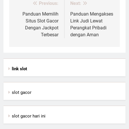
Previous:
Next:
Post
navigation
Panduan Memilih
Panduan Mengakses
Situs Slot Gacor
Link Judi Lewat
Dengan Jackpot
Perangkat Pribadi
Terbesar
dengan Aman
link slot
slot gacor
slot gacor hari ini