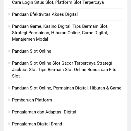
Cara Login Situs Slot, Platform Slot Terpercaya
Panduan Efektivitas Akses Digital
Panduan Game, Kasino Digital, Tips Bermain Slot,
Strategi Permainan, Hiburan Online, Game Digital,
Manajemen Modal
Panduan Slot Online
Panduan Slot Online Slot Gacor Terpercaya Strategi
Jackpot Slot Tips Bermain Slot Online Bonus dan Fitur
Slot
Panduan Slot Online, Permainan Digital, Hiburan & Game
Pembaruan Platform
Pengalaman dan Adaptasi Digital
Pengalaman Digital Brand