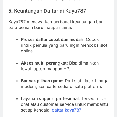
5. Keuntungan Daftar di Kaya787
Kaya787 menawarkan berbagai keuntungan bagi
para pemain baru maupun lama:
Proses daftar cepat dan mudah:
Cocok
untuk pemula yang baru ingin mencoba slot
online.
Akses multi-perangkat:
Bisa dimainkan
lewat laptop maupun HP.
Banyak pilihan game:
Dari slot klasik hingga
modern, semua tersedia di satu platform.
Layanan support profesional:
Tersedia live
chat atau customer service untuk membantu
setiap kendala.
daftar kaya787