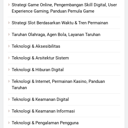
Strategi Game Online, Pengembangan Skill Digital, User
Experience Gaming, Panduan Pemula Game
Strategi Slot Berdasarkan Waktu & Tren Permainan
Taruhan Olahraga, Agen Bola, Layanan Taruhan
Teknologi & Aksesibilitas
Teknologi & Arsitektur Sistem
Teknologi & Hiburan Digital
Teknologi & Internet, Permainan Kasino, Panduan
Taruhan
Teknologi & Keamanan Digital
Teknologi & Keamanan Informasi
Teknologi & Pengalaman Pengguna