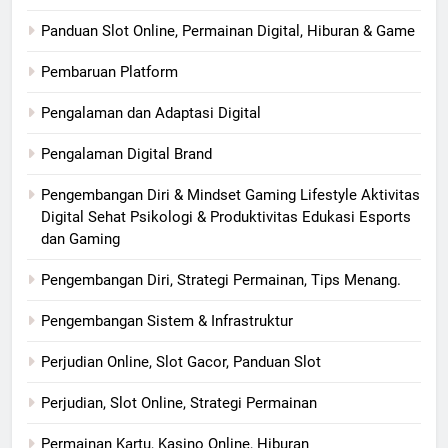
Panduan Slot Online, Permainan Digital, Hiburan & Game
Pembaruan Platform
Pengalaman dan Adaptasi Digital
Pengalaman Digital Brand
Pengembangan Diri & Mindset Gaming Lifestyle Aktivitas
Digital Sehat Psikologi & Produktivitas Edukasi Esports
dan Gaming
Pengembangan Diri, Strategi Permainan, Tips Menang.
Pengembangan Sistem & Infrastruktur
Perjudian Online, Slot Gacor, Panduan Slot
Perjudian, Slot Online, Strategi Permainan
Permainan Kartu, Kasino Online, Hiburan