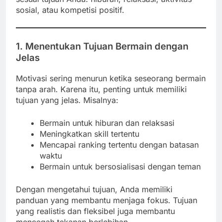
sosial, atau kompetisi positif.
1. Menentukan Tujuan Bermain dengan
Jelas
Motivasi sering menurun ketika seseorang bermain
tanpa arah. Karena itu, penting untuk memiliki
tujuan yang jelas. Misalnya:
Bermain untuk hiburan dan relaksasi
Meningkatkan skill tertentu
Mencapai ranking tertentu dengan batasan
waktu
Bermain untuk bersosialisasi dengan teman
Dengan mengetahui tujuan, Anda memiliki
panduan yang membantu menjaga fokus. Tujuan
yang realistis dan fleksibel juga membantu
mencegah tekanan berlebihan.