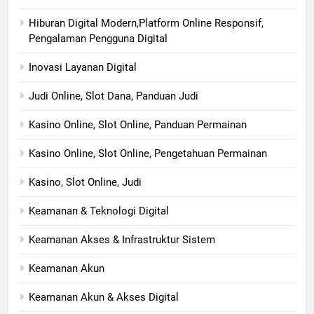
Hiburan Digital Modern,Platform Online Responsif,
Pengalaman Pengguna Digital
Inovasi Layanan Digital
Judi Online, Slot Dana, Panduan Judi
Kasino Online, Slot Online, Panduan Permainan
Kasino Online, Slot Online, Pengetahuan Permainan
Kasino, Slot Online, Judi
Keamanan & Teknologi Digital
Keamanan Akses & Infrastruktur Sistem
Keamanan Akun
Keamanan Akun & Akses Digital