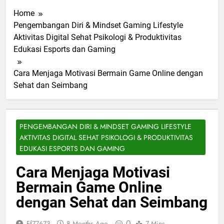
Home
Pengembangan Diri & Mindset Gaming Lifestyle
Aktivitas Digital Sehat Psikologi & Produktivitas
Edukasi Esports dan Gaming
Cara Menjaga Motivasi Bermain Game Online dengan
Sehat dan Seimbang
PENGEMBANGAN DIRI & MINDSET GAMING LIFESTYLE
AKTIVITAS DIGITAL SEHAT PSIKOLOGI & PRODUKTIVITAS
EDUKASI ESPORTS DAN GAMING
Cara Menjaga Motivasi
Bermain Game Online
dengan Sehat dan Seimbang
0
Ff77673
8 Months Ago
7 Mins