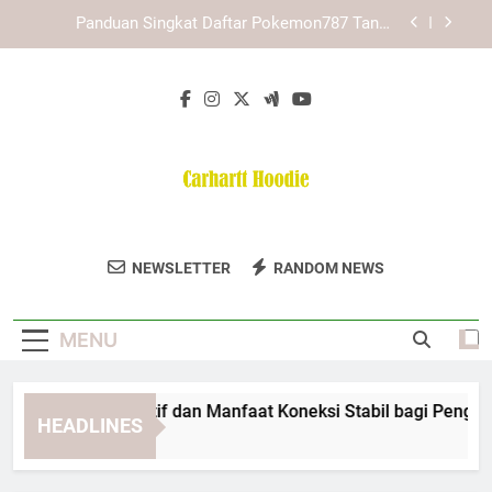
Skip
Cara Memahami Alur Akses Kaya787 Link
to
Alternatif secara Aman dan Terarah
content
Cara Menggunakan LAE138 Link Alternatif dengan
Langkah Mudah Dipahami
Edwinslot Alternatif dan Manfaat Koneksi Stabil
bagi Pengguna dalam Akses Digital Harian
Panduan Singkat Daftar Pokemon787 Tanpa
Kebingungan
Cara Memahami Alur Akses Kaya787 Link
Alternatif secara Aman dan Terarah
Carhartt Hoodie
Dapatkan Koleksi Hoodie Berkualitas Dari
Cara Menggunakan LAE138 Link Alternatif dengan
NEWSLETTER
RANDOM NEWS
Langkah Mudah Dipahami
Carhartt Hoodie.
MENU
winslot Alternatif dan Manfaat Koneksi Stabil bagi Pengguna 
HEADLINES
Months Ago