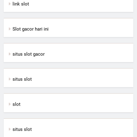
link slot
Slot gacor hari ini
situs slot gacor
situs slot
slot
situs slot