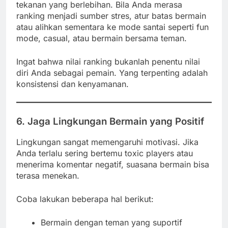
tekanan yang berlebihan. Bila Anda merasa
ranking menjadi sumber stres, atur batas bermain
atau alihkan sementara ke mode santai seperti fun
mode, casual, atau bermain bersama teman.
Ingat bahwa nilai ranking bukanlah penentu nilai
diri Anda sebagai pemain. Yang terpenting adalah
konsistensi dan kenyamanan.
6. Jaga Lingkungan Bermain yang Positif
Lingkungan sangat memengaruhi motivasi. Jika
Anda terlalu sering bertemu toxic players atau
menerima komentar negatif, suasana bermain bisa
terasa menekan.
Coba lakukan beberapa hal berikut:
Bermain dengan teman yang suportif