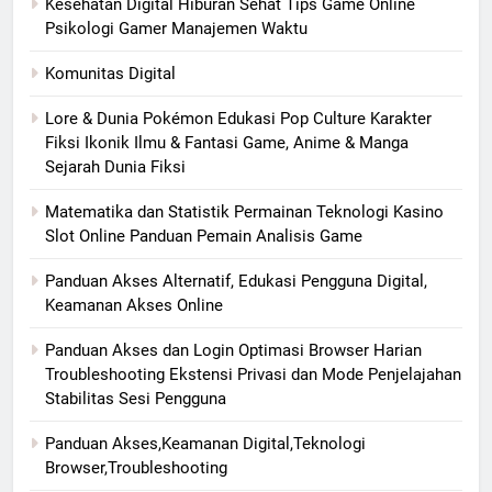
Kesehatan Digital Hiburan Sehat Tips Game Online
Psikologi Gamer Manajemen Waktu
Komunitas Digital
Lore & Dunia Pokémon Edukasi Pop Culture Karakter
Fiksi Ikonik Ilmu & Fantasi Game, Anime & Manga
Sejarah Dunia Fiksi
Matematika dan Statistik Permainan Teknologi Kasino
Slot Online Panduan Pemain Analisis Game
Panduan Akses Alternatif, Edukasi Pengguna Digital,
Keamanan Akses Online
Panduan Akses dan Login Optimasi Browser Harian
Troubleshooting Ekstensi Privasi dan Mode Penjelajahan
Stabilitas Sesi Pengguna
Panduan Akses,Keamanan Digital,Teknologi
Browser,Troubleshooting