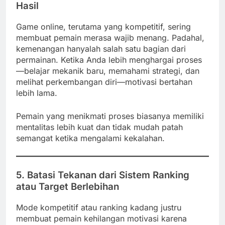
Hasil
Game online, terutama yang kompetitif, sering
membuat pemain merasa wajib menang. Padahal,
kemenangan hanyalah salah satu bagian dari
permainan. Ketika Anda lebih menghargai proses
—belajar mekanik baru, memahami strategi, dan
melihat perkembangan diri—motivasi bertahan
lebih lama.
Pemain yang menikmati proses biasanya memiliki
mentalitas lebih kuat dan tidak mudah patah
semangat ketika mengalami kekalahan.
5. Batasi Tekanan dari Sistem Ranking
atau Target Berlebihan
Mode kompetitif atau ranking kadang justru
membuat pemain kehilangan motivasi karena