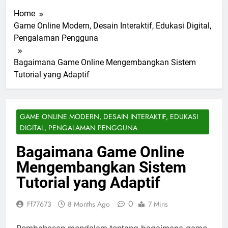
Home
Game Online Modern, Desain Interaktif, Edukasi Digital,
Pengalaman Pengguna
Bagaimana Game Online Mengembangkan Sistem
Tutorial yang Adaptif
GAME ONLINE MODERN, DESAIN INTERAKTIF, EDUKASI
DIGITAL, PENGALAMAN PENGGUNA
Bagaimana Game Online
Mengembangkan Sistem
Tutorial yang Adaptif
0
Ff77673
8 Months Ago
7 Mins