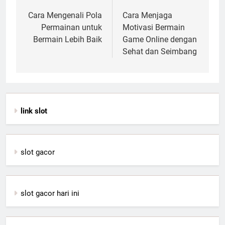
navigation
Cara Mengenali Pola
Cara Menjaga
Permainan untuk
Motivasi Bermain
Bermain Lebih Baik
Game Online dengan
Sehat dan Seimbang
link slot
slot gacor
slot gacor hari ini