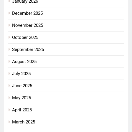
January 2026
December 2025
November 2025
October 2025
September 2025
August 2025
July 2025
June 2025
May 2025
April 2025
March 2025