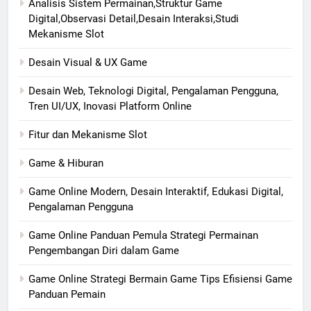
Analisis Sistem Permainan,Struktur Game
Digital,Observasi Detail,Desain Interaksi,Studi
Mekanisme Slot
Desain Visual & UX Game
Desain Web, Teknologi Digital, Pengalaman Pengguna,
Tren UI/UX, Inovasi Platform Online
Fitur dan Mekanisme Slot
Game & Hiburan
Game Online Modern, Desain Interaktif, Edukasi Digital,
Pengalaman Pengguna
Game Online Panduan Pemula Strategi Permainan
Pengembangan Diri dalam Game
Game Online Strategi Bermain Game Tips Efisiensi Game
Panduan Pemain