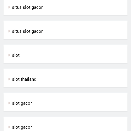
situs slot gacor
situs slot gacor
slot
slot thailand
slot gacor
slot gacor