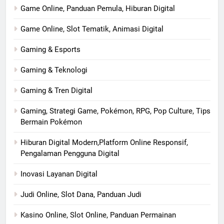
Game Online, Panduan Pemula, Hiburan Digital
Game Online, Slot Tematik, Animasi Digital
Gaming & Esports
Gaming & Teknologi
Gaming & Tren Digital
Gaming, Strategi Game, Pokémon, RPG, Pop Culture, Tips
Bermain Pokémon
Hiburan Digital Modern,Platform Online Responsif,
Pengalaman Pengguna Digital
Inovasi Layanan Digital
Judi Online, Slot Dana, Panduan Judi
Kasino Online, Slot Online, Panduan Permainan