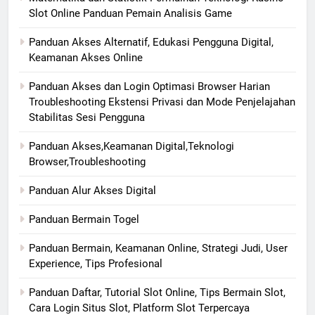
Slot Online Panduan Pemain Analisis Game
Panduan Akses Alternatif, Edukasi Pengguna Digital,
Keamanan Akses Online
Panduan Akses dan Login Optimasi Browser Harian
Troubleshooting Ekstensi Privasi dan Mode Penjelajahan
Stabilitas Sesi Pengguna
Panduan Akses,Keamanan Digital,Teknologi
Browser,Troubleshooting
Panduan Alur Akses Digital
Panduan Bermain Togel
Panduan Bermain, Keamanan Online, Strategi Judi, User
Experience, Tips Profesional
Panduan Daftar, Tutorial Slot Online, Tips Bermain Slot,
Cara Login Situs Slot, Platform Slot Terpercaya