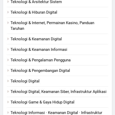
Teknologi & Arsitektur Sistem
Teknologi & Hiburan Digital
Teknologi & Internet, Permainan Kasino, Panduan
Taruhan
Teknologi & Keamanan Digital
Teknologi & Keamanan Informasi
Teknologi & Pengalaman Pengguna
Teknologi & Pengembangan Digital
Teknologi Digital
Teknologi Digital, Keamanan Siber, Infrastruktur Aplikasi
Teknologi Game & Gaya Hidup Digital
Teknologi Informasi · Keamanan Digital · Infrastruktur