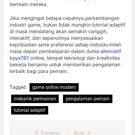
bermain mereka.
Jika mengingat betapa cepatnya perkembangan
industri game, bukan tidak mungkin tutorial adaptif
di masa mendatang akan semakin canggih,
interaktif, dan sepenuhnya menyesuaikan
kepribadian serta preferensi setiap individu.Inilah
masa depan pembelajaran dalam dunia
alternatif
kaya787
online, tempat teknologi dan kreativitas
bekerja bersama untuk memberikan pengalaman
terbaik bagi para pemain.
Tagged:
game online modern
mekanik permainan
pengalaman pemain
tutorial adaptif
Previous:
Next:
Post