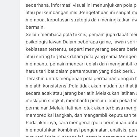
sederhana, informasi visual ini menunjukkan pola
atau perkembangan misi.Pengetahuan ini sangat 
membuat keputusan strategis dan meningkatkan a
bermain.
Selain membaca pola teknis, pemain juga dapat me
psikologis lawan.Dalam beberapa game, lawan ser
kebiasaan tertentu, seperti menyerang secara berl
atau sering terjebak dalam pola yang sama.Mengenal
membantu pemain mencari celah dan mengambil k
harus terlibat dalam pertempuran yang tidak perlu.
Terakhir, untuk mengenali pola permainan dengan b
melatih konsistensi.Pola tidak akan mudah terlihat 
secara acak atau jarang berlatih.Melakukan latihan 
meskipun singkat, membantu pemain lebih peka ter
permainan.Melalui latihan, otak akan terbiasa meng
memprediksi langkah, dan mengambil keputusan tep
Pada akhirnya, cara mengenali pola permainan untu
membutuhkan kombinasi pengamatan, analisis, pen