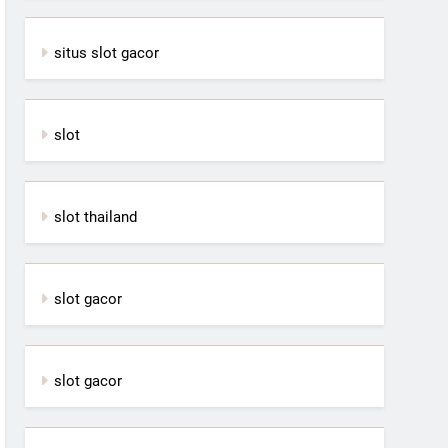
situs slot gacor
slot
slot thailand
slot gacor
slot gacor