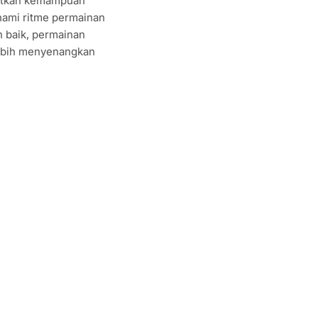
katkan kemampuan
hami ritme permainan
 baik, permainan
 lebih menyenangkan