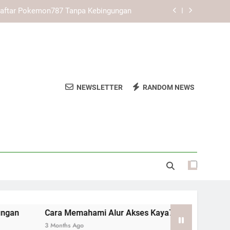
Daftar Pokemon787 Tanpa Kebingungan
k Alternatif secara Aman dan Terarah
natif dengan Langkah Mudah Dipahami
gi Pengguna dalam Akses Digital Harian
NEWSLETTER
RANDOM NEWS
Daftar Pokemon787 Tanpa Kebingungan
k Alternatif secara Aman dan Terarah
natif dengan Langkah Mudah Dipahami
Cara Memahami Alur Akses Kaya787 Link Alternatif secara A
3 Months Ago