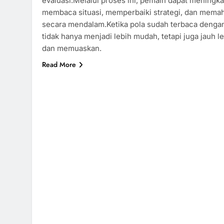
evaluasi.Melalui proses ini, pemain dapat mening
membaca situasi, memperbaiki strategi, dan mema
secara mendalam.Ketika pola sudah terbaca dengan
tidak hanya menjadi lebih mudah, tetapi juga jauh
dan memuaskan.
Read More