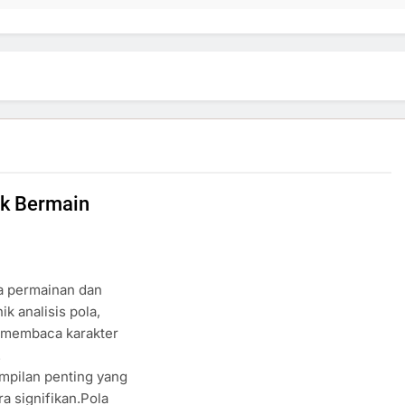
uk Bermain
a permainan dan
 analisis pola,
a membaca karakter
.
mpilan penting yang
 signifikan.Pola