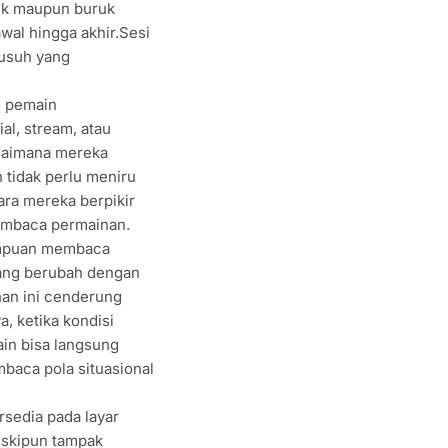
ik maupun buruk
wal hingga akhir.Sesi
musuh yang
n pemain
al, stream, atau
gaimana mereka
tidak perlu meniru
ra mereka berpikir
mbaca permainan.
ampuan membaca
yang berubah dengan
an ini cenderung
a, ketika kondisi
in bisa langsung
baca pola situasional
rsedia pada layar
Meskipun tampak