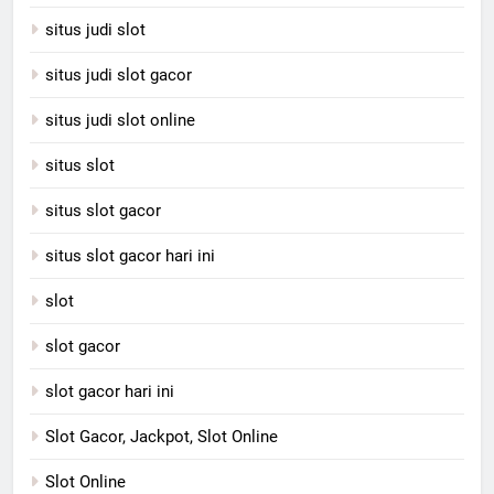
situs judi slot
situs judi slot gacor
situs judi slot online
situs slot
situs slot gacor
situs slot gacor hari ini
slot
slot gacor
slot gacor hari ini
Slot Gacor, Jackpot, Slot Online
Slot Online