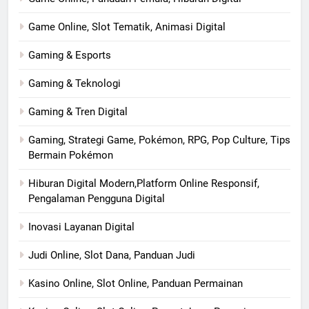
Game Online, Slot Tematik, Animasi Digital
Gaming & Esports
Gaming & Teknologi
Gaming & Tren Digital
Gaming, Strategi Game, Pokémon, RPG, Pop Culture, Tips
Bermain Pokémon
Hiburan Digital Modern,Platform Online Responsif,
Pengalaman Pengguna Digital
Inovasi Layanan Digital
Judi Online, Slot Dana, Panduan Judi
Kasino Online, Slot Online, Panduan Permainan