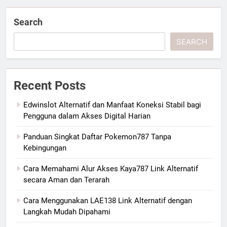
Search
SEARCH
Recent Posts
Edwinslot Alternatif dan Manfaat Koneksi Stabil bagi
Pengguna dalam Akses Digital Harian
Panduan Singkat Daftar Pokemon787 Tanpa
Kebingungan
Cara Memahami Alur Akses Kaya787 Link Alternatif
secara Aman dan Terarah
Cara Menggunakan LAE138 Link Alternatif dengan
Langkah Mudah Dipahami