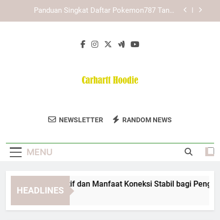
Skip
Cara Memahami Alur Akses Kaya787 Link
to
Alternatif secara Aman dan Terarah
content
Cara Menggunakan LAE138 Link Alternatif dengan
Langkah Mudah Dipahami
Edwinslot Alternatif dan Manfaat Koneksi Stabil
bagi Pengguna dalam Akses Digital Harian
Panduan Singkat Daftar Pokemon787 Tanpa
Kebingungan
Cara Memahami Alur Akses Kaya787 Link
Alternatif secara Aman dan Terarah
Carhartt Hoodie
Dapatkan Koleksi Hoodie Berkualitas Dari
Cara Menggunakan LAE138 Link Alternatif dengan
NEWSLETTER
RANDOM NEWS
Langkah Mudah Dipahami
Carhartt Hoodie.
MENU
dwinslot Alternatif dan Manfaat Koneksi Stabil bagi Pengguna
HEADLINES
 Months Ago