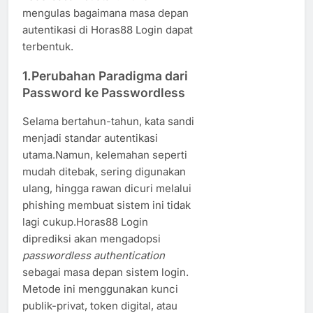
mengulas bagaimana masa depan
autentikasi di Horas88 Login dapat
terbentuk.
1.Perubahan Paradigma dari
Password ke Passwordless
Selama bertahun-tahun, kata sandi
menjadi standar autentikasi
utama.Namun, kelemahan seperti
mudah ditebak, sering digunakan
ulang, hingga rawan dicuri melalui
phishing membuat sistem ini tidak
lagi cukup.Horas88 Login
diprediksi akan mengadopsi
passwordless authentication
sebagai masa depan sistem login.
Metode ini menggunakan kunci
publik-privat, token digital, atau