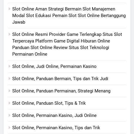
Slot Online Aman Strategi Bermain Slot Manajemen
Modal Slot Edukasi Pemain Slot Slot Online Bertanggung
Jawab
Slot Online Resmi Provider Game Terlengkap Situs Slot
Terpercaya Platform Game Digital Hiburan Online
Panduan Slot Online Review Situs Slot Teknologi
Permainan Online
Slot Online, Judi Online, Permainan Kasino
Slot Online, Panduan Bermain, Tips dan Trik Judi
Slot Online, Panduan Permainan, Strategi Menang
Slot Online, Panduan Slot, Tips & Trik
Slot Online, Permainan Kasino, Judi Online
Slot Online, Permainan Kasino, Tips dan Trik