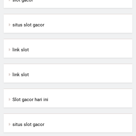
slot gacor
situs slot gacor
link slot
link slot
Slot gacor hari ini
situs slot gacor