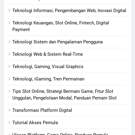
Teknologi Informasi, Pengembangan Web, Inovasi Digital
Teknologi Keuangan, Slot Online, Fintech, Digital
Payment
Teknologi Sistem dan Pengalaman Pengguna
Teknologi Web & Sistem Real-Time
Teknologi, Gaming, Visual Graphics
Teknologi, iGaming, Tren Permainan
Tips Slot Online, Strategi Bermain Game, Fitur Slot
Unggulan, Pengelolaan Modal, Panduan Pemain Slot
Transformasi Platform Digital
Tutorial Akses Pemula