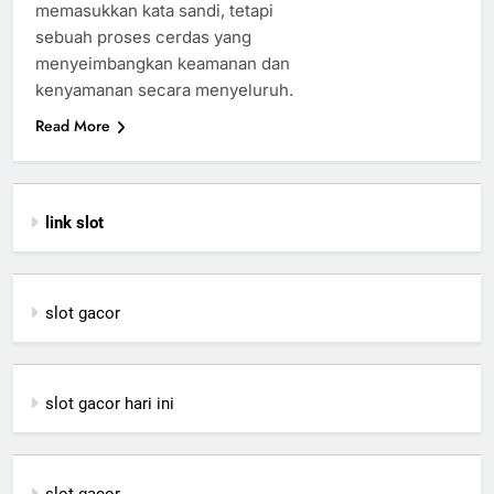
memasukkan kata sandi, tetapi
sebuah proses cerdas yang
menyeimbangkan keamanan dan
kenyamanan secara menyeluruh.
Read More
link slot
slot gacor
slot gacor hari ini