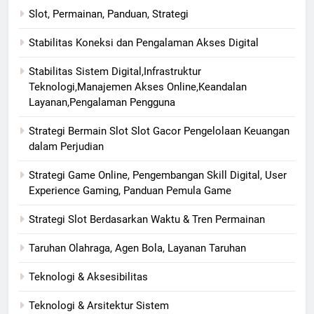
Slot, Permainan, Panduan, Strategi
Stabilitas Koneksi dan Pengalaman Akses Digital
Stabilitas Sistem Digital,Infrastruktur
Teknologi,Manajemen Akses Online,Keandalan
Layanan,Pengalaman Pengguna
Strategi Bermain Slot Slot Gacor Pengelolaan Keuangan
dalam Perjudian
Strategi Game Online, Pengembangan Skill Digital, User
Experience Gaming, Panduan Pemula Game
Strategi Slot Berdasarkan Waktu & Tren Permainan
Taruhan Olahraga, Agen Bola, Layanan Taruhan
Teknologi & Aksesibilitas
Teknologi & Arsitektur Sistem