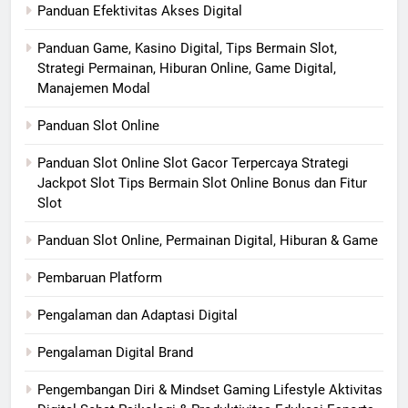
Panduan Efektivitas Akses Digital
Panduan Game, Kasino Digital, Tips Bermain Slot,
Strategi Permainan, Hiburan Online, Game Digital,
Manajemen Modal
Panduan Slot Online
Panduan Slot Online Slot Gacor Terpercaya Strategi
Jackpot Slot Tips Bermain Slot Online Bonus dan Fitur
Slot
Panduan Slot Online, Permainan Digital, Hiburan & Game
Pembaruan Platform
Pengalaman dan Adaptasi Digital
Pengalaman Digital Brand
Pengembangan Diri & Mindset Gaming Lifestyle Aktivitas