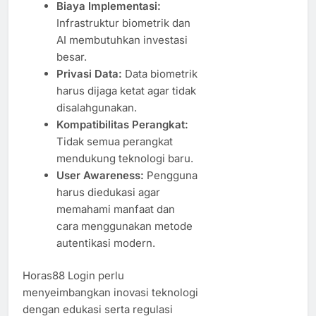
Biaya Implementasi:
Infrastruktur biometrik dan
AI membutuhkan investasi
besar.
Privasi Data:
Data biometrik
harus dijaga ketat agar tidak
disalahgunakan.
Kompatibilitas Perangkat:
Tidak semua perangkat
mendukung teknologi baru.
User Awareness:
Pengguna
harus diedukasi agar
memahami manfaat dan
cara menggunakan metode
autentikasi modern.
Horas88 Login perlu
menyeimbangkan inovasi teknologi
dengan edukasi serta regulasi