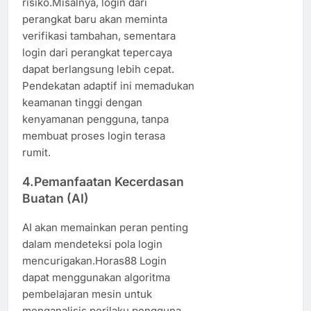
risiko.Misalnya, login dari
perangkat baru akan meminta
verifikasi tambahan, sementara
login dari perangkat tepercaya
dapat berlangsung lebih cepat.
Pendekatan adaptif ini memadukan
keamanan tinggi dengan
kenyamanan pengguna, tanpa
membuat proses login terasa
rumit.
4.Pemanfaatan Kecerdasan
Buatan (AI)
AI akan memainkan peran penting
dalam mendeteksi pola login
mencurigakan.Horas88 Login
dapat menggunakan algoritma
pembelajaran mesin untuk
menganalisis perilaku pengguna,