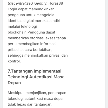
(
decentralized identity
).Horas88
Login dapat memungkinkan
pengguna untuk mengelola
identitas digital mereka sendiri
melalui teknologi
blockchain.Pengguna dapat
memberikan otorisasi akses tanpa
perlu membagikan informasi
pribadi secara berlebihan,
sehingga meningkatkan privasi dan
kontrol.
7.Tantangan Implementasi
Teknologi Autentikasi Masa
Depan
Meskipun menjanjikan, penerapan
teknologi autentikasi masa depan
tidak lepas dari tantangan: