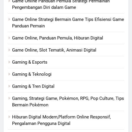
Game Online Panduan Pemula Strategi Permainan
Pengembangan Diri dalam Game
Game Online Strategi Bermain Game Tips Efisiensi Game
Panduan Pemain
Game Online, Panduan Pemula, Hiburan Digital
Game Online, Slot Tematik, Animasi Digital
Gaming & Esports
Gaming & Teknologi
Gaming & Tren Digital
Gaming, Strategi Game, Pokémon, RPG, Pop Culture, Tips
Bermain Pokémon
Hiburan Digital Modern,Platform Online Responsif,
Pengalaman Pengguna Digital