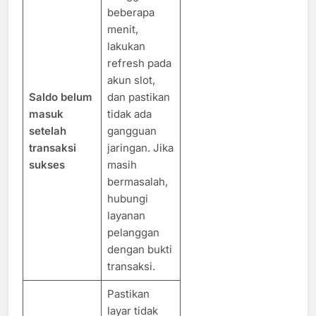
beberapa
menit,
lakukan
refresh pada
akun slot,
Saldo belum
dan pastikan
masuk
tidak ada
setelah
gangguan
transaksi
jaringan. Jika
sukses
masih
bermasalah,
hubungi
layanan
pelanggan
dengan bukti
transaksi.
Pastikan
layar tidak