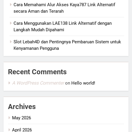
Cara Memahami Alur Akses Kaya787 Link Alternatif
secara Aman dan Terarah
Cara Menggunakan LAE138 Link Alternatif dengan
Langkah Mudah Dipahami
Slot Lebah4D dan Pentingnya Pembaruan Sistem untuk
Kenyamanan Pengguna
Recent Comments
A WordPress Commenter
on
Hello world!
Archives
May 2026
April 2026