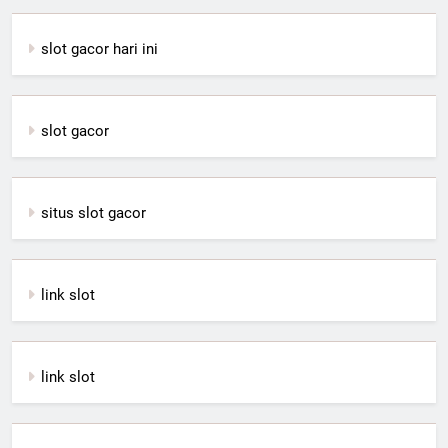
slot gacor hari ini
slot gacor
situs slot gacor
link slot
link slot