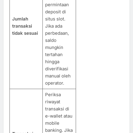
permintaan
deposit di
Jumlah
situs slot.
transaksi
Jika ada
tidak sesuai
perbedaan,
saldo
mungkin
tertahan
hingga
diverifikasi
manual oleh
operator.
Periksa
riwayat
transaksi di
e-wallet atau
mobile
banking. Jika