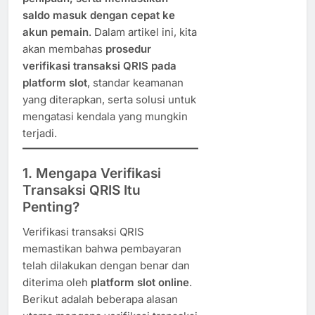
saldo masuk dengan cepat ke
akun pemain
. Dalam artikel ini, kita
akan membahas
prosedur
verifikasi transaksi QRIS pada
platform slot
, standar keamanan
yang diterapkan, serta solusi untuk
mengatasi kendala yang mungkin
terjadi.
1. Mengapa Verifikasi
Transaksi QRIS Itu
Penting?
Verifikasi transaksi QRIS
memastikan bahwa pembayaran
telah dilakukan dengan benar dan
diterima oleh
platform slot online
.
Berikut adalah beberapa alasan