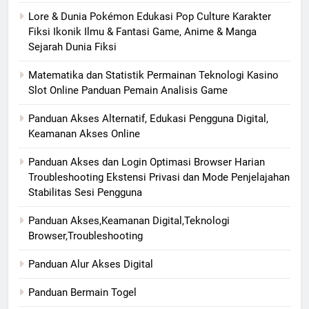
Lore & Dunia Pokémon Edukasi Pop Culture Karakter
Fiksi Ikonik Ilmu & Fantasi Game, Anime & Manga
Sejarah Dunia Fiksi
Matematika dan Statistik Permainan Teknologi Kasino
Slot Online Panduan Pemain Analisis Game
Panduan Akses Alternatif, Edukasi Pengguna Digital,
Keamanan Akses Online
Panduan Akses dan Login Optimasi Browser Harian
Troubleshooting Ekstensi Privasi dan Mode Penjelajahan
Stabilitas Sesi Pengguna
Panduan Akses,Keamanan Digital,Teknologi
Browser,Troubleshooting
Panduan Alur Akses Digital
Panduan Bermain Togel