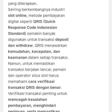
yang diterapkan.
Seiring berkembangnya industri
slot online
, metode pembayaran
digital seperti
QRIS (Quick
Response Code Indonesian
Standard)
semakin banyak
digunakan untuk transaksi
deposit
dan withdraw
. QRIS menawarkan
kemudahan, kecepatan, dan
keamanan
dalam setiap transaksi.
Namun, untuk memastikan
transaksi berjalan lancar, pemain
dan operator situs slot harus
memahami
cara verifikasi
transaksi QRIS dengan benar
.
Verifikasi transaksi penting untuk
mencegah kesalahan
pembayaran, menghindari
penipuan, serta memastikan