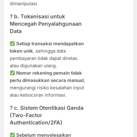
dimanipulasi.
? b. Tokenisasi untuk
Mencegah Penyalahgunaan
Data
Setiap transaksi mendapatkan
token unik
, sehingga data
pembayaran tidak dapat diretas
atau digunakan ulang.
Nomor rekening pemain tidak
perlu dimasukkan secara manual
,
mengurangi risiko kesalahan input
atau kebocoran informasi.
? c. Sistem Otentikasi Ganda
(Two-Factor
Authentication/2FA)
Sebelum menyelesaikan