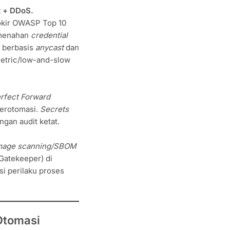
 + DDoS.
kir OWASP Top 10
menahan
credential
berbasis
anycast
dan
etric/low-and-slow
rfect Forward
erotomasi.
Secrets
gan audit ketat.
mage scanning/SBOM
atekeeper) di
i perilaku proses
Otomasi