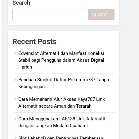
Search
SEARCH
Recent Posts
Edwinslot Alternatif dan Manfaat Koneksi
Stabil bagi Pengguna dalam Akses Digital
Harian
Panduan Singkat Daftar Pokemon787 Tanpa
Kebingungan
Cara Memahami Alur Akses Kaya787 Link
Alternatif secara Aman dan Terarah
Cara Menggunakan LAE138 Link Alternatif
dengan Langkah Mudah Dipahami
Slot Lebah4D dan Pentingnya Pembaruan