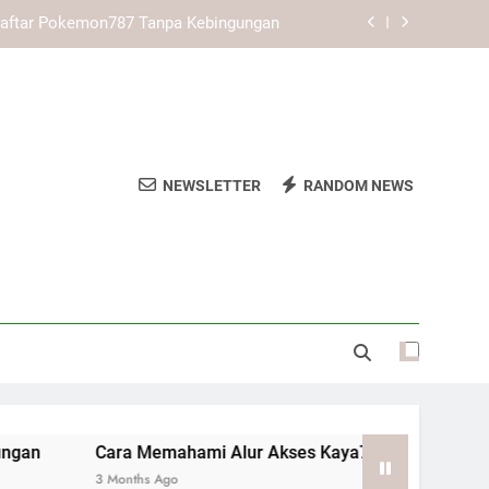
Daftar Pokemon787 Tanpa Kebingungan
k Alternatif secara Aman dan Terarah
natif dengan Langkah Mudah Dipahami
gi Pengguna dalam Akses Digital Harian
NEWSLETTER
RANDOM NEWS
Daftar Pokemon787 Tanpa Kebingungan
k Alternatif secara Aman dan Terarah
natif dengan Langkah Mudah Dipahami
Cara Memahami Alur Akses Kaya787 Link Alternatif secara A
3 Months Ago