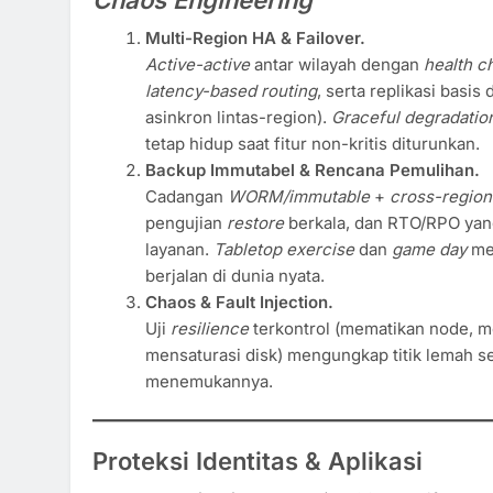
Multi-Region HA & Failover.
Active-active
antar wilayah dengan
health c
latency-based routing
, serta replikasi basis 
asinkron lintas-region).
Graceful degradatio
tetap hidup saat fitur non-kritis diturunkan.
Backup Immutabel & Rencana Pemulihan.
Cadangan
WORM/immutable
+
cross-region 
pengujian
restore
berkala, dan RTO/RPO yang
layanan.
Tabletop exercise
dan
game day
me
berjalan di dunia nyata.
Chaos & Fault Injection.
Uji
resilience
terkontrol (mematikan node, m
mensaturasi disk) mengungkap titik lemah 
menemukannya.
Proteksi Identitas & Aplikasi