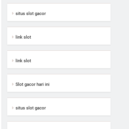
situs slot gacor
link slot
link slot
Slot gacor hari ini
situs slot gacor