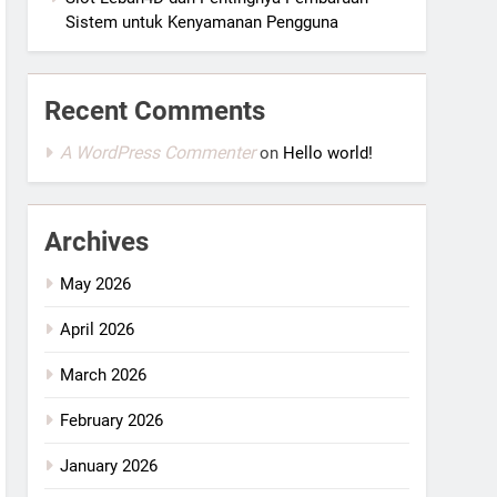
Sistem untuk Kenyamanan Pengguna
Recent Comments
A WordPress Commenter
on
Hello world!
Archives
May 2026
April 2026
March 2026
February 2026
January 2026