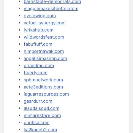
barnstable-democrats.com
maggiemakesitbetter.com
cyclowing.com
actual-synergy.com
lyrikshub.com
wildwordsfest.com
fabufluff.com
nimportnawak.com
angelisimashop.com
oriandme.com
fluerly.com
sphmnetwork.com
acte3editions.com
jaguarresources.com
geardurr.com
alsudaisoud.com
mimarestore.com
onetisa.com
ka2kadeh2.com