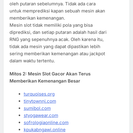
oleh putaran sebelumnya. Tidak ada cara
untuk memprediksi kapan sebuah mesin akan
memberikan kemenangan.
Mesin slot tidak memiliki pola yang bisa
diprediksi, dan setiap putaran adalah hasil dari
RNG yang sepenuhnya acak. Oleh karena itu,
tidak ada mesin yang dapat dipastikan lebih
sering memberikan kemenangan atau jackpot
dalam waktu tertentu.
Mitos 2:
Mesin Slot Gacor Akan Terus
Memberikan Kemenangan Besar
turquoises.org
tinytownnj.com
sumibol.com
styogawear.com
sofrologiaonline.com
kpukabngawi.online