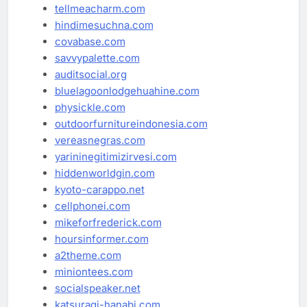
tellmeacharm.com
hindimesuchna.com
covabase.com
savvypalette.com
auditsocial.org
bluelagoonlodgehuahine.com
physickle.com
outdoorfurnitureindonesia.com
vereasnegras.com
yarininegitimizirvesi.com
hiddenworldgin.com
kyoto-carappo.net
cellphonei.com
mikeforfrederick.com
hoursinformer.com
a2theme.com
miniontees.com
socialspeaker.net
katsuragi-hanabi.com