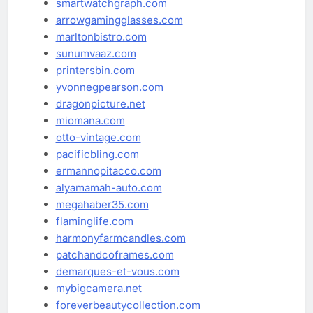
smartwatchgraph.com
arrowgamingglasses.com
marltonbistro.com
sunumvaaz.com
printersbin.com
yvonnegpearson.com
dragonpicture.net
miomana.com
otto-vintage.com
pacificbling.com
ermannopitacco.com
alyamamah-auto.com
megahaber35.com
flaminglife.com
harmonyfarmcandles.com
patchandcoframes.com
demarques-et-vous.com
mybigcamera.net
foreverbeautycollection.com