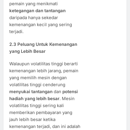
pemain yang menikmati
ketegangan dan tantangan
daripada hanya sekedar
kemenangan kecil yang sering
terjadi.
2.3
Peluang Untuk Kemenangan
yang Lebih Besar
Walaupun volatilitas tinggi berarti
kemenangan lebih jarang, pemain
yang memilih mesin dengan
volatilitas tinggi cenderung
menyukai tantangan
dan
potensi
hadiah yang lebih besar
. Mesin
volatilitas tinggi sering kali
memberikan pembayaran yang
jauh lebih besar ketika
kemenangan terjadi, dan ini adalah