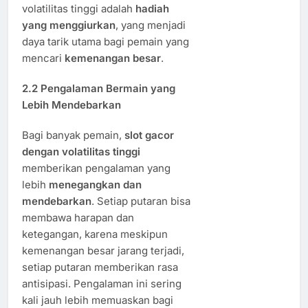
volatilitas tinggi adalah
hadiah
yang menggiurkan
, yang menjadi
daya tarik utama bagi pemain yang
mencari
kemenangan besar
.
2.2
Pengalaman Bermain yang
Lebih Mendebarkan
Bagi banyak pemain,
slot gacor
dengan volatilitas tinggi
memberikan pengalaman yang
lebih
menegangkan dan
mendebarkan
. Setiap putaran bisa
membawa harapan dan
ketegangan, karena meskipun
kemenangan besar jarang terjadi,
setiap putaran memberikan rasa
antisipasi. Pengalaman ini sering
kali jauh lebih memuaskan bagi