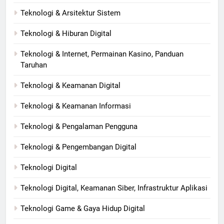
Teknologi & Arsitektur Sistem
Teknologi & Hiburan Digital
Teknologi & Internet, Permainan Kasino, Panduan
Taruhan
Teknologi & Keamanan Digital
Teknologi & Keamanan Informasi
Teknologi & Pengalaman Pengguna
Teknologi & Pengembangan Digital
Teknologi Digital
Teknologi Digital, Keamanan Siber, Infrastruktur Aplikasi
Teknologi Game & Gaya Hidup Digital