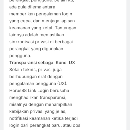
ada pula dilema antara
memberikan pengalaman login
yang cepat dan menjaga lapisan
keamanan yang ketat. Tantangan
lainnya adalah memastikan
sinkronisasi privasi di berbagai
perangkat yang digunakan
pengguna.
Transparansi sebagai Kunci UX
Selain teknis, privasi juga
berhubungan erat dengan
pengalaman pengguna (UX).
Horas88 Link Login berusaha
menghadirkan transparansi,
misalnya dengan menampilkan
kebijakan privasi yang jelas,
notifikasi keamanan ketika terjadi
login dari perangkat baru, atau opsi