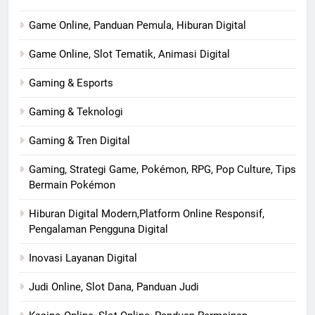
Game Online, Panduan Pemula, Hiburan Digital
Game Online, Slot Tematik, Animasi Digital
Gaming & Esports
Gaming & Teknologi
Gaming & Tren Digital
Gaming, Strategi Game, Pokémon, RPG, Pop Culture, Tips
Bermain Pokémon
Hiburan Digital Modern,Platform Online Responsif,
Pengalaman Pengguna Digital
Inovasi Layanan Digital
Judi Online, Slot Dana, Panduan Judi