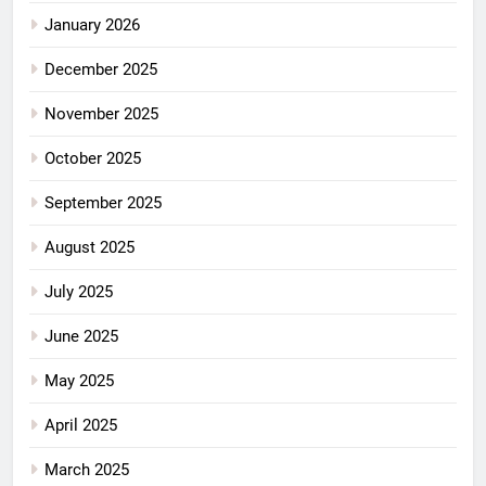
January 2026
December 2025
November 2025
October 2025
September 2025
August 2025
July 2025
June 2025
May 2025
April 2025
March 2025