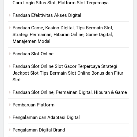
Cara Login Situs Slot, Platform Slot Terpercaya
Panduan Efektivitas Akses Digital
Panduan Game, Kasino Digital, Tips Bermain Slot,
Strategi Permainan, Hiburan Online, Game Digital,
Manajemen Modal
Panduan Slot Online
Panduan Slot Online Slot Gacor Terpercaya Strategi
Jackpot Slot Tips Bermain Slot Online Bonus dan Fitur
Slot
Panduan Slot Online, Permainan Digital, Hiburan & Game
Pembaruan Platform
Pengalaman dan Adaptasi Digital
Pengalaman Digital Brand