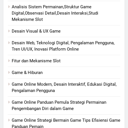
Analisis Sistem Permainan,Struktur Game
Digital,Observasi Detail,Desain Interaksi,Studi
Mekanisme Slot
Desain Visual & UX Game
Desain Web, Teknologi Digital, Pengalaman Pengguna,
Tren UI/UX, Inovasi Platform Online
Fitur dan Mekanisme Slot
Game & Hiburan
Game Online Modern, Desain Interaktif, Edukasi Digital,
Pengalaman Pengguna
Game Online Panduan Pemula Strategi Permainan
Pengembangan Diri dalam Game
Game Online Strategi Bermain Game Tips Efisiensi Game
Panduan Pemain