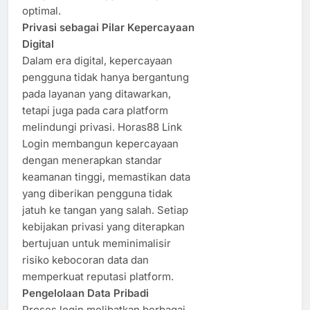
optimal.
Privasi sebagai Pilar Kepercayaan
Digital
Dalam era digital, kepercayaan
pengguna tidak hanya bergantung
pada layanan yang ditawarkan,
tetapi juga pada cara platform
melindungi privasi. Horas88 Link
Login membangun kepercayaan
dengan menerapkan standar
keamanan tinggi, memastikan data
yang diberikan pengguna tidak
jatuh ke tangan yang salah. Setiap
kebijakan privasi yang diterapkan
bertujuan untuk meminimalisir
risiko kebocoran data dan
memperkuat reputasi platform.
Pengelolaan Data Pribadi
Proses login melibatkan berbagai