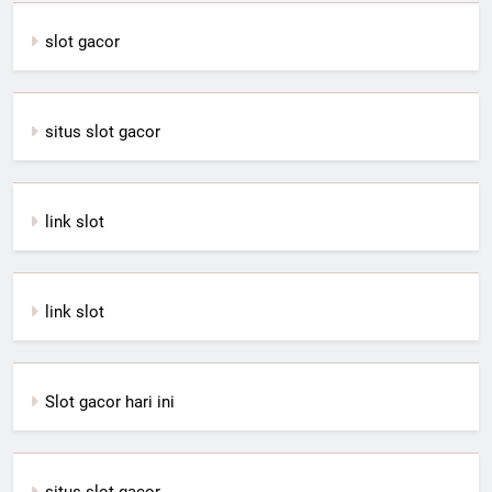
slot gacor
situs slot gacor
link slot
link slot
Slot gacor hari ini