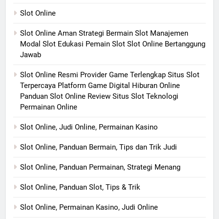
Slot Online
Slot Online Aman Strategi Bermain Slot Manajemen
Modal Slot Edukasi Pemain Slot Slot Online Bertanggung
Jawab
Slot Online Resmi Provider Game Terlengkap Situs Slot
Terpercaya Platform Game Digital Hiburan Online
Panduan Slot Online Review Situs Slot Teknologi
Permainan Online
Slot Online, Judi Online, Permainan Kasino
Slot Online, Panduan Bermain, Tips dan Trik Judi
Slot Online, Panduan Permainan, Strategi Menang
Slot Online, Panduan Slot, Tips & Trik
Slot Online, Permainan Kasino, Judi Online