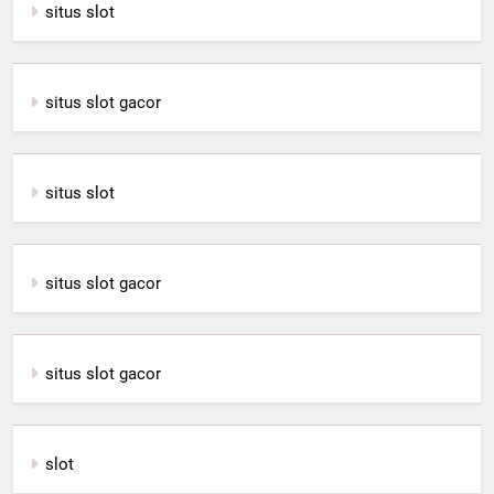
situs slot
situs slot gacor
situs slot
situs slot gacor
situs slot gacor
slot