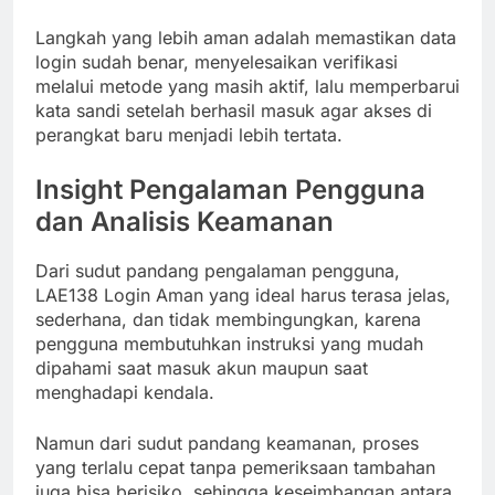
Langkah yang lebih aman adalah memastikan data
login sudah benar, menyelesaikan verifikasi
melalui metode yang masih aktif, lalu memperbarui
kata sandi setelah berhasil masuk agar akses di
perangkat baru menjadi lebih tertata.
Insight Pengalaman Pengguna
dan Analisis Keamanan
Dari sudut pandang pengalaman pengguna,
LAE138 Login Aman yang ideal harus terasa jelas,
sederhana, dan tidak membingungkan, karena
pengguna membutuhkan instruksi yang mudah
dipahami saat masuk akun maupun saat
menghadapi kendala.
Namun dari sudut pandang keamanan, proses
yang terlalu cepat tanpa pemeriksaan tambahan
juga bisa berisiko, sehingga keseimbangan antara