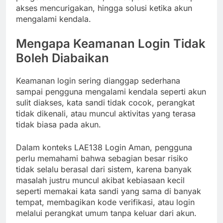
akses mencurigakan, hingga solusi ketika akun
mengalami kendala.
Mengapa Keamanan Login Tidak
Boleh Diabaikan
Keamanan login sering dianggap sederhana
sampai pengguna mengalami kendala seperti akun
sulit diakses, kata sandi tidak cocok, perangkat
tidak dikenali, atau muncul aktivitas yang terasa
tidak biasa pada akun.
Dalam konteks LAE138 Login Aman, pengguna
perlu memahami bahwa sebagian besar risiko
tidak selalu berasal dari sistem, karena banyak
masalah justru muncul akibat kebiasaan kecil
seperti memakai kata sandi yang sama di banyak
tempat, membagikan kode verifikasi, atau login
melalui perangkat umum tanpa keluar dari akun.