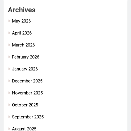
Archives
May 2026
April 2026
March 2026
February 2026
January 2026
December 2025
November 2025
October 2025
September 2025
August 2025