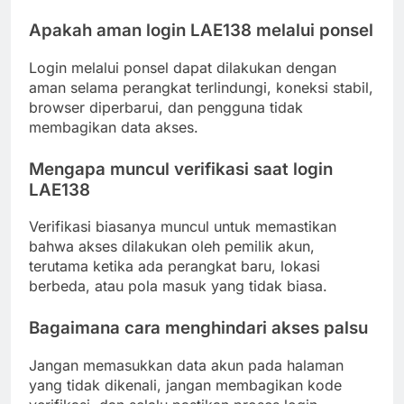
Apakah aman login LAE138 melalui ponsel
Login melalui ponsel dapat dilakukan dengan
aman selama perangkat terlindungi, koneksi stabil,
browser diperbarui, dan pengguna tidak
membagikan data akses.
Mengapa muncul verifikasi saat login
LAE138
Verifikasi biasanya muncul untuk memastikan
bahwa akses dilakukan oleh pemilik akun,
terutama ketika ada perangkat baru, lokasi
berbeda, atau pola masuk yang tidak biasa.
Bagaimana cara menghindari akses palsu
Jangan memasukkan data akun pada halaman
yang tidak dikenali, jangan membagikan kode