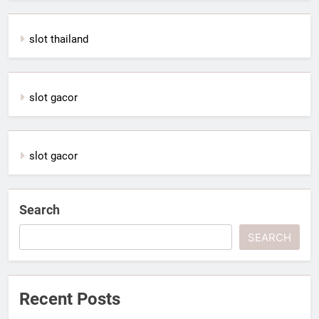
slot thailand
slot gacor
slot gacor
Search
SEARCH
Recent Posts