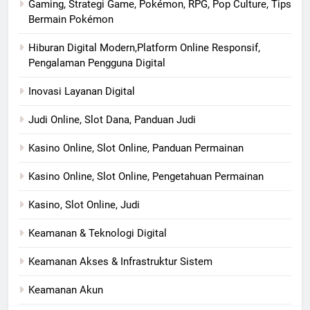
Gaming, Strategi Game, Pokémon, RPG, Pop Culture, Tips
Bermain Pokémon
Hiburan Digital Modern,Platform Online Responsif,
Pengalaman Pengguna Digital
Inovasi Layanan Digital
Judi Online, Slot Dana, Panduan Judi
Kasino Online, Slot Online, Panduan Permainan
Kasino Online, Slot Online, Pengetahuan Permainan
Kasino, Slot Online, Judi
Keamanan & Teknologi Digital
Keamanan Akses & Infrastruktur Sistem
Keamanan Akun