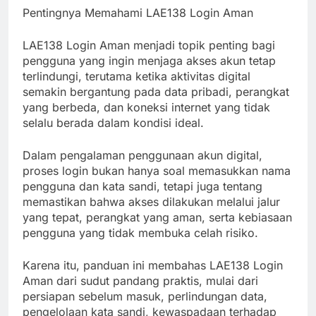
Pentingnya Memahami LAE138 Login Aman
LAE138 Login Aman menjadi topik penting bagi
pengguna yang ingin menjaga akses akun tetap
terlindungi, terutama ketika aktivitas digital
semakin bergantung pada data pribadi, perangkat
yang berbeda, dan koneksi internet yang tidak
selalu berada dalam kondisi ideal.
Dalam pengalaman penggunaan akun digital,
proses login bukan hanya soal memasukkan nama
pengguna dan kata sandi, tetapi juga tentang
memastikan bahwa akses dilakukan melalui jalur
yang tepat, perangkat yang aman, serta kebiasaan
pengguna yang tidak membuka celah risiko.
Karena itu, panduan ini membahas LAE138 Login
Aman dari sudut pandang praktis, mulai dari
persiapan sebelum masuk, perlindungan data,
pengelolaan kata sandi, kewaspadaan terhadap