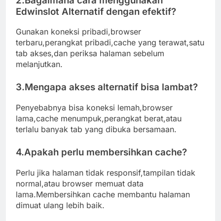
2.Bagaimana cara menggunakan
Edwinslot Alternatif dengan efektif?
Gunakan koneksi pribadi,browser
terbaru,perangkat pribadi,cache yang terawat,satu
tab akses,dan periksa halaman sebelum
melanjutkan.
3.Mengapa akses alternatif bisa lambat?
Penyebabnya bisa koneksi lemah,browser
lama,cache menumpuk,perangkat berat,atau
terlalu banyak tab yang dibuka bersamaan.
4.Apakah perlu membersihkan cache?
Perlu jika halaman tidak responsif,tampilan tidak
normal,atau browser memuat data
lama.Membersihkan cache membantu halaman
dimuat ulang lebih baik.