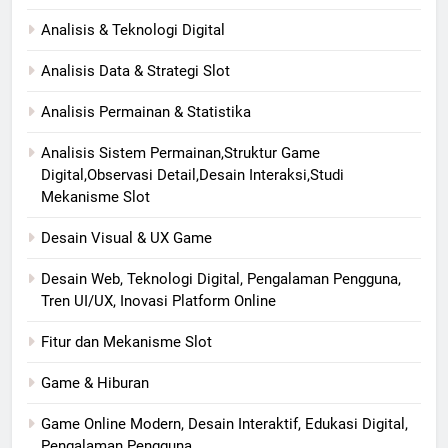
Analisis & Teknologi Digital
Analisis Data & Strategi Slot
Analisis Permainan & Statistika
Analisis Sistem Permainan,Struktur Game
Digital,Observasi Detail,Desain Interaksi,Studi
Mekanisme Slot
Desain Visual & UX Game
Desain Web, Teknologi Digital, Pengalaman Pengguna,
Tren UI/UX, Inovasi Platform Online
Fitur dan Mekanisme Slot
Game & Hiburan
Game Online Modern, Desain Interaktif, Edukasi Digital,
Pengalaman Pengguna