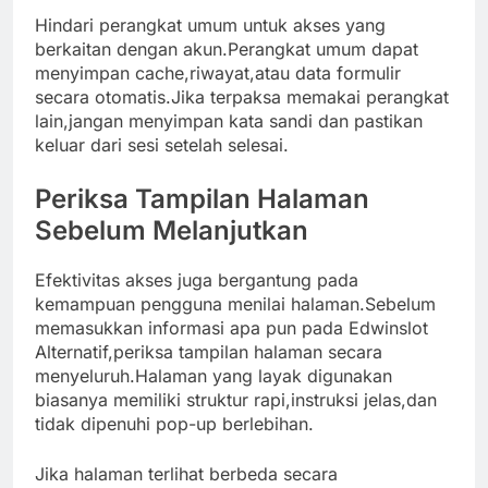
Hindari perangkat umum untuk akses yang
berkaitan dengan akun.Perangkat umum dapat
menyimpan cache,riwayat,atau data formulir
secara otomatis.Jika terpaksa memakai perangkat
lain,jangan menyimpan kata sandi dan pastikan
keluar dari sesi setelah selesai.
Periksa Tampilan Halaman
Sebelum Melanjutkan
Efektivitas akses juga bergantung pada
kemampuan pengguna menilai halaman.Sebelum
memasukkan informasi apa pun pada Edwinslot
Alternatif,periksa tampilan halaman secara
menyeluruh.Halaman yang layak digunakan
biasanya memiliki struktur rapi,instruksi jelas,dan
tidak dipenuhi pop-up berlebihan.
Jika halaman terlihat berbeda secara