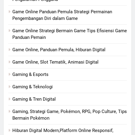
Game Online Panduan Pemula Strategi Permainan
Pengembangan Diri dalam Game
Game Online Strategi Bermain Game Tips Efisiensi Game
Panduan Pemain
Game Online, Panduan Pemula, Hiburan Digital
Game Online, Slot Tematik, Animasi Digital
Gaming & Esports
Gaming & Teknologi
Gaming & Tren Digital
Gaming, Strategi Game, Pokémon, RPG, Pop Culture, Tips
Bermain Pokémon
Hiburan Digital Modern,Platform Online Responsif,