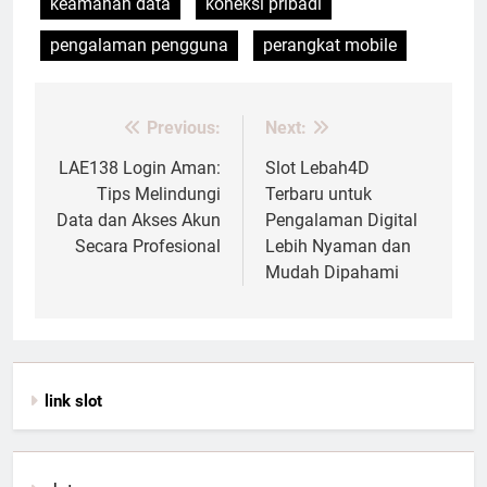
keamanan data
koneksi pribadi
pengalaman pengguna
perangkat mobile
Previous:
Next:
Post
navigation
LAE138 Login Aman:
Slot Lebah4D
Tips Melindungi
Terbaru untuk
Data dan Akses Akun
Pengalaman Digital
Secara Profesional
Lebih Nyaman dan
Mudah Dipahami
link slot