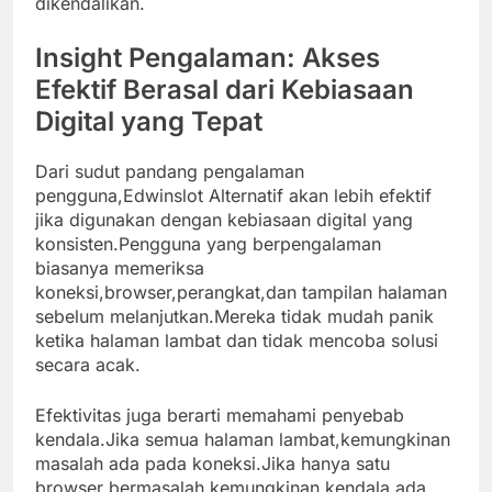
dikendalikan.
Insight Pengalaman: Akses
Efektif Berasal dari Kebiasaan
Digital yang Tepat
Dari sudut pandang pengalaman
pengguna,Edwinslot Alternatif akan lebih efektif
jika digunakan dengan kebiasaan digital yang
konsisten.Pengguna yang berpengalaman
biasanya memeriksa
koneksi,browser,perangkat,dan tampilan halaman
sebelum melanjutkan.Mereka tidak mudah panik
ketika halaman lambat dan tidak mencoba solusi
secara acak.
Efektivitas juga berarti memahami penyebab
kendala.Jika semua halaman lambat,kemungkinan
masalah ada pada koneksi.Jika hanya satu
browser bermasalah,kemungkinan kendala ada