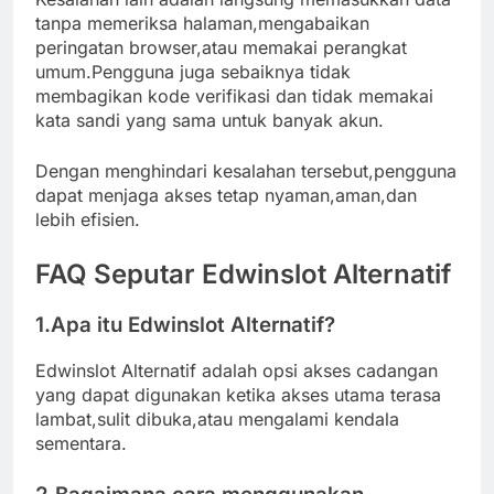
tanpa memeriksa halaman,mengabaikan
peringatan browser,atau memakai perangkat
umum.Pengguna juga sebaiknya tidak
membagikan kode verifikasi dan tidak memakai
kata sandi yang sama untuk banyak akun.
Dengan menghindari kesalahan tersebut,pengguna
dapat menjaga akses tetap nyaman,aman,dan
lebih efisien.
FAQ Seputar Edwinslot Alternatif
1.Apa itu Edwinslot Alternatif?
Edwinslot Alternatif adalah opsi akses cadangan
yang dapat digunakan ketika akses utama terasa
lambat,sulit dibuka,atau mengalami kendala
sementara.