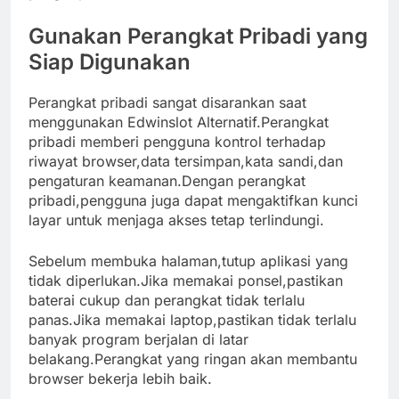
Gunakan Perangkat Pribadi yang
Siap Digunakan
Perangkat pribadi sangat disarankan saat
menggunakan Edwinslot Alternatif.Perangkat
pribadi memberi pengguna kontrol terhadap
riwayat browser,data tersimpan,kata sandi,dan
pengaturan keamanan.Dengan perangkat
pribadi,pengguna juga dapat mengaktifkan kunci
layar untuk menjaga akses tetap terlindungi.
Sebelum membuka halaman,tutup aplikasi yang
tidak diperlukan.Jika memakai ponsel,pastikan
baterai cukup dan perangkat tidak terlalu
panas.Jika memakai laptop,pastikan tidak terlalu
banyak program berjalan di latar
belakang.Perangkat yang ringan akan membantu
browser bekerja lebih baik.