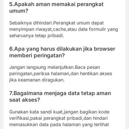
5.Apakah aman memakai perangkat
umum?
Sebaiknya dihindari.Perangkat umum dapat
menyimpan riwayat,cache,atau data formulir yang
seharusnya tetap pribadi.
6.Apa yang harus dilakukan jika browser
memberi peringatan?
Jangan langsung melanjutkan.Baca pesan
peringatan,periksa halaman,dan hentikan akses
jika keamanan diragukan.
7.Bagaimana menjaga data tetap aman
saat akses?
Gunakan kata sandi kuat,jangan bagikan kode
verifikasi,pakai perangkat pribadi,dan hindari
memasukkan data pada halaman yang terlihat