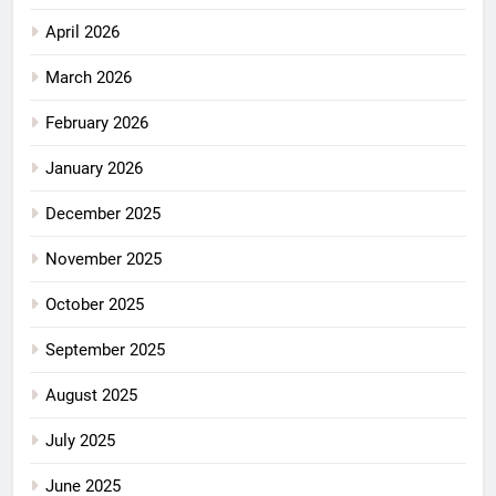
April 2026
March 2026
February 2026
January 2026
December 2025
November 2025
October 2025
September 2025
August 2025
July 2025
June 2025