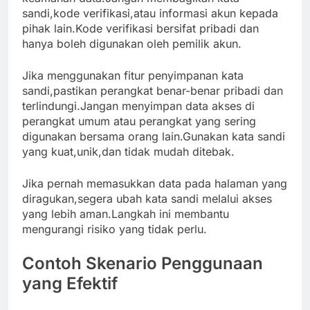
sandi,kode verifikasi,atau informasi akun kepada
pihak lain.Kode verifikasi bersifat pribadi dan
hanya boleh digunakan oleh pemilik akun.
Jika menggunakan fitur penyimpanan kata
sandi,pastikan perangkat benar-benar pribadi dan
terlindungi.Jangan menyimpan data akses di
perangkat umum atau perangkat yang sering
digunakan bersama orang lain.Gunakan kata sandi
yang kuat,unik,dan tidak mudah ditebak.
Jika pernah memasukkan data pada halaman yang
diragukan,segera ubah kata sandi melalui akses
yang lebih aman.Langkah ini membantu
mengurangi risiko yang tidak perlu.
Contoh Skenario Penggunaan
yang Efektif