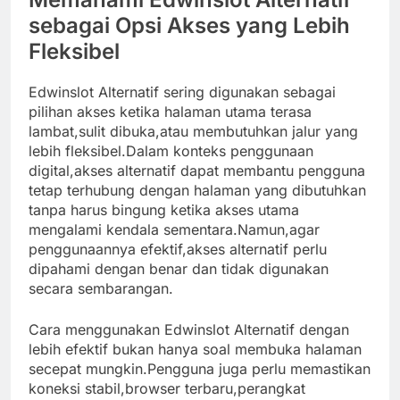
sebagai Opsi Akses yang Lebih
Fleksibel
Edwinslot Alternatif sering digunakan sebagai
pilihan akses ketika halaman utama terasa
lambat,sulit dibuka,atau membutuhkan jalur yang
lebih fleksibel.Dalam konteks penggunaan
digital,akses alternatif dapat membantu pengguna
tetap terhubung dengan halaman yang dibutuhkan
tanpa harus bingung ketika akses utama
mengalami kendala sementara.Namun,agar
penggunaannya efektif,akses alternatif perlu
dipahami dengan benar dan tidak digunakan
secara sembarangan.
Cara menggunakan Edwinslot Alternatif dengan
lebih efektif bukan hanya soal membuka halaman
secepat mungkin.Pengguna juga perlu memastikan
koneksi stabil,browser terbaru,perangkat