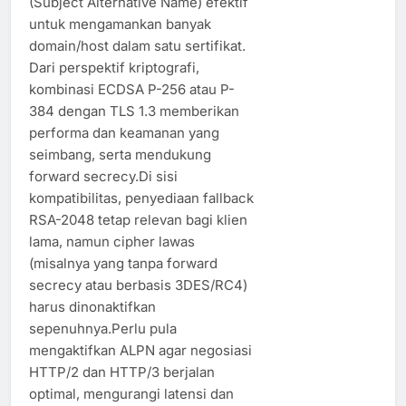
(Subject Alternative Name) efektif
untuk mengamankan banyak
domain/host dalam satu sertifikat.
Dari perspektif kriptografi,
kombinasi ECDSA P-256 atau P-
384 dengan TLS 1.3 memberikan
performa dan keamanan yang
seimbang, serta mendukung
forward secrecy.Di sisi
kompatibilitas, penyediaan fallback
RSA-2048 tetap relevan bagi klien
lama, namun cipher lawas
(misalnya yang tanpa forward
secrecy atau berbasis 3DES/RC4)
harus dinonaktifkan
sepenuhnya.Perlu pula
mengaktifkan ALPN agar negosiasi
HTTP/2 dan HTTP/3 berjalan
optimal, mengurangi latensi dan