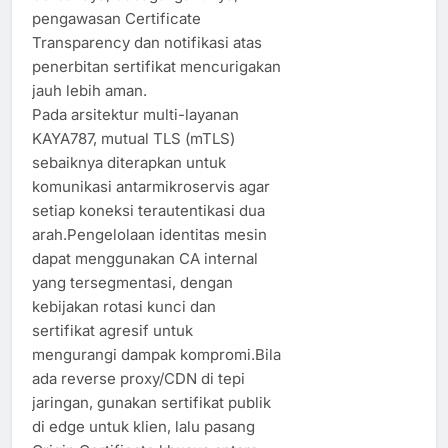
pengawasan Certificate
Transparency dan notifikasi atas
penerbitan sertifikat mencurigakan
jauh lebih aman.
Pada arsitektur multi-layanan
KAYA787, mutual TLS (mTLS)
sebaiknya diterapkan untuk
komunikasi antarmikroservis agar
setiap koneksi terautentikasi dua
arah.Pengelolaan identitas mesin
dapat menggunakan CA internal
yang tersegmentasi, dengan
kebijakan rotasi kunci dan
sertifikat agresif untuk
mengurangi dampak kompromi.Bila
ada reverse proxy/CDN di tepi
jaringan, gunakan sertifikat publik
di edge untuk klien, lalu pasang