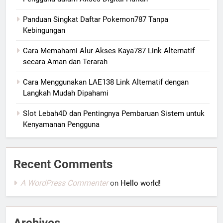
Panduan Singkat Daftar Pokemon787 Tanpa
Kebingungan
Cara Memahami Alur Akses Kaya787 Link Alternatif
secara Aman dan Terarah
Cara Menggunakan LAE138 Link Alternatif dengan
Langkah Mudah Dipahami
Slot Lebah4D dan Pentingnya Pembaruan Sistem untuk
Kenyamanan Pengguna
Recent Comments
A WordPress Commenter
on
Hello world!