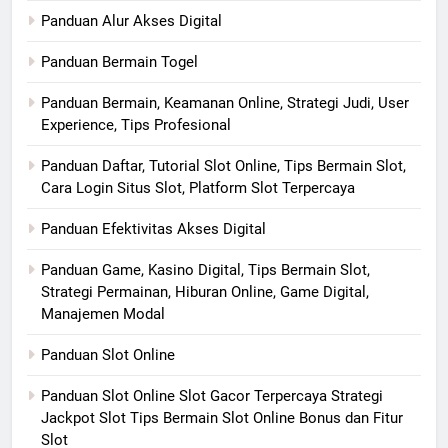
Panduan Alur Akses Digital
Panduan Bermain Togel
Panduan Bermain, Keamanan Online, Strategi Judi, User
Experience, Tips Profesional
Panduan Daftar, Tutorial Slot Online, Tips Bermain Slot,
Cara Login Situs Slot, Platform Slot Terpercaya
Panduan Efektivitas Akses Digital
Panduan Game, Kasino Digital, Tips Bermain Slot,
Strategi Permainan, Hiburan Online, Game Digital,
Manajemen Modal
Panduan Slot Online
Panduan Slot Online Slot Gacor Terpercaya Strategi
Jackpot Slot Tips Bermain Slot Online Bonus dan Fitur
Slot