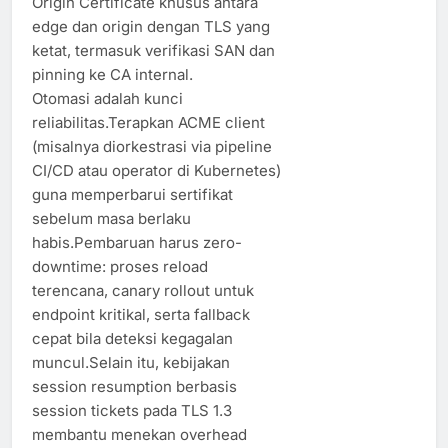
Origin Certificate khusus antara
edge dan origin dengan TLS yang
ketat, termasuk verifikasi SAN dan
pinning ke CA internal.
Otomasi adalah kunci
reliabilitas.Terapkan ACME client
(misalnya diorkestrasi via pipeline
CI/CD atau operator di Kubernetes)
guna memperbarui sertifikat
sebelum masa berlaku
habis.Pembaruan harus zero-
downtime: proses reload
terencana, canary rollout untuk
endpoint kritikal, serta fallback
cepat bila deteksi kegagalan
muncul.Selain itu, kebijakan
session resumption berbasis
session tickets pada TLS 1.3
membantu menekan overhead