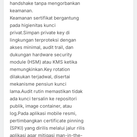
handshake tanpa mengorbankan
keamanan.
Keamanan sertifikat bergantung
pada higienitas kunci
privat.Simpan private key di
lingkungan terproteksi dengan
akses minimal, audit trail, dan
dukungan hardware security
module (HSM) atau KMS ketika
memungkinkan.Key rotation
dilakukan terjadwal, disertai
mekanisme pensiun kunci
lama.Audit rutin memastikan tidak
ada kunci tersalin ke repositori
publik, image container, atau
log.Pada aplikasi mobile resmi,
pertimbangkan certificate pinning
(SPKI) yang dirilis melalui jalur rilis
aplikasi agar mitigasi man-in-the-