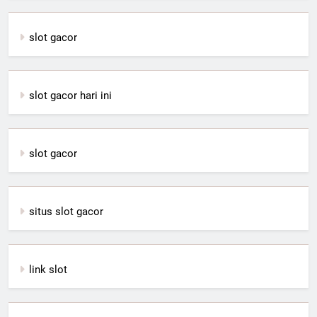
slot gacor
slot gacor hari ini
slot gacor
situs slot gacor
link slot