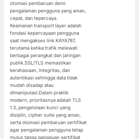
otomasi pembaruan demi
pengalaman pengguna yang aman,
cepat, dan tepercaya.
Keamanan transport layer adalah
fondasi kepercayaan pengguna
saat mengakses link KAYA787,
terutama ketika trafik melewati
berbagai perangkat dan jaringan
publik.SSL/TLS memastikan
kerahasiaan, integritas, dan
autentikasi sehingga data tidak
mudah disadap atau
dimanipulasi.Dalam praktik
modern, prioritasnya adalah TLS
1.3, pengelolaan kunci yang
disiplin, cipher suite yang aman,
serta otomasi pembaruan sertifikat
agar pengalaman pengguna tetap
mulus tanpa gangguan sertifikat