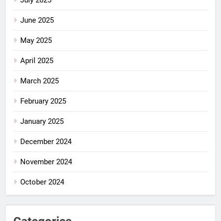
July 2025
June 2025
May 2025
April 2025
March 2025
February 2025
January 2025
December 2024
November 2024
October 2024