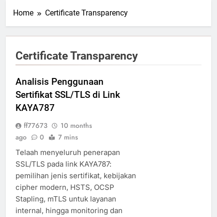
Home
Certificate Transparency
Certificate Transparency
Analisis Penggunaan
Sertifikat SSL/TLS di Link
KAYA787
ff77673
10 months
ago
0
7 mins
Telaah menyeluruh penerapan
SSL/TLS pada link KAYA787:
pemilihan jenis sertifikat, kebijakan
cipher modern, HSTS, OCSP
Stapling, mTLS untuk layanan
internal, hingga monitoring dan