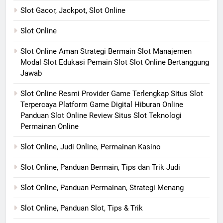
Slot Gacor, Jackpot, Slot Online
Slot Online
Slot Online Aman Strategi Bermain Slot Manajemen
Modal Slot Edukasi Pemain Slot Slot Online Bertanggung
Jawab
Slot Online Resmi Provider Game Terlengkap Situs Slot
Terpercaya Platform Game Digital Hiburan Online
Panduan Slot Online Review Situs Slot Teknologi
Permainan Online
Slot Online, Judi Online, Permainan Kasino
Slot Online, Panduan Bermain, Tips dan Trik Judi
Slot Online, Panduan Permainan, Strategi Menang
Slot Online, Panduan Slot, Tips & Trik