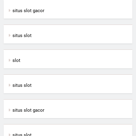
situs slot gacor
situs slot
slot
situs slot
situs slot gacor
situs slot