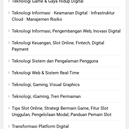
Teknologi Game & Gaya Hidup Digital
Teknologi Informasi · Keamanan Digital · Infrastruktur
Cloud · Manajemen Risiko
Teknologi Informasi, Pengembangan Web, Inovasi Digital
Teknologi Keuangan, Slot Online, Fintech, Digital
Payment
Teknologi Sistem dan Pengalaman Pengguna
Teknologi Web & Sistem Real-Time
Teknologi, Gaming, Visual Graphics
Teknologi, iGaming, Tren Permainan
Tips Slot Online, Strategi Bermain Game, Fitur Slot
Unggulan, Pengelolaan Modal, Panduan Pemain Slot
Transformasi Platform Digital