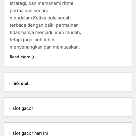
strategi, dan memahami ritme
permainan secara
mendalam.Ketika pola sudah
terbaca dengan baik, permainan
tidak hanya menjadi lebih mudah,
tetapi juga jauh lebih
menyenangkan dan memuaskan.
Read More
link slot
slot gacor
slot gacor hari ini