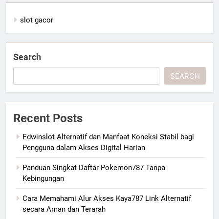
slot gacor
Search
SEARCH
Recent Posts
Edwinslot Alternatif dan Manfaat Koneksi Stabil bagi
Pengguna dalam Akses Digital Harian
Panduan Singkat Daftar Pokemon787 Tanpa
Kebingungan
Cara Memahami Alur Akses Kaya787 Link Alternatif
secara Aman dan Terarah