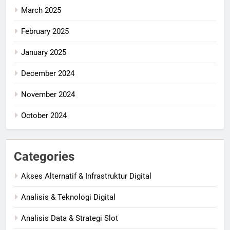
March 2025
February 2025
January 2025
December 2024
November 2024
October 2024
Categories
Akses Alternatif & Infrastruktur Digital
Analisis & Teknologi Digital
Analisis Data & Strategi Slot