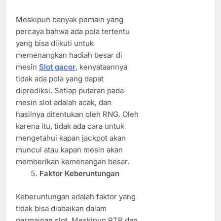
Meskipun banyak pemain yang
percaya bahwa ada pola tertentu
yang bisa diikuti untuk
memenangkan hadiah besar di
mesin
Slot gacor
, kenyataannya
tidak ada pola yang dapat
diprediksi. Setiap putaran pada
mesin slot adalah acak, dan
hasilnya ditentukan oleh RNG. Oleh
karena itu, tidak ada cara untuk
mengetahui kapan jackpot akan
muncul atau kapan mesin akan
memberikan kemenangan besar.
Faktor Keberuntungan
Keberuntungan adalah faktor yang
tidak bisa diabaikan dalam
permainan slot. Meskipun RTP dan