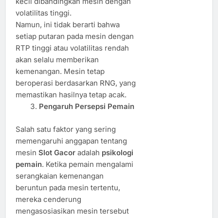
kecil dibandingkan mesin dengan
volatilitas tinggi.
Namun, ini tidak berarti bahwa
setiap putaran pada mesin dengan
RTP tinggi atau volatilitas rendah
akan selalu memberikan
kemenangan. Mesin tetap
beroperasi berdasarkan RNG, yang
memastikan hasilnya tetap acak.
Pengaruh Persepsi Pemain
Salah satu faktor yang sering
memengaruhi anggapan tentang
mesin
Slot Gacor
adalah
psikologi
pemain
. Ketika pemain mengalami
serangkaian kemenangan
beruntun pada mesin tertentu,
mereka cenderung
mengasosiasikan mesin tersebut