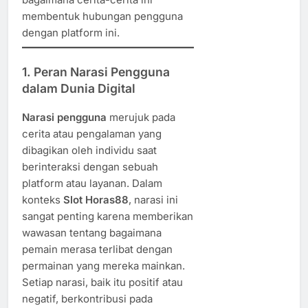
membentuk hubungan pengguna
dengan platform ini.
1.
Peran Narasi Pengguna
dalam Dunia Digital
Narasi pengguna
merujuk pada
cerita atau pengalaman yang
dibagikan oleh individu saat
berinteraksi dengan sebuah
platform atau layanan. Dalam
konteks
Slot Horas88
, narasi ini
sangat penting karena memberikan
wawasan tentang bagaimana
pemain merasa terlibat dengan
permainan yang mereka mainkan.
Setiap narasi, baik itu positif atau
negatif, berkontribusi pada