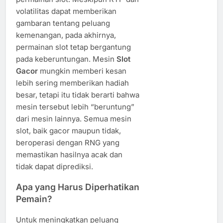
volatilitas dapat memberikan
gambaran tentang peluang
kemenangan, pada akhirnya,
permainan slot tetap bergantung
pada keberuntungan. Mesin
Slot
Gacor
mungkin memberi kesan
lebih sering memberikan hadiah
besar, tetapi itu tidak berarti bahwa
mesin tersebut lebih “beruntung”
dari mesin lainnya. Semua mesin
slot, baik gacor maupun tidak,
beroperasi dengan RNG yang
memastikan hasilnya acak dan
tidak dapat diprediksi.
Apa yang Harus Diperhatikan
Pemain?
Untuk meningkatkan peluang