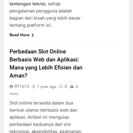
tantangan teknis
, setiap
pengalaman pengguna adalah
bagian dari kisah yang lebih besar
tentang platform ini.
Read More
Perbedaan Slot Online
Berbasis Web dan Aplikasi:
Mana yang Lebih Efisien dan
Aman?
ff77673
1 year ago
0
6
mins
Slot online tersedia dalam dua
bentuk utama: berbasis web dan
aplikasi. Artikel ini mengulas
perbedaan keduanya dari sisi
teknologi, aksesibilitas, keamanan,