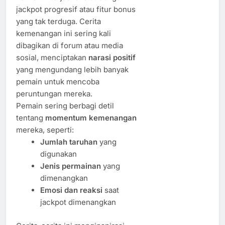
jackpot progresif atau fitur bonus
yang tak terduga. Cerita
kemenangan ini sering kali
dibagikan di forum atau media
sosial, menciptakan
narasi positif
yang mengundang lebih banyak
pemain untuk mencoba
peruntungan mereka.
Pemain sering berbagi detil
tentang
momentum kemenangan
mereka, seperti:
Jumlah taruhan
yang
digunakan
Jenis permainan
yang
dimenangkan
Emosi dan reaksi
saat
jackpot dimenangkan