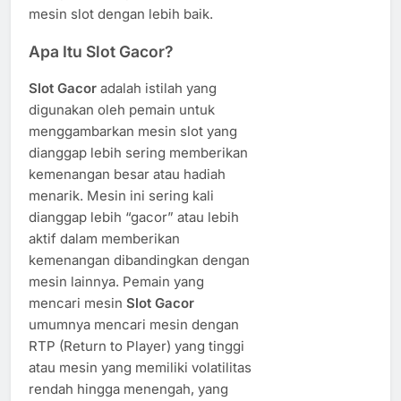
mesin slot dengan lebih baik.
Apa Itu Slot Gacor?
Slot Gacor
adalah istilah yang
digunakan oleh pemain untuk
menggambarkan mesin slot yang
dianggap lebih sering memberikan
kemenangan besar atau hadiah
menarik. Mesin ini sering kali
dianggap lebih “gacor” atau lebih
aktif dalam memberikan
kemenangan dibandingkan dengan
mesin lainnya. Pemain yang
mencari mesin
Slot Gacor
umumnya mencari mesin dengan
RTP (Return to Player) yang tinggi
atau mesin yang memiliki volatilitas
rendah hingga menengah, yang