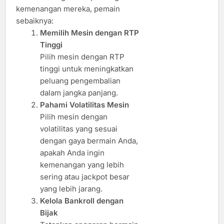
kemenangan mereka, pemain
sebaiknya:
Memilih Mesin dengan RTP
Tinggi
Pilih mesin dengan RTP
tinggi untuk meningkatkan
peluang pengembalian
dalam jangka panjang.
Pahami Volatilitas Mesin
Pilih mesin dengan
volatilitas yang sesuai
dengan gaya bermain Anda,
apakah Anda ingin
kemenangan yang lebih
sering atau jackpot besar
yang lebih jarang.
Kelola Bankroll dengan
Bijak