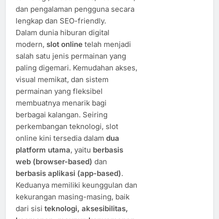
dan pengalaman pengguna secara
lengkap dan SEO-friendly.
Dalam dunia hiburan digital
modern,
slot online
telah menjadi
salah satu jenis permainan yang
paling digemari. Kemudahan akses,
visual memikat, dan sistem
permainan yang fleksibel
membuatnya menarik bagi
berbagai kalangan. Seiring
perkembangan teknologi, slot
online kini tersedia dalam
dua
platform utama
, yaitu
berbasis
web (browser-based)
dan
berbasis aplikasi (app-based)
.
Keduanya memiliki keunggulan dan
kekurangan masing-masing, baik
dari sisi
teknologi, aksesibilitas,