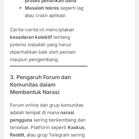
proses penarikan dana
Masalah teknis
seperti lag
atau crash aplikasi
Cerita-cerita ini menciptakan
kesadaran kolektif
tentang
potensi masalah yang harus
diperhatikan baik oleh pemain
maupun pengembang.
3.
Pengaruh Forum dan
Komunitas dalam
Membentuk Narasi
Forum online dan grup komunitas
adalah tempat di mana
narasi
pengguna
sering berkembang dan
tersebar. Platform seperti
Kaskus
,
Reddit
, atau grup Telegram sering