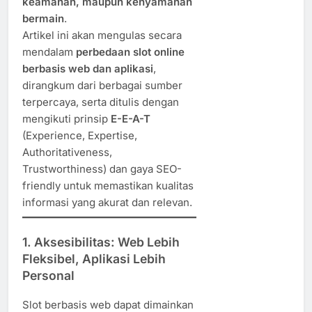
keamanan, maupun kenyamanan
bermain
.
Artikel ini akan mengulas secara
mendalam
perbedaan slot online
berbasis web dan aplikasi
,
dirangkum dari berbagai sumber
terpercaya, serta ditulis dengan
mengikuti prinsip
E-E-A-T
(Experience, Expertise,
Authoritativeness,
Trustworthiness) dan gaya SEO-
friendly untuk memastikan kualitas
informasi yang akurat dan relevan.
1. Aksesibilitas: Web Lebih
Fleksibel, Aplikasi Lebih
Personal
Slot berbasis web dapat dimainkan