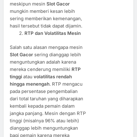
meskipun mesin
Slot Gacor
mungkin memberi kesan lebih
sering memberikan kemenangan,
hasil tersebut tidak dapat dijamin.
RTP dan Volatilitas Mesin
Salah satu alasan mengapa mesin
Slot Gacor
sering dianggap lebih
menguntungkan adalah karena
mereka cenderung memiliki
RTP
tinggi
atau
volatilitas rendah
hingga menengah
. RTP mengacu
pada persentase pengembalian
dari total taruhan yang diharapkan
kembali kepada pemain dalam
jangka panjang. Mesin dengan RTP
tinggi (misalnya 96% atau lebih)
dianggap lebih menguntungkan
bagi pemain karena mereka