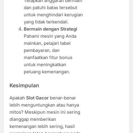
Tetapkan anggaran bermain
dan patuhi batas tersebut
untuk menghindari kerugian
yang tidak terkendali.
Bermain dengan Strategi
Pahami mesin yang Anda
mainkan, pelajari tabel
pembayaran, dan
manfaatkan fitur bonus
untuk meningkatkan
peluang kemenangan.
Kesimpulan
Apakah
Slot Gacor
benar-benar
lebih menguntungkan atau hanya
mitos? Meskipun mesin ini sering
dianggap memberikan
kemenangan lebih sering, hasil