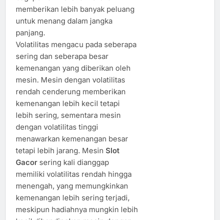
memberikan lebih banyak peluang
untuk menang dalam jangka
panjang.
Volatilitas mengacu pada seberapa
sering dan seberapa besar
kemenangan yang diberikan oleh
mesin. Mesin dengan volatilitas
rendah cenderung memberikan
kemenangan lebih kecil tetapi
lebih sering, sementara mesin
dengan volatilitas tinggi
menawarkan kemenangan besar
tetapi lebih jarang. Mesin
Slot
Gacor
sering kali dianggap
memiliki volatilitas rendah hingga
menengah, yang memungkinkan
kemenangan lebih sering terjadi,
meskipun hadiahnya mungkin lebih