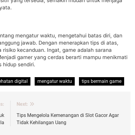
positif yang tersedia, semakin mudah untuk menjaga
yata.
ntang mengatur waktu, mengetahui batas diri, dan
anggung jawab. Dengan menerapkan tips di atas,
 risiko kecanduan. Ingat, game adalah sarana
Menjadi gamer yang cerdas berarti mampu menikmati
 hidup sendiri.
hatan digital
mengatur waktu
tips bermain game
s:
Next:
uk
Tips Mengelola Kemenangan di Slot Gacor Agar
la
Tidak Kehilangan Uang