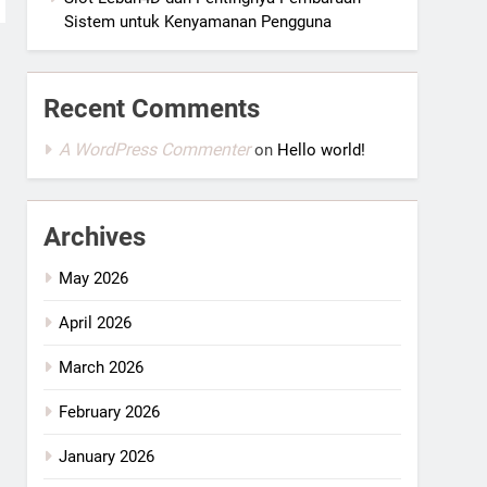
Sistem untuk Kenyamanan Pengguna
Recent Comments
A WordPress Commenter
on
Hello world!
Archives
May 2026
April 2026
March 2026
February 2026
January 2026