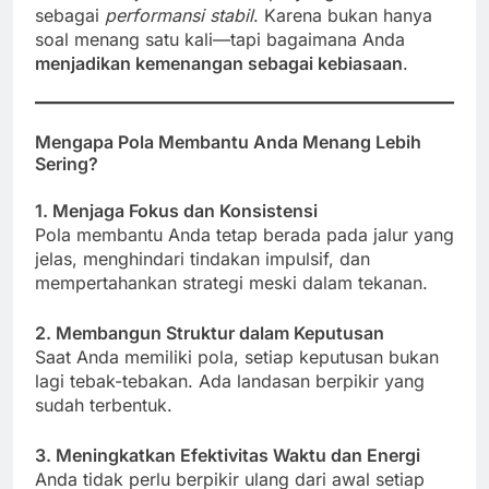
sebagai
performansi stabil
. Karena bukan hanya
soal menang satu kali—tapi bagaimana Anda
menjadikan kemenangan sebagai kebiasaan
.
Mengapa Pola Membantu Anda Menang Lebih
Sering?
1. Menjaga Fokus dan Konsistensi
Pola membantu Anda tetap berada pada jalur yang
jelas, menghindari tindakan impulsif, dan
mempertahankan strategi meski dalam tekanan.
2. Membangun Struktur dalam Keputusan
Saat Anda memiliki pola, setiap keputusan bukan
lagi tebak-tebakan. Ada landasan berpikir yang
sudah terbentuk.
3. Meningkatkan Efektivitas Waktu dan Energi
Anda tidak perlu berpikir ulang dari awal setiap