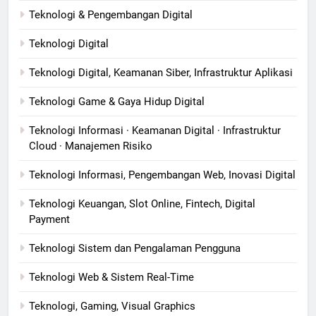
Teknologi & Pengembangan Digital
Teknologi Digital
Teknologi Digital, Keamanan Siber, Infrastruktur Aplikasi
Teknologi Game & Gaya Hidup Digital
Teknologi Informasi · Keamanan Digital · Infrastruktur
Cloud · Manajemen Risiko
Teknologi Informasi, Pengembangan Web, Inovasi Digital
Teknologi Keuangan, Slot Online, Fintech, Digital
Payment
Teknologi Sistem dan Pengalaman Pengguna
Teknologi Web & Sistem Real-Time
Teknologi, Gaming, Visual Graphics