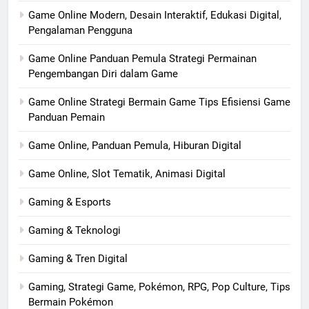
Game Online Modern, Desain Interaktif, Edukasi Digital,
Pengalaman Pengguna
Game Online Panduan Pemula Strategi Permainan
Pengembangan Diri dalam Game
Game Online Strategi Bermain Game Tips Efisiensi Game
Panduan Pemain
Game Online, Panduan Pemula, Hiburan Digital
Game Online, Slot Tematik, Animasi Digital
Gaming & Esports
Gaming & Teknologi
Gaming & Tren Digital
Gaming, Strategi Game, Pokémon, RPG, Pop Culture, Tips
Bermain Pokémon