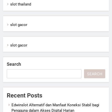
slot thailand
slot gacor
slot gacor
Search
SEARCH
Recent Posts
Edwinslot Alternatif dan Manfaat Koneksi Stabil bagi
Pengguna dalam Akses Digital Harian