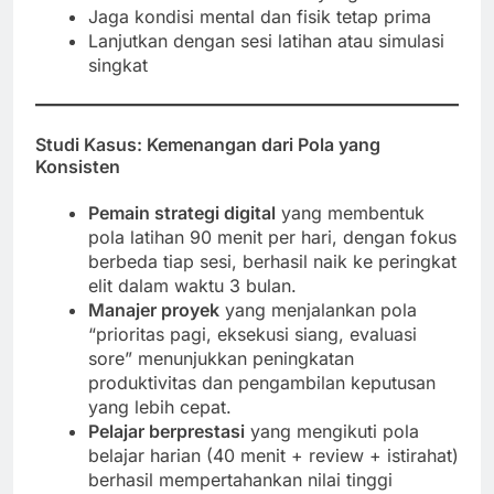
Jaga kondisi mental dan fisik tetap prima
Lanjutkan dengan sesi latihan atau simulasi
singkat
Studi Kasus: Kemenangan dari Pola yang
Konsisten
Pemain strategi digital
yang membentuk
pola latihan 90 menit per hari, dengan fokus
berbeda tiap sesi, berhasil naik ke peringkat
elit dalam waktu 3 bulan.
Manajer proyek
yang menjalankan pola
“prioritas pagi, eksekusi siang, evaluasi
sore” menunjukkan peningkatan
produktivitas dan pengambilan keputusan
yang lebih cepat.
Pelajar berprestasi
yang mengikuti pola
belajar harian (40 menit + review + istirahat)
berhasil mempertahankan nilai tinggi