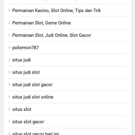
Permainan Kasino, Slot Online, Tips dan Trik
Permainan Slot, Game Online
Permainan Slot, Judi Online, Slot Gacor
pokemon787
situs judi
situs judi slot
situs judi slot gacor
situs judi slot online
situs slot
situs slot gacor
situs slot gacor hari ini