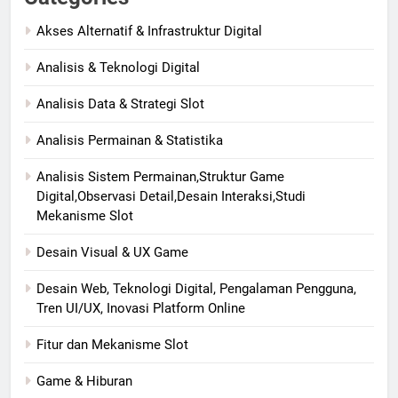
Akses Alternatif & Infrastruktur Digital
Analisis & Teknologi Digital
Analisis Data & Strategi Slot
Analisis Permainan & Statistika
Analisis Sistem Permainan,Struktur Game
Digital,Observasi Detail,Desain Interaksi,Studi
Mekanisme Slot
Desain Visual & UX Game
Desain Web, Teknologi Digital, Pengalaman Pengguna,
Tren UI/UX, Inovasi Platform Online
Fitur dan Mekanisme Slot
Game & Hiburan