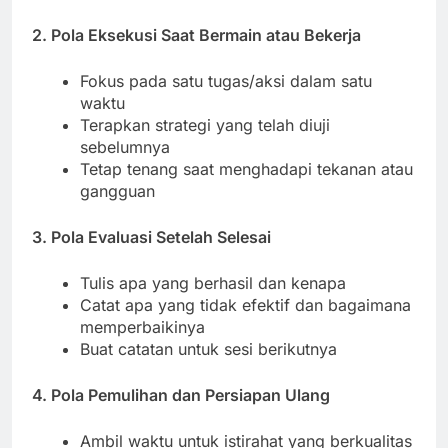
2. Pola Eksekusi Saat Bermain atau Bekerja
Fokus pada satu tugas/aksi dalam satu
waktu
Terapkan strategi yang telah diuji
sebelumnya
Tetap tenang saat menghadapi tekanan atau
gangguan
3. Pola Evaluasi Setelah Selesai
Tulis apa yang berhasil dan kenapa
Catat apa yang tidak efektif dan bagaimana
memperbaikinya
Buat catatan untuk sesi berikutnya
4. Pola Pemulihan dan Persiapan Ulang
Ambil waktu untuk istirahat yang berkualitas