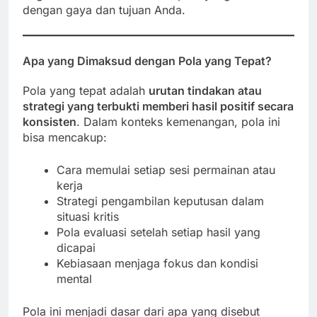
dengan gaya dan tujuan Anda.
Apa yang Dimaksud dengan Pola yang Tepat?
Pola yang tepat adalah
urutan tindakan atau
strategi yang terbukti memberi hasil positif secara
konsisten
. Dalam konteks kemenangan, pola ini
bisa mencakup:
Cara memulai setiap sesi permainan atau
kerja
Strategi pengambilan keputusan dalam
situasi kritis
Pola evaluasi setelah setiap hasil yang
dicapai
Kebiasaan menjaga fokus dan kondisi
mental
Pola ini menjadi dasar dari apa yang disebut