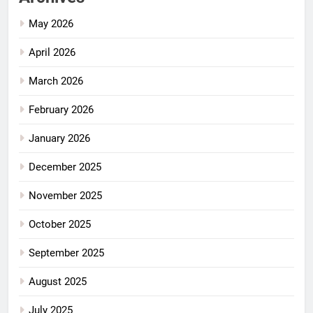
May 2026
April 2026
March 2026
February 2026
January 2026
December 2025
November 2025
October 2025
September 2025
August 2025
July 2025