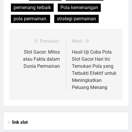
pemenang terbaik
Pola kemenangan
pola permainan.
strategi permainan
Previous:
Next:
Post
navigation
Slot Gacor: Mitos
Hasil Uji Coba Pola
atau Fakta dalam
Slot Gacor Hari Ini:
Dunia Permainan
Temukan Pola yang
Terbukti Efektif untuk
Meningkatkan
Peluang Menang
link slot