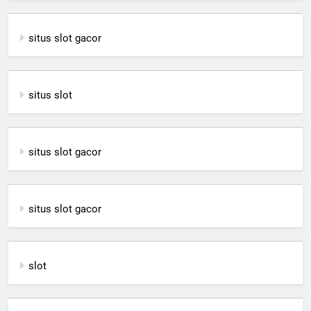
situs slot gacor
situs slot
situs slot gacor
situs slot gacor
slot