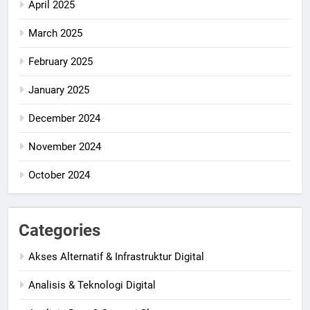
April 2025
March 2025
February 2025
January 2025
December 2024
November 2024
October 2024
Categories
Akses Alternatif & Infrastruktur Digital
Analisis & Teknologi Digital