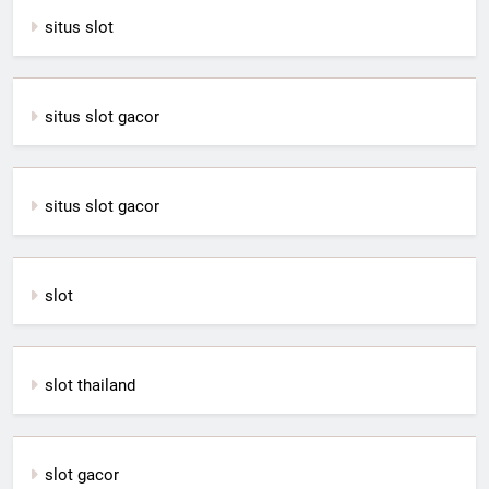
situs slot
situs slot gacor
situs slot gacor
slot
slot thailand
slot gacor