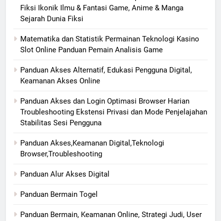
Fiksi Ikonik Ilmu & Fantasi Game, Anime & Manga
Sejarah Dunia Fiksi
Matematika dan Statistik Permainan Teknologi Kasino
Slot Online Panduan Pemain Analisis Game
Panduan Akses Alternatif, Edukasi Pengguna Digital,
Keamanan Akses Online
Panduan Akses dan Login Optimasi Browser Harian
Troubleshooting Ekstensi Privasi dan Mode Penjelajahan
Stabilitas Sesi Pengguna
Panduan Akses,Keamanan Digital,Teknologi
Browser,Troubleshooting
Panduan Alur Akses Digital
Panduan Bermain Togel
Panduan Bermain, Keamanan Online, Strategi Judi, User