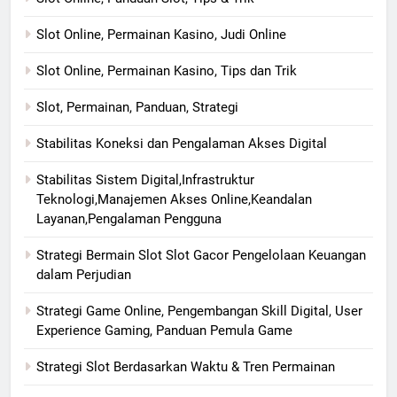
Slot Online, Permainan Kasino, Judi Online
Slot Online, Permainan Kasino, Tips dan Trik
Slot, Permainan, Panduan, Strategi
Stabilitas Koneksi dan Pengalaman Akses Digital
Stabilitas Sistem Digital,Infrastruktur
Teknologi,Manajemen Akses Online,Keandalan
Layanan,Pengalaman Pengguna
Strategi Bermain Slot Slot Gacor Pengelolaan Keuangan
dalam Perjudian
Strategi Game Online, Pengembangan Skill Digital, User
Experience Gaming, Panduan Pemula Game
Strategi Slot Berdasarkan Waktu & Tren Permainan