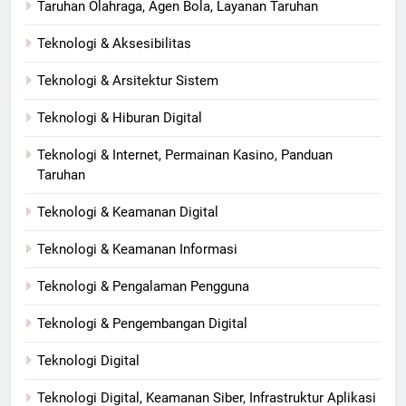
Taruhan Olahraga, Agen Bola, Layanan Taruhan
Teknologi & Aksesibilitas
Teknologi & Arsitektur Sistem
Teknologi & Hiburan Digital
Teknologi & Internet, Permainan Kasino, Panduan
Taruhan
Teknologi & Keamanan Digital
Teknologi & Keamanan Informasi
Teknologi & Pengalaman Pengguna
Teknologi & Pengembangan Digital
Teknologi Digital
Teknologi Digital, Keamanan Siber, Infrastruktur Aplikasi