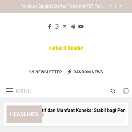
Skip
Cara Memahami Alur Akses Kaya787 Link
to
Alternatif secara Aman dan Terarah
content
Cara Menggunakan LAE138 Link Alternatif dengan
Langkah Mudah Dipahami
Edwinslot Alternatif dan Manfaat Koneksi Stabil
bagi Pengguna dalam Akses Digital Harian
Panduan Singkat Daftar Pokemon787 Tanpa
Kebingungan
Cara Memahami Alur Akses Kaya787 Link
Alternatif secara Aman dan Terarah
Carhartt Hoodie
Dapatkan Koleksi Hoodie Berkualitas Dari
Cara Menggunakan LAE138 Link Alternatif dengan
NEWSLETTER
RANDOM NEWS
Langkah Mudah Dipahami
Carhartt Hoodie.
MENU
dwinslot Alternatif dan Manfaat Koneksi Stabil bagi Pengguna
HEADLINES
 Months Ago