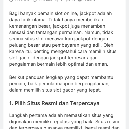
Bagi banyak pemain slot online, jackpot adalah
daya tarik utama. Tidak hanya memberikan
kemenangan besar, jackpot juga menambah
sensasi dan tantangan permainan. Namun, tidak
semua situs slot menawarkan jackpot dengan
peluang besar atau pembayaran yang adil. Oleh
karena itu, penting mengetahui cara memilih situs
slot gacor dengan jackpot terbesar agar
pengalaman bermain lebih optimal dan aman.
Berikut panduan lengkap yang dapat membantu
pemain, baik pemula maupun berpengalaman,
dalam memilih situs slot gacor yang tepat.
1. Pilih Situs Resmi dan Terpercaya
Langkah pertama adalah memastikan situs yang
digunakan memiliki reputasi yang baik. Situs resmi
dan terpercaya biasanya memiliki lisensi resmi dan