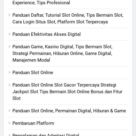
Experience, Tips Profesional
Panduan Daftar, Tutorial Slot Online, Tips Bermain Slot,
Cara Login Situs Slot, Platform Slot Terpercaya
Panduan Efektivitas Akses Digital
Panduan Game, Kasino Digital, Tips Bermain Slot,
Strategi Permainan, Hiburan Online, Game Digital,
Manajemen Modal
Panduan Slot Online
Panduan Slot Online Slot Gacor Terpercaya Strategi
Jackpot Slot Tips Bermain Slot Online Bonus dan Fitur
Slot
Panduan Slot Online, Permainan Digital, Hiburan & Game
Pembaruan Platform
Pengalaman dan Adaptasi Digital