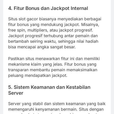
4. Fitur Bonus dan Jackpot Internal
Situs slot gacor biasanya menyediakan berbagai
fitur bonus yang mendukung jackpot. Misalnya,
free spin, multipliers, atau jackpot progresif.
Jackpot progresif terhubung antar pemain dan
bertambah seiring waktu, sehingga nilai hadiah
bisa mencapai angka sangat besar.
Pastikan situs menawarkan fitur ini dan memiliki
mekanisme klaim yang jelas. Fitur bonus yang
transparan membantu pemain memaksimalkan
peluang mendapatkan jackpot.
5. Sistem Keamanan dan Kestabilan
Server
Server yang stabil dan sistem keamanan yang baik
memengaruhi kenyamanan bermain. Situs dengan