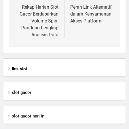
navigation
Rekap Harian Slot
Peran Link Alternatif
Gacor Berdasarkan
dalam Kenyamanan
Volume Spin:
Akses Platform
Panduan Lengkap
Analisis Data
link slot
slot gacor
slot gacor hari ini