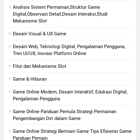
Analisis Sistem Permainan,Struktur Game
Digital,Observasi Detail,Desain Interaksi,Studi
Mekanisme Slot
Desain Visual & UX Game
Desain Web, Teknologi Digital, Pengalaman Pengguna,
Tren UI/UX, Inovasi Platform Online
Fitur dan Mekanisme Slot
Game & Hiburan
Game Online Modern, Desain Interaktif, Edukasi Digital,
Pengalaman Pengguna
Game Online Panduan Pemula Strategi Permainan
Pengembangan Diri dalam Game
Game Online Strategi Bermain Game Tips Efisiensi Game
Panduan Pemain