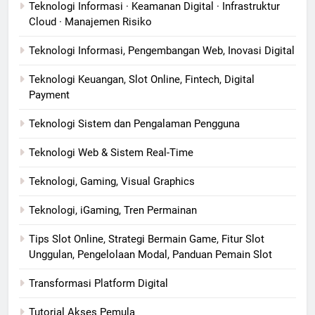
Teknologi Informasi · Keamanan Digital · Infrastruktur
Cloud · Manajemen Risiko
Teknologi Informasi, Pengembangan Web, Inovasi Digital
Teknologi Keuangan, Slot Online, Fintech, Digital
Payment
Teknologi Sistem dan Pengalaman Pengguna
Teknologi Web & Sistem Real-Time
Teknologi, Gaming, Visual Graphics
Teknologi, iGaming, Tren Permainan
Tips Slot Online, Strategi Bermain Game, Fitur Slot
Unggulan, Pengelolaan Modal, Panduan Pemain Slot
Transformasi Platform Digital
Tutorial Akses Pemula