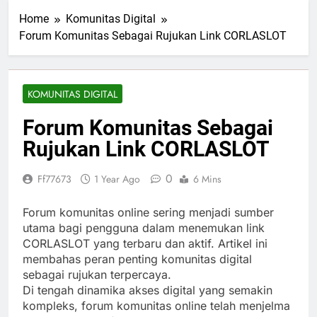
Home
Komunitas Digital
Forum Komunitas Sebagai Rujukan Link CORLASLOT
KOMUNITAS DIGITAL
Forum Komunitas Sebagai
Rujukan Link CORLASLOT
0
Ff77673
1 Year Ago
6 Mins
Forum komunitas online sering menjadi sumber
utama bagi pengguna dalam menemukan link
CORLASLOT yang terbaru dan aktif. Artikel ini
membahas peran penting komunitas digital
sebagai rujukan terpercaya.
Di tengah dinamika akses digital yang semakin
kompleks, forum komunitas online telah menjelma