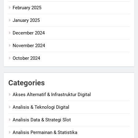
February 2025
January 2025
December 2024
November 2024
October 2024
Categories
Akses Alternatif & Infrastruktur Digital
Analisis & Teknologi Digital
Analisis Data & Strategi Slot
Analisis Permainan & Statistika