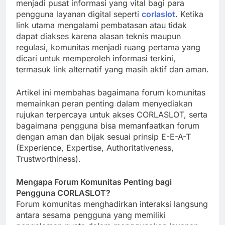
menjadi pusat informasi yang vital bagi para
pengguna layanan digital seperti
corlaslot
. Ketika
link utama mengalami pembatasan atau tidak
dapat diakses karena alasan teknis maupun
regulasi, komunitas menjadi ruang pertama yang
dicari untuk memperoleh informasi terkini,
termasuk link alternatif yang masih aktif dan aman.
Artikel ini membahas bagaimana forum komunitas
memainkan peran penting dalam menyediakan
rujukan terpercaya untuk akses CORLASLOT, serta
bagaimana pengguna bisa memanfaatkan forum
dengan aman dan bijak sesuai prinsip E-E-A-T
(Experience, Expertise, Authoritativeness,
Trustworthiness).
Mengapa Forum Komunitas Penting bagi
Pengguna CORLASLOT?
Forum komunitas menghadirkan interaksi langsung
antara sesama pengguna yang memiliki