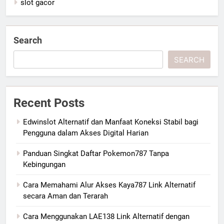
slot gacor
Search
SEARCH
Recent Posts
Edwinslot Alternatif dan Manfaat Koneksi Stabil bagi
Pengguna dalam Akses Digital Harian
Panduan Singkat Daftar Pokemon787 Tanpa
Kebingungan
Cara Memahami Alur Akses Kaya787 Link Alternatif
secara Aman dan Terarah
Cara Menggunakan LAE138 Link Alternatif dengan