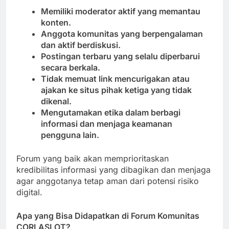
Memiliki moderator aktif yang memantau
konten.
Anggota komunitas yang berpengalaman
dan aktif berdiskusi.
Postingan terbaru yang selalu diperbarui
secara berkala.
Tidak memuat link mencurigakan atau
ajakan ke situs pihak ketiga yang tidak
dikenal.
Mengutamakan etika dalam berbagi
informasi dan menjaga keamanan
pengguna lain.
Forum yang baik akan memprioritaskan
kredibilitas informasi yang dibagikan dan menjaga
agar anggotanya tetap aman dari potensi risiko
digital.
Apa yang Bisa Didapatkan di Forum Komunitas
CORLASLOT?