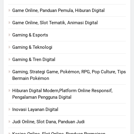
Game Online, Panduan Pemula, Hiburan Digital
Game Online, Slot Tematik, Animasi Digital
Gaming & Esports
Gaming & Teknologi
Gaming & Tren Digital
Gaming, Strategi Game, Pokémon, RPG, Pop Culture, Tips
Bermain Pokémon
Hiburan Digital Modern,Platform Online Responsif,
Pengalaman Pengguna Digital
Inovasi Layanan Digital
Judi Online, Slot Dana, Panduan Judi