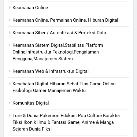
Keamanan Online
Keamanan Online, Permainan Online, Hiburan Digital
Keamanan Siber / Autentikasi & Proteksi Data
Keamanan Sistem Digital,Stabilitas Platform
Online,Infrastruktur Teknologi,Pengalaman
Pengguna,Manajemen Sistem
Keamanan Web & Infrastruktur Digital
Kesehatan Digital Hiburan Sehat Tips Game Online
Psikologi Gamer Manajemen Waktu
Komunitas Digital
Lore & Dunia Pokémon Edukasi Pop Culture Karakter
Fiksi Ikonik Ilmu & Fantasi Game, Anime & Manga
Sejarah Dunia Fiksi