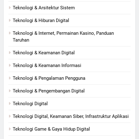
Teknologi & Arsitektur Sistem
Teknologi & Hiburan Digital
Teknologi & Internet, Permainan Kasino, Panduan
Taruhan
Teknologi & Keamanan Digital
Teknologi & Keamanan Informasi
Teknologi & Pengalaman Pengguna
Teknologi & Pengembangan Digital
Teknologi Digital
Teknologi Digital, Keamanan Siber, Infrastruktur Aplikasi
Teknologi Game & Gaya Hidup Digital