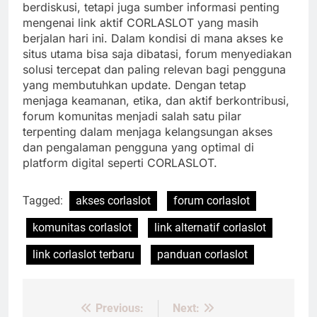
berdiskusi, tetapi juga sumber informasi penting
mengenai link aktif CORLASLOT yang masih
berjalan hari ini. Dalam kondisi di mana akses ke
situs utama bisa saja dibatasi, forum menyediakan
solusi tercepat dan paling relevan bagi pengguna
yang membutuhkan update. Dengan tetap
menjaga keamanan, etika, dan aktif berkontribusi,
forum komunitas menjadi salah satu pilar
terpenting dalam menjaga kelangsungan akses
dan pengalaman pengguna yang optimal di
platform digital seperti CORLASLOT.
Tagged:
akses corlaslot
forum corlaslot
komunitas corlaslot
link alternatif corlaslot
link corlaslot terbaru
panduan corlaslot
Previous:
Next:
Post