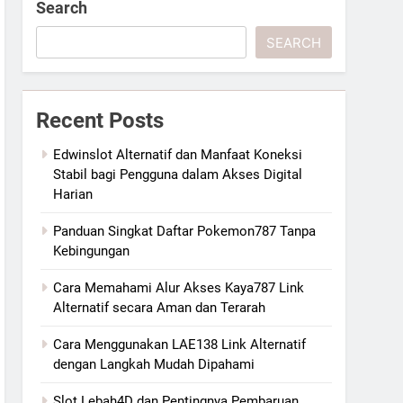
Search
SEARCH
Recent Posts
Edwinslot Alternatif dan Manfaat Koneksi
Stabil bagi Pengguna dalam Akses Digital
Harian
Panduan Singkat Daftar Pokemon787 Tanpa
Kebingungan
Cara Memahami Alur Akses Kaya787 Link
Alternatif secara Aman dan Terarah
Cara Menggunakan LAE138 Link Alternatif
dengan Langkah Mudah Dipahami
Slot Lebah4D dan Pentingnya Pembaruan