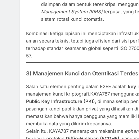
disimpan dalam bentuk terenkripsi menggu
Management System (KMS)
terpusat yang te
sistem rotasi kunci otomatis.
Kombinasi ketiga lapisan ini menciptakan infrastruk
aman secara teknis, tetapi juga efisien dari sisi p
terhadap standar keamanan global seperti ISO 270
57.
3) Manajemen Kunci dan Otentikasi Terdese
Salah satu elemen penting dalam E2EE adalah
key
manajemen kunci kriptografi.KAYA787 menggunak
Public Key Infrastructure (PKI)
, di mana setiap pe
pasangan kunci publik dan privat yang dihasilkan di 
memastikan bahwa hanya pengguna yang memiliki k
membuka data yang dikirim kepadanya.
Selain itu, KAYA787 menerapkan mekanisme
ephem
berbasis protokol
Diffie-Hellman (ECDHE)
, yang m