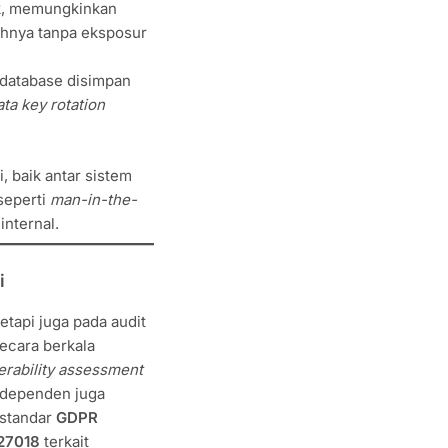
, memungkinkan
uhnya tanpa eksposur
database disimpan
ata key rotation
, baik antar sistem
seperti
man-in-the-
internal.
i
etapi juga pada audit
ecara berkala
erability assessment
independen juga
 standar
GDPR
 27018
terkait