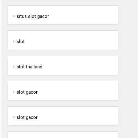
situs slot gacor
slot
slot thailand
slot gacor
slot gacor