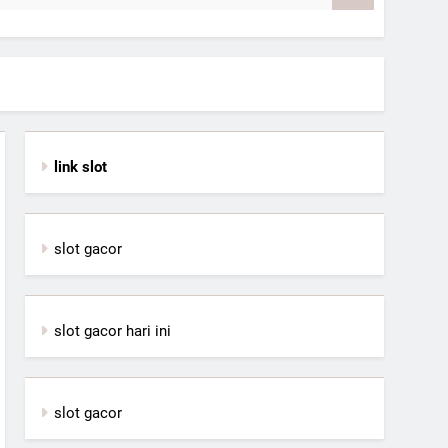
link slot
slot gacor
slot gacor hari ini
slot gacor