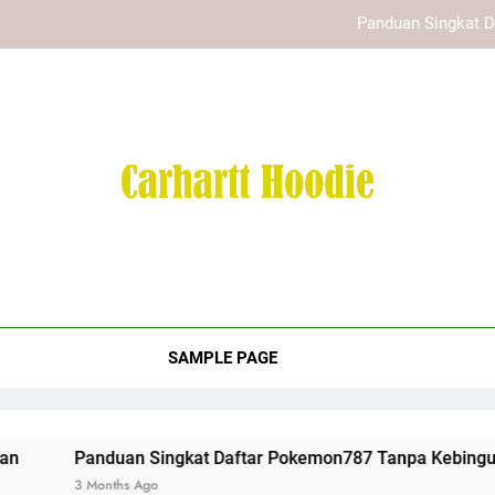
Panduan Singkat 
Cara Memahami Alur Akses Kaya787 Lin
Cara Menggunakan LAE138 Link Alter
Edwinslot Alternatif dan Manfaat Koneksi Stabil ba
Panduan Singkat 
Cara Memahami Alur Akses Kaya787 Lin
hartt Hoodie
oleksi Hoodie Berkualitas Dari Carhartt Hoodie.
Cara Menggunakan LAE138 Link Alter
SAMPLE PAGE
nduan Singkat Daftar Pokemon787 Tanpa Kebingungan
onths Ago