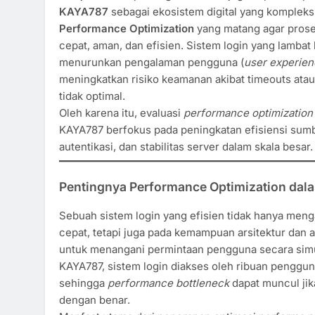
KAYA787
sebagai ekosistem digital yang kompleks
Performance Optimization
yang matang agar proses
cepat, aman, dan efisien. Sistem login yang lambat
menurunkan pengalaman pengguna (
user experie
meningkatkan risiko keamanan akibat timeouts atau
tidak optimal.
Oleh karena itu, evaluasi
performance optimization
KAYA787 berfokus pada peningkatan efisiensi sum
autentikasi, dan stabilitas server dalam skala besar.
Pentingnya Performance Optimization dal
Sebuah sistem login yang efisien tidak hanya men
cepat, tetapi juga pada kemampuan arsitektur dan a
untuk menangani permintaan pengguna secara simu
KAYA787, sistem login diakses oleh ribuan penggu
sehingga
performance bottleneck
dapat muncul jika
dengan benar.