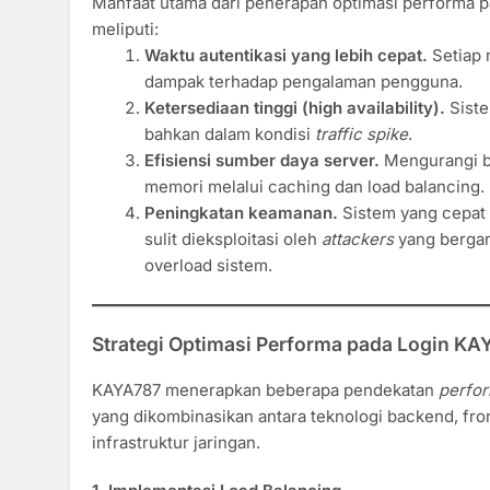
Manfaat utama dari penerapan optimasi performa 
meliputi:
Waktu autentikasi yang lebih cepat.
Setiap m
dampak terhadap pengalaman pengguna.
Ketersediaan tinggi (high availability).
Siste
bahkan dalam kondisi
traffic spike
.
Efisiensi sumber daya server.
Mengurangi 
memori melalui caching dan load balancing.
Peningkatan keamanan.
Sistem yang cepat 
sulit dieksploitasi oleh
attackers
yang bergan
overload sistem.
Strategi Optimasi Performa pada Login K
KAYA787 menerapkan beberapa pendekatan
perfor
yang dikombinasikan antara teknologi backend, fro
infrastruktur jaringan.