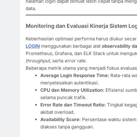
halaman login dapat dimuat lebih cepat tanpa me
data.
Monitoring dan Evaluasi Kinerja Sistem Lo
Keberhasilan optimasi performa harus diukur secara
LOGIN
menggunakan berbagai alat
observability d
Prometheus, Grafana, dan ELK Stack untuk mengu
throughput
, serta
error rate
.
Beberapa metrik utama yang menjadi fokus evaluasi 
Average Login Response Time:
Rata-rata w
menyelesaikan autentikasi.
CPU dan Memory Utilization:
Efisiensi sumb
selama puncak trafik.
Error Rate dan Timeout Ratio:
Tingkat kegag
akibat overload.
Availability Score:
Persentase waktu sistem l
diakses tanpa gangguan.