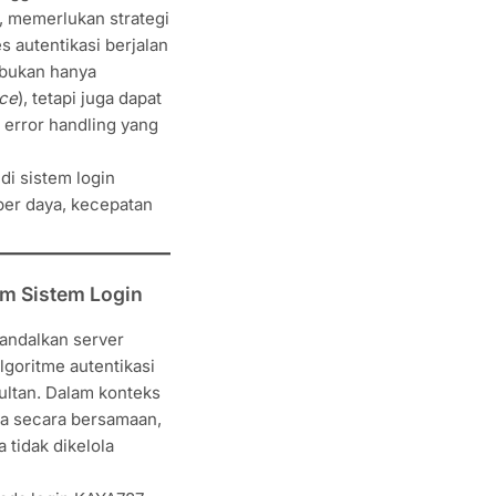
, memerlukan strategi
 autentikasi berjalan
 bukan hanya
nce
), tetapi juga dapat
 error handling yang
di sistem login
ber daya, kecepatan
am Sistem Login
gandalkan server
lgoritme autentikasi
ltan. Dalam konteks
na secara bersamaan,
 tidak dikelola