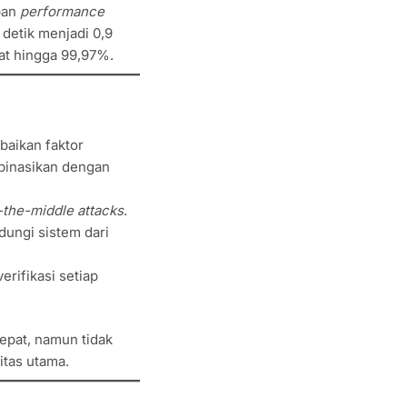
pan
performance
 detik menjadi 0,9
kat hingga 99,97%.
baikan faktor
binasikan dengan
the-middle attacks
.
dungi sistem dari
rifikasi setiap
cepat, namun tidak
tas utama.