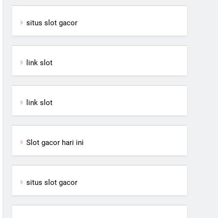
situs slot gacor
link slot
link slot
Slot gacor hari ini
situs slot gacor