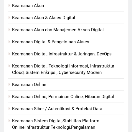
Keamanan Akun
Keamanan Akun & Akses Digital
Keamanan Akun dan Manajemen Akses Digital
Keamanan Digital & Pengelolaan Akses
Keamanan Digital, Infrastruktur & Jaringan, DevOps
Keamanan Digital, Teknologi Informasi, Infrastruktur
Cloud, Sistem Enkripsi, Cybersecurity Modern
Keamanan Online
Keamanan Online, Permainan Online, Hiburan Digital
Keamanan Siber / Autentikasi & Proteksi Data
Keamanan Sistem Digital,Stabilitas Platform
Online,Infrastruktur Teknologi,Pengalaman