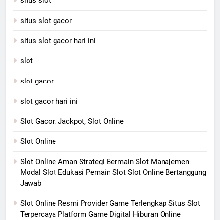
situs slot
situs slot gacor
situs slot gacor hari ini
slot
slot gacor
slot gacor hari ini
Slot Gacor, Jackpot, Slot Online
Slot Online
Slot Online Aman Strategi Bermain Slot Manajemen
Modal Slot Edukasi Pemain Slot Slot Online Bertanggung
Jawab
Slot Online Resmi Provider Game Terlengkap Situs Slot
Terpercaya Platform Game Digital Hiburan Online