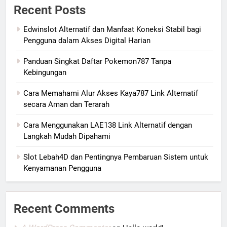
Recent Posts
Edwinslot Alternatif dan Manfaat Koneksi Stabil bagi
Pengguna dalam Akses Digital Harian
Panduan Singkat Daftar Pokemon787 Tanpa
Kebingungan
Cara Memahami Alur Akses Kaya787 Link Alternatif
secara Aman dan Terarah
Cara Menggunakan LAE138 Link Alternatif dengan
Langkah Mudah Dipahami
Slot Lebah4D dan Pentingnya Pembaruan Sistem untuk
Kenyamanan Pengguna
Recent Comments