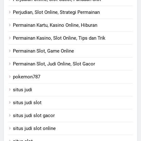
Perjudian, Slot Online, Strategi Permainan
Permainan Kartu, Kasino Online, Hiburan
Permainan Kasino, Slot Online, Tips dan Trik
Permainan Slot, Game Online
Permainan Slot, Judi Online, Slot Gacor
pokemon787
situs judi
situs judi slot
situs judi slot gacor
situs judi slot online