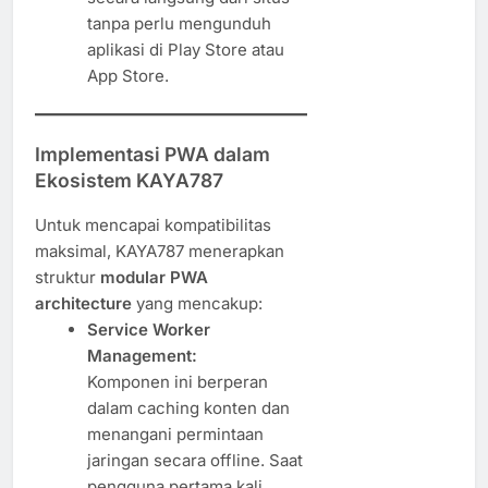
tanpa perlu mengunduh
aplikasi di Play Store atau
App Store.
Implementasi PWA dalam
Ekosistem KAYA787
Untuk mencapai kompatibilitas
maksimal, KAYA787 menerapkan
struktur
modular PWA
architecture
yang mencakup:
Service Worker
Management:
Komponen ini berperan
dalam caching konten dan
menangani permintaan
jaringan secara offline. Saat
pengguna pertama kali