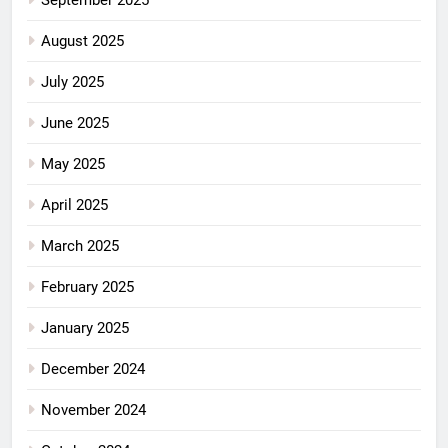
August 2025
July 2025
June 2025
May 2025
April 2025
March 2025
February 2025
January 2025
December 2024
November 2024