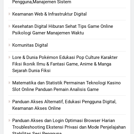
Pengguna,Manajemen Sistem
Keamanan Web & Infrastruktur Digital
Kesehatan Digital Hiburan Sehat Tips Game Online
Psikologi Gamer Manajemen Waktu
Komunitas Digital
Lore & Dunia Pokémon Edukasi Pop Culture Karakter
Fiksi Ikonik Ilmu & Fantasi Game, Anime & Manga
Sejarah Dunia Fiksi
Matematika dan Statistik Permainan Teknologi Kasino
Slot Online Panduan Pemain Analisis Game
Panduan Akses Alternatif, Edukasi Pengguna Digital,
Keamanan Akses Online
Panduan Akses dan Login Optimasi Browser Harian
Troubleshooting Ekstensi Privasi dan Mode Penjelajahan
Stabilitas Sesi Pengguna