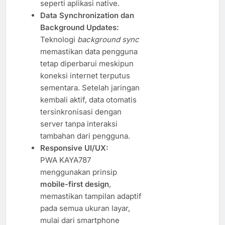
seperti aplikasi native.
Data Synchronization dan
Background Updates:
Teknologi
background sync
memastikan data pengguna
tetap diperbarui meskipun
koneksi internet terputus
sementara. Setelah jaringan
kembali aktif, data otomatis
tersinkronisasi dengan
server tanpa interaksi
tambahan dari pengguna.
Responsive UI/UX:
PWA KAYA787
menggunakan prinsip
mobile-first design
,
memastikan tampilan adaptif
pada semua ukuran layar,
mulai dari smartphone