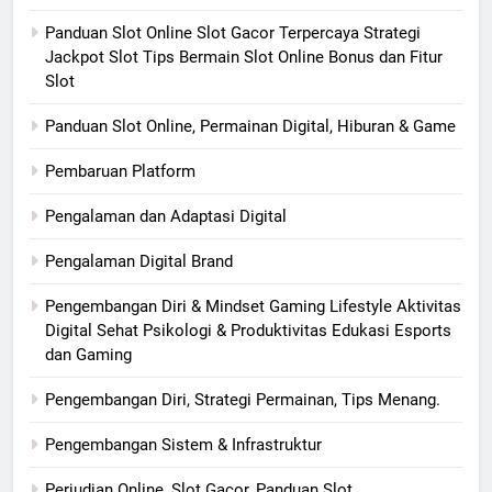
Panduan Slot Online Slot Gacor Terpercaya Strategi
Jackpot Slot Tips Bermain Slot Online Bonus dan Fitur
Slot
Panduan Slot Online, Permainan Digital, Hiburan & Game
Pembaruan Platform
Pengalaman dan Adaptasi Digital
Pengalaman Digital Brand
Pengembangan Diri & Mindset Gaming Lifestyle Aktivitas
Digital Sehat Psikologi & Produktivitas Edukasi Esports
dan Gaming
Pengembangan Diri, Strategi Permainan, Tips Menang.
Pengembangan Sistem & Infrastruktur
Perjudian Online, Slot Gacor, Panduan Slot