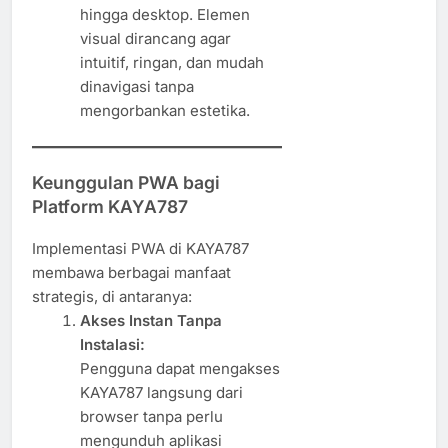
hingga desktop. Elemen
visual dirancang agar
intuitif, ringan, dan mudah
dinavigasi tanpa
mengorbankan estetika.
Keunggulan PWA bagi
Platform KAYA787
Implementasi PWA di KAYA787
membawa berbagai manfaat
strategis, di antaranya:
Akses Instan Tanpa
Instalasi:
Pengguna dapat mengakses
KAYA787 langsung dari
browser tanpa perlu
mengunduh aplikasi