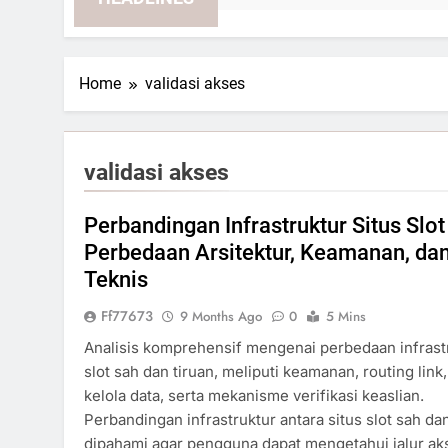
Home
validasi akses
validasi akses
Perbandingan Infrastruktur Situs Slot
Perbedaan Arsitektur, Keamanan, dan
Teknis
Ff77673
9 Months Ago
0
5 Mins
Analisis komprehensif mengenai perbedaan infrastr
slot sah dan tiruan, meliputi keamanan, routing link, s
kelola data, serta mekanisme verifikasi keaslian.
Perbandingan infrastruktur antara situs slot sah da
dipahami agar pengguna dapat mengetahui jalur ak