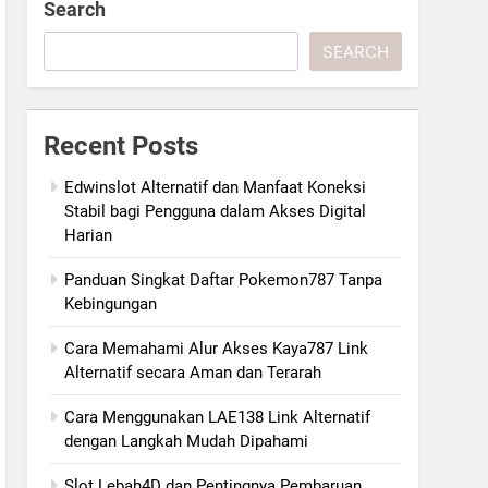
Search
SEARCH
Recent Posts
Edwinslot Alternatif dan Manfaat Koneksi
Stabil bagi Pengguna dalam Akses Digital
Harian
Panduan Singkat Daftar Pokemon787 Tanpa
Kebingungan
Cara Memahami Alur Akses Kaya787 Link
Alternatif secara Aman dan Terarah
Cara Menggunakan LAE138 Link Alternatif
dengan Langkah Mudah Dipahami
Slot Lebah4D dan Pentingnya Pembaruan