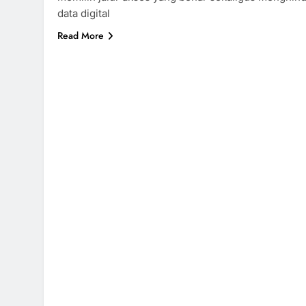
data digital
Read More