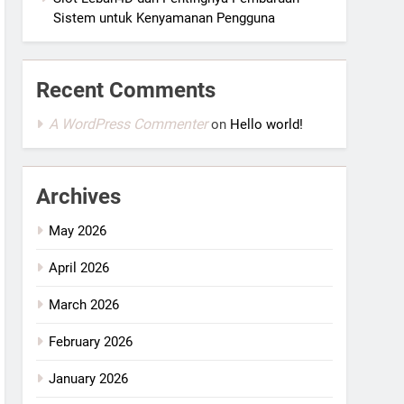
Sistem untuk Kenyamanan Pengguna
Recent Comments
A WordPress Commenter
on
Hello world!
Archives
May 2026
April 2026
March 2026
February 2026
January 2026