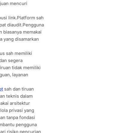
ujuan mencuri
usi link.Platform sah
pat diaudit.Pengguna
an biasanya memakai
sa yang disamarkan
us sah memiliki
 dan segera
iruan tidak memiliki
guan, layanan
ot
sah dan tiruan
uan teknis dalam
kai arsitektur
lola privasi yang
an tanpa fondasi
embantu pengguna
ri risiko pencurian