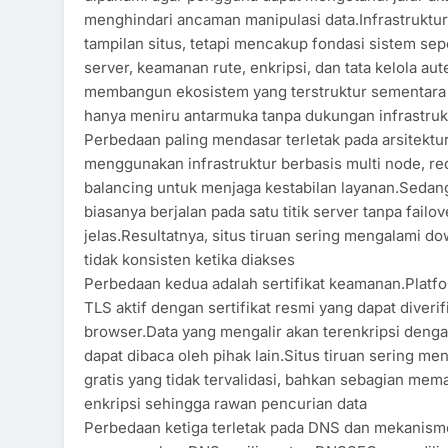
menghindari ancaman manipulasi data.Infrastruktur
tampilan situs, tetapi mencakup fondasi sistem sep
server, keamanan rute, enkripsi, dan tata kelola aut
membangun ekosistem yang terstruktur sementara
hanya meniru antarmuka tanpa dukungan infrastrukt
Perbedaan paling mendasar terletak pada arsitektur
menggunakan infrastruktur berbasis multi node, re
balancing untuk menjaga kestabilan layanan.Sedang
biasanya berjalan pada satu titik server tanpa failo
jelas.Resultatnya, situs tiruan sering mengalami do
tidak konsisten ketika diakses
Perbedaan kedua adalah sertifikat keamanan.Plat
TLS aktif dengan sertifikat resmi yang dapat diverif
browser.Data yang mengalir akan terenkripsi denga
dapat dibaca oleh pihak lain.Situs tiruan sering me
gratis yang tidak tervalidasi, bahkan sebagian mem
enkripsi sehingga rawan pencurian data
Perbedaan ketiga terletak pada DNS dan mekanisme