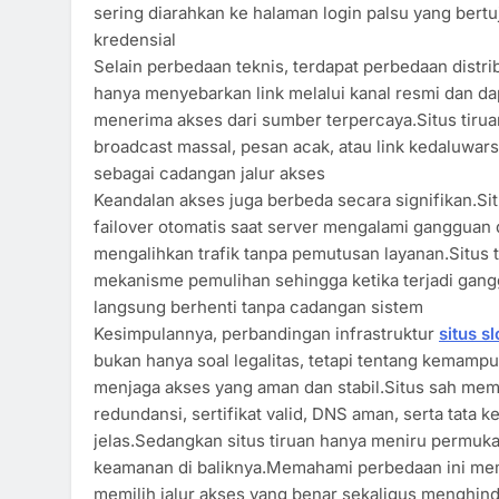
sering diarahkan ke halaman login palsu yang bert
kredensial
Selain perbedaan teknis, terdapat perbedaan distrib
hanya menyebarkan link melalui kanal resmi dan da
menerima akses dari sumber terpercaya.Situs tiru
broadcast massal, pesan acak, atau link kedaluwar
sebagai cadangan jalur akses
Keandalan akses juga berbeda secara signifikan.Sit
failover otomatis saat server mengalami gangguan
mengalihkan trafik tanpa pemutusan layanan.Situs t
mekanisme pemulihan sehingga ketika terjadi gang
langsung berhenti tanpa cadangan sistem
Kesimpulannya, perbandingan infrastruktur
situs sl
bukan hanya soal legalitas, tetapi tentang kemamp
menjaga akses yang aman dan stabil.Situs sah mema
redundansi, sertifikat valid, DNS aman, serta tata ke
jelas.Sedangkan situs tiruan hanya meniru permuka
keamanan di baliknya.Memahami perbedaan ini m
memilih jalur akses yang benar sekaligus menghinda