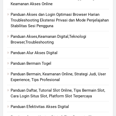
Keamanan Akses Online
Panduan Akses dan Login Optimasi Browser Harian
Troubleshooting Ekstensi Privasi dan Mode Penjelajahan
Stabilitas Sesi Pengguna
Panduan Akses,Keamanan Digital,Teknologi
Browser,Troubleshooting
Panduan Alur Akses Digital
Panduan Bermain Togel
Panduan Bermain, Keamanan Online, Strategi Judi, User
Experience, Tips Profesional
Panduan Daftar, Tutorial Slot Online, Tips Bermain Slot,
Cara Login Situs Slot, Platform Slot Terpercaya
Panduan Efektivitas Akses Digital