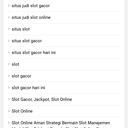
situs judi slot gacor
situs judi slot online
situs slot
situs slot gacor
situs slot gacor hari ini
slot
slot gacor
slot gacor hari ini
Slot Gacor, Jackpot, Slot Online
Slot Online
Slot Online Aman Strategi Bermain Slot Manajemen