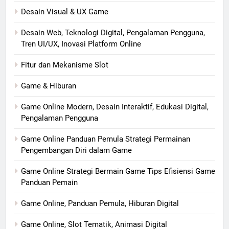
Desain Visual & UX Game
Desain Web, Teknologi Digital, Pengalaman Pengguna,
Tren UI/UX, Inovasi Platform Online
Fitur dan Mekanisme Slot
Game & Hiburan
Game Online Modern, Desain Interaktif, Edukasi Digital,
Pengalaman Pengguna
Game Online Panduan Pemula Strategi Permainan
Pengembangan Diri dalam Game
Game Online Strategi Bermain Game Tips Efisiensi Game
Panduan Pemain
Game Online, Panduan Pemula, Hiburan Digital
Game Online, Slot Tematik, Animasi Digital