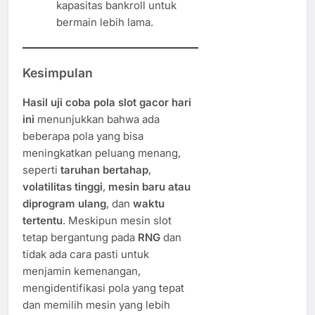
kapasitas bankroll untuk
bermain lebih lama.
Kesimpulan
Hasil uji coba pola slot gacor hari
ini
menunjukkan bahwa ada
beberapa pola yang bisa
meningkatkan peluang menang,
seperti
taruhan bertahap
,
volatilitas tinggi
,
mesin baru atau
diprogram ulang
, dan
waktu
tertentu
. Meskipun mesin slot
tetap bergantung pada
RNG
dan
tidak ada cara pasti untuk
menjamin kemenangan,
mengidentifikasi pola yang tepat
dan memilih mesin yang lebih