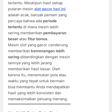
tertentu. Meskipun hasil setiap
putaran mesin
slot gacor hari ini
adalah acak, banyak pemain yang
percaya bahwa ada
periode
tertentu
di mana mesin lebih
sering memberikan
pembayaran
besar
atau
fitur bonus
.
Mesin slot yang gacor cenderung
memberikan
kemenangan lebih
sering
dibandingkan dengan mesin
lainnya yang lebih jarang
memberikan hasil besar. Oleh
karena itu, menemukan pola atau
waktu yang tepat untuk bermain
bisa membantu Anda mendapatkan
hasil yang lebih konsisten dan
memaksimalkan peluang menang.