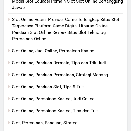
Modal Slot Edukasi Pemain Slot Slot Online Bertanggung
Jawab
Slot Online Resmi Provider Game Terlengkap Situs Slot
Terpercaya Platform Game Digital Hiburan Online
Panduan Slot Online Review Situs Slot Teknologi
Permainan Online
Slot Online, Judi Online, Permainan Kasino
Slot Online, Panduan Bermain, Tips dan Trik Judi
Slot Online, Panduan Permainan, Strategi Menang
Slot Online, Panduan Slot, Tips & Trik
Slot Online, Permainan Kasino, Judi Online
Slot Online, Permainan Kasino, Tips dan Trik
Slot, Permainan, Panduan, Strategi