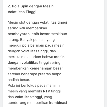
2.
Pola Spin dengan Mesin
Volatilitas Tinggi
Mesin slot dengan
volatilitas tinggi
sering kali memberikan
pembayaran lebih besar
meskipun
jarang. Banyak pemain yang
menguji pola bermain pada mesin
dengan volatilitas tinggi, dan
mereka melaporkan bahwa
mesin
dengan volatilitas tinggi
sering
memberikan
kemenangan besar
setelah beberapa putaran tanpa
hadiah besar.
Pola ini berfokus pada memilih
mesin yang memiliki
RTP tinggi
dan
volatilitas tinggi
, yang
cenderung memberikan
kombinasi