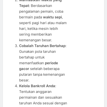
Tepat
: Berdasarkan
pengalaman pemain, coba
bermain pada
waktu sepi
,
seperti pagi hari atau malam
hari, ketika mesin lebih
sering memberikan
kemenangan besar.
Cobalah Taruhan Bertahap
:
Gunakan pola taruhan
bertahap untuk
memanfaatkan
periode
gacor
setelah beberapa
putaran tanpa kemenangan
besar.
Kelola Bankroll Anda
:
Tentukan anggaran
permainan dan sesuaikan
taruhan Anda sesuai dengan