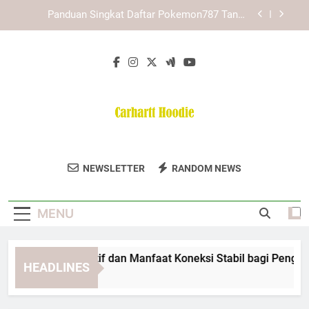
Skip
Cara Memahami Alur Akses Kaya787 Link
to
Alternatif secara Aman dan Terarah
content
Cara Menggunakan LAE138 Link Alternatif dengan
Langkah Mudah Dipahami
Edwinslot Alternatif dan Manfaat Koneksi Stabil
bagi Pengguna dalam Akses Digital Harian
Panduan Singkat Daftar Pokemon787 Tanpa
Kebingungan
Cara Memahami Alur Akses Kaya787 Link
Alternatif secara Aman dan Terarah
Carhartt Hoodie
Dapatkan Koleksi Hoodie Berkualitas Dari
Cara Menggunakan LAE138 Link Alternatif dengan
NEWSLETTER
RANDOM NEWS
Langkah Mudah Dipahami
Carhartt Hoodie.
MENU
winslot Alternatif dan Manfaat Koneksi Stabil bagi Pengguna 
HEADLINES
Months Ago