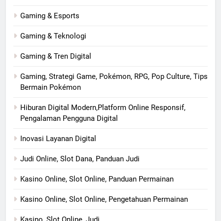
Gaming & Esports
Gaming & Teknologi
Gaming & Tren Digital
Gaming, Strategi Game, Pokémon, RPG, Pop Culture, Tips
Bermain Pokémon
Hiburan Digital Modern,Platform Online Responsif,
Pengalaman Pengguna Digital
Inovasi Layanan Digital
Judi Online, Slot Dana, Panduan Judi
Kasino Online, Slot Online, Panduan Permainan
Kasino Online, Slot Online, Pengetahuan Permainan
Kasino, Slot Online, Judi