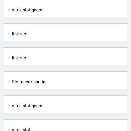
situs slot gacor
link slot
link slot
Slot gacor hari ini
situs slot gacor
situs slot