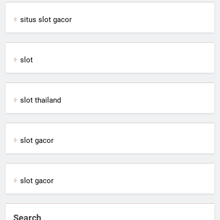
situs slot gacor
slot
slot thailand
slot gacor
slot gacor
Search