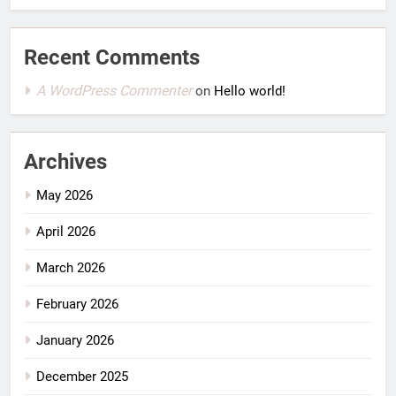
Recent Comments
A WordPress Commenter
on
Hello world!
Archives
May 2026
April 2026
March 2026
February 2026
January 2026
December 2025