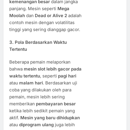
kemenangan besar
dalam jangka
panjang. Mesin seperti
Mega
Moolah
dan
Dead or Alive 2
adalah
contoh mesin dengan volatilitas
tinggi yang sering dianggap gacor.
3.
Pola Berdasarkan Waktu
Tertentu
Beberapa pemain melaporkan
bahwa
mesin slot lebih gacor pada
waktu tertentu
, seperti
pagi hari
atau
malam hari
. Berdasarkan uji
coba yang dilakukan oleh para
pemain, mesin lebih sering
memberikan
pembayaran besar
ketika lebih sedikit pemain yang
aktif.
Mesin yang baru dihidupkan
atau
diprogram ulang
juga lebih