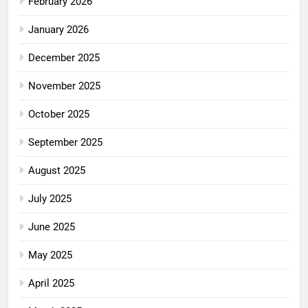
February 2026
January 2026
December 2025
November 2025
October 2025
September 2025
August 2025
July 2025
June 2025
May 2025
April 2025