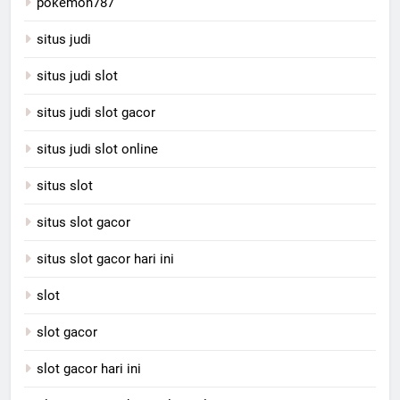
pokemon787
situs judi
situs judi slot
situs judi slot gacor
situs judi slot online
situs slot
situs slot gacor
situs slot gacor hari ini
slot
slot gacor
slot gacor hari ini