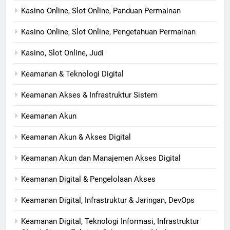
Kasino Online, Slot Online, Panduan Permainan
Kasino Online, Slot Online, Pengetahuan Permainan
Kasino, Slot Online, Judi
Keamanan & Teknologi Digital
Keamanan Akses & Infrastruktur Sistem
Keamanan Akun
Keamanan Akun & Akses Digital
Keamanan Akun dan Manajemen Akses Digital
Keamanan Digital & Pengelolaan Akses
Keamanan Digital, Infrastruktur & Jaringan, DevOps
Keamanan Digital, Teknologi Informasi, Infrastruktur