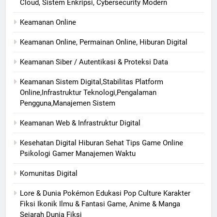
Cloud, Sistem Enkripsi, Cybersecurity Modern
Keamanan Online
Keamanan Online, Permainan Online, Hiburan Digital
Keamanan Siber / Autentikasi & Proteksi Data
Keamanan Sistem Digital,Stabilitas Platform
Online,Infrastruktur Teknologi,Pengalaman
Pengguna,Manajemen Sistem
Keamanan Web & Infrastruktur Digital
Kesehatan Digital Hiburan Sehat Tips Game Online
Psikologi Gamer Manajemen Waktu
Komunitas Digital
Lore & Dunia Pokémon Edukasi Pop Culture Karakter
Fiksi Ikonik Ilmu & Fantasi Game, Anime & Manga
Sejarah Dunia Fiksi