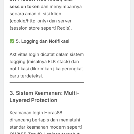
session token
dan menyimpannya
secara aman di sisi klien
(cookie/http-only) dan server
(session store seperti Redis).
5. Logging dan Notifikasi
Aktivitas login dicatat dalam sistem
logging (misalnya ELK stack) dan
notifikasi dikirimkan jika perangkat
baru terdeteksi.
3. Sistem Keamanan: Multi-
Layered Protection
Keamanan login Horas88
dirancang berlapis dan mematuhi
standar keamanan modern seperti