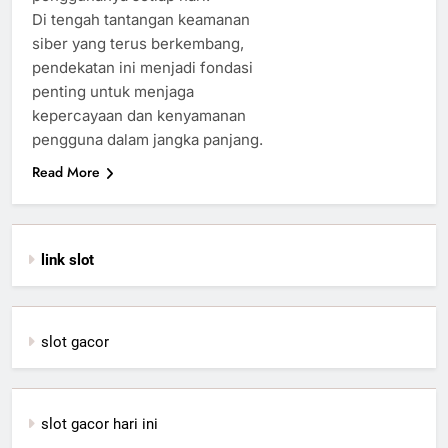
Di tengah tantangan keamanan
siber yang terus berkembang,
pendekatan ini menjadi fondasi
penting untuk menjaga
kepercayaan dan kenyamanan
pengguna dalam jangka panjang.
Read More
link slot
slot gacor
slot gacor hari ini