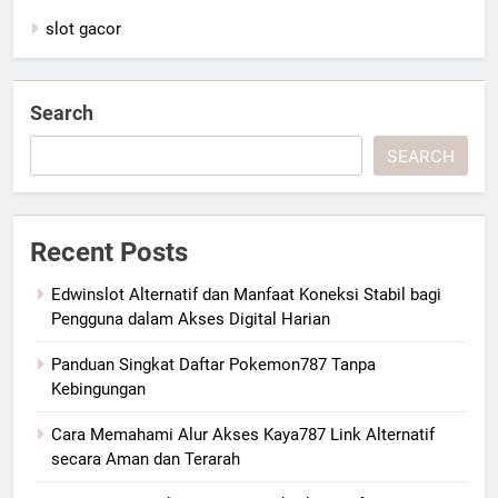
slot gacor
Search
SEARCH
Recent Posts
Edwinslot Alternatif dan Manfaat Koneksi Stabil bagi
Pengguna dalam Akses Digital Harian
Panduan Singkat Daftar Pokemon787 Tanpa
Kebingungan
Cara Memahami Alur Akses Kaya787 Link Alternatif
secara Aman dan Terarah