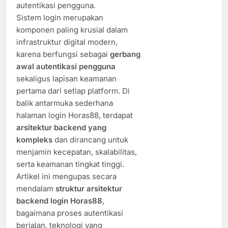
autentikasi pengguna.
Sistem login merupakan
komponen paling krusial dalam
infrastruktur digital modern,
karena berfungsi sebagai
gerbang
awal autentikasi pengguna
sekaligus lapisan keamanan
pertama dari setiap platform. Di
balik antarmuka sederhana
halaman login Horas88, terdapat
arsitektur backend yang
kompleks
dan dirancang untuk
menjamin kecepatan, skalabilitas,
serta keamanan tingkat tinggi.
Artikel ini mengupas secara
mendalam
struktur arsitektur
backend login Horas88
,
bagaimana proses autentikasi
berjalan, teknologi yang