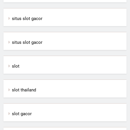
situs slot gacor
situs slot gacor
slot
slot thailand
slot gacor