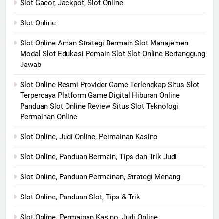
Slot Gacor, Jackpot, Slot Online
Slot Online
Slot Online Aman Strategi Bermain Slot Manajemen
Modal Slot Edukasi Pemain Slot Slot Online Bertanggung
Jawab
Slot Online Resmi Provider Game Terlengkap Situs Slot
Terpercaya Platform Game Digital Hiburan Online
Panduan Slot Online Review Situs Slot Teknologi
Permainan Online
Slot Online, Judi Online, Permainan Kasino
Slot Online, Panduan Bermain, Tips dan Trik Judi
Slot Online, Panduan Permainan, Strategi Menang
Slot Online, Panduan Slot, Tips & Trik
Slot Online, Permainan Kasino, Judi Online