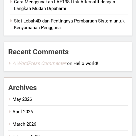
Cara Menggunakan LAE138 Link Alternatif dengan
Langkah Mudah Dipahami
Slot Lebah4D dan Pentingnya Pembaruan Sistem untuk
Kenyamanan Pengguna
Recent Comments
A WordPress Commenter
on
Hello world!
Archives
May 2026
April 2026
March 2026