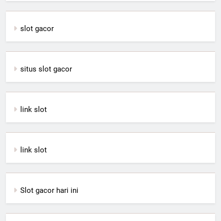
slot gacor
situs slot gacor
link slot
link slot
Slot gacor hari ini