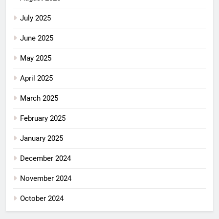
July 2025
June 2025
May 2025
April 2025
March 2025
February 2025
January 2025
December 2024
November 2024
October 2024