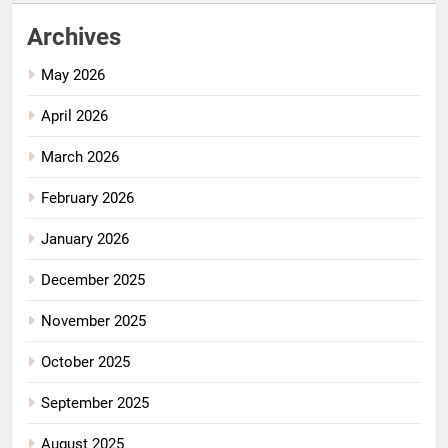
Archives
May 2026
April 2026
March 2026
February 2026
January 2026
December 2025
November 2025
October 2025
September 2025
August 2025