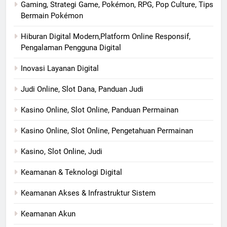
Gaming, Strategi Game, Pokémon, RPG, Pop Culture, Tips
Bermain Pokémon
Hiburan Digital Modern,Platform Online Responsif,
Pengalaman Pengguna Digital
Inovasi Layanan Digital
Judi Online, Slot Dana, Panduan Judi
Kasino Online, Slot Online, Panduan Permainan
Kasino Online, Slot Online, Pengetahuan Permainan
Kasino, Slot Online, Judi
Keamanan & Teknologi Digital
Keamanan Akses & Infrastruktur Sistem
Keamanan Akun