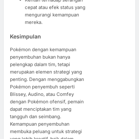
cepat atau efek status yang
mengurangi kemampuan
mereka.
Kesimpulan
Pokémon dengan kemampuan
penyembuhan bukan hanya
pelengkap dalam tim, tetapi
merupakan elemen strategi yang
penting. Dengan menggabungkan
Pokémon penyembuh seperti
Blissey, Audino, atau Comfey
dengan Pokémon ofensif, pemain
dapat menciptakan tim yang
tangguh dan seimbang.
Kemampuan penyembuhan
membuka peluang untuk strategi
yang lebih kreatif, baik dalam