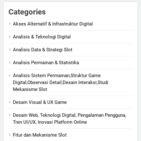
Categories
Akses Alternatif & Infrastruktur Digital
Analisis & Teknologi Digital
Analisis Data & Strategi Slot
Analisis Permainan & Statistika
Analisis Sistem Permainan,Struktur Game
Digital,Observasi Detail,Desain Interaksi,Studi
Mekanisme Slot
Desain Visual & UX Game
Desain Web, Teknologi Digital, Pengalaman Pengguna,
Tren UI/UX, Inovasi Platform Online
Fitur dan Mekanisme Slot