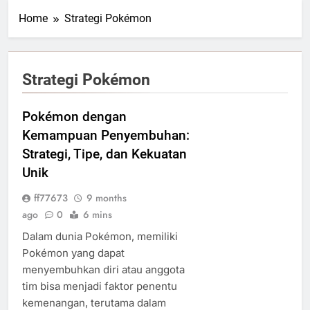
Home
Strategi Pokémon
Strategi Pokémon
Pokémon dengan
Kemampuan Penyembuhan:
Strategi, Tipe, dan Kekuatan
Unik
ff77673
9 months
ago
0
6 mins
Dalam dunia Pokémon, memiliki
Pokémon yang dapat
menyembuhkan diri atau anggota
tim bisa menjadi faktor penentu
kemenangan, terutama dalam