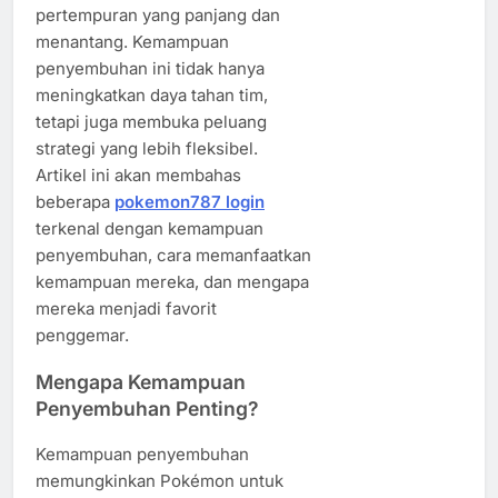
pertempuran yang panjang dan
menantang. Kemampuan
penyembuhan ini tidak hanya
meningkatkan daya tahan tim,
tetapi juga membuka peluang
strategi yang lebih fleksibel.
Artikel ini akan membahas
beberapa
pokemon787 login
terkenal dengan kemampuan
penyembuhan, cara memanfaatkan
kemampuan mereka, dan mengapa
mereka menjadi favorit
penggemar.
Mengapa Kemampuan
Penyembuhan Penting?
Kemampuan penyembuhan
memungkinkan Pokémon untuk