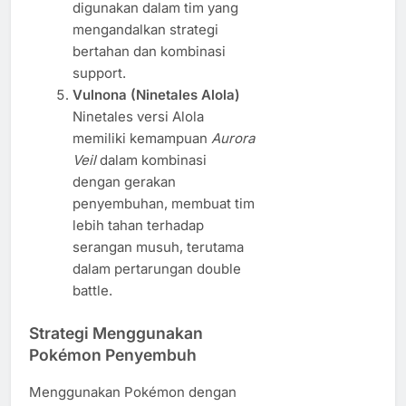
digunakan dalam tim yang
mengandalkan strategi
bertahan dan kombinasi
support.
Vulnona (Ninetales Alola)
Ninetales versi Alola
memiliki kemampuan
Aurora
Veil
dalam kombinasi
dengan gerakan
penyembuhan, membuat tim
lebih tahan terhadap
serangan musuh, terutama
dalam pertarungan double
battle.
Strategi Menggunakan
Pokémon Penyembuh
Menggunakan Pokémon dengan