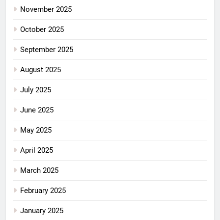
November 2025
October 2025
September 2025
August 2025
July 2025
June 2025
May 2025
April 2025
March 2025
February 2025
January 2025