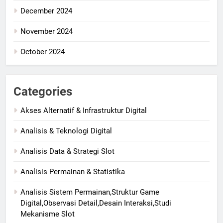
December 2024
November 2024
October 2024
Categories
Akses Alternatif & Infrastruktur Digital
Analisis & Teknologi Digital
Analisis Data & Strategi Slot
Analisis Permainan & Statistika
Analisis Sistem Permainan,Struktur Game
Digital,Observasi Detail,Desain Interaksi,Studi
Mekanisme Slot