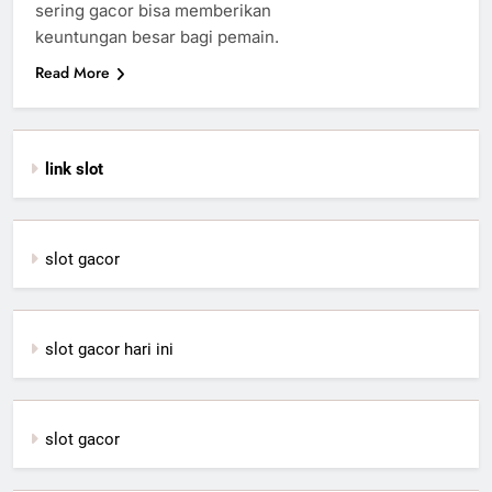
sering gacor bisa memberikan
keuntungan besar bagi pemain.
Read More
link slot
slot gacor
slot gacor hari ini
slot gacor