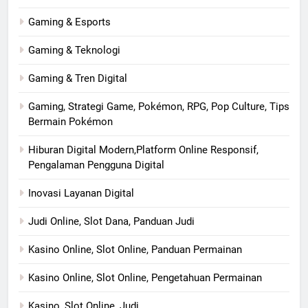
Gaming & Esports
Gaming & Teknologi
Gaming & Tren Digital
Gaming, Strategi Game, Pokémon, RPG, Pop Culture, Tips
Bermain Pokémon
Hiburan Digital Modern,Platform Online Responsif,
Pengalaman Pengguna Digital
Inovasi Layanan Digital
Judi Online, Slot Dana, Panduan Judi
Kasino Online, Slot Online, Panduan Permainan
Kasino Online, Slot Online, Pengetahuan Permainan
Kasino, Slot Online, Judi