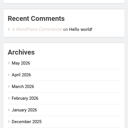
Recent Comments
A WordPress Commenter
on
Hello world!
Archives
May 2026
April 2026
March 2026
February 2026
January 2026
December 2025