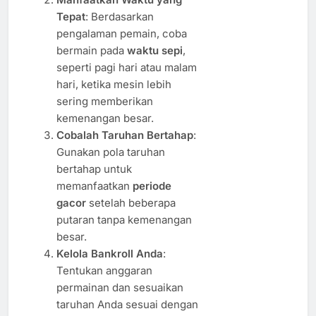
Tepat
: Berdasarkan
pengalaman pemain, coba
bermain pada
waktu sepi
,
seperti pagi hari atau malam
hari, ketika mesin lebih
sering memberikan
kemenangan besar.
Cobalah Taruhan Bertahap
:
Gunakan pola taruhan
bertahap untuk
memanfaatkan
periode
gacor
setelah beberapa
putaran tanpa kemenangan
besar.
Kelola Bankroll Anda
:
Tentukan anggaran
permainan dan sesuaikan
taruhan Anda sesuai dengan