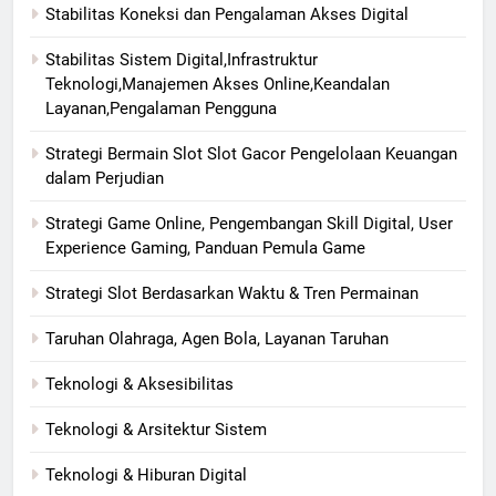
Stabilitas Koneksi dan Pengalaman Akses Digital
Stabilitas Sistem Digital,Infrastruktur
Teknologi,Manajemen Akses Online,Keandalan
Layanan,Pengalaman Pengguna
Strategi Bermain Slot Slot Gacor Pengelolaan Keuangan
dalam Perjudian
Strategi Game Online, Pengembangan Skill Digital, User
Experience Gaming, Panduan Pemula Game
Strategi Slot Berdasarkan Waktu & Tren Permainan
Taruhan Olahraga, Agen Bola, Layanan Taruhan
Teknologi & Aksesibilitas
Teknologi & Arsitektur Sistem
Teknologi & Hiburan Digital