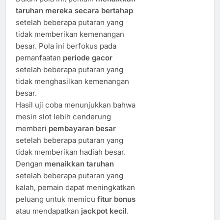
taruhan mereka secara bertahap
setelah beberapa putaran yang
tidak memberikan kemenangan
besar. Pola ini berfokus pada
pemanfaatan
periode gacor
setelah beberapa putaran yang
tidak menghasilkan kemenangan
besar.
Hasil uji coba menunjukkan bahwa
mesin slot lebih cenderung
memberi
pembayaran besar
setelah beberapa putaran yang
tidak memberikan hadiah besar.
Dengan
menaikkan taruhan
setelah beberapa putaran yang
kalah, pemain dapat meningkatkan
peluang untuk memicu
fitur bonus
atau mendapatkan
jackpot kecil
.