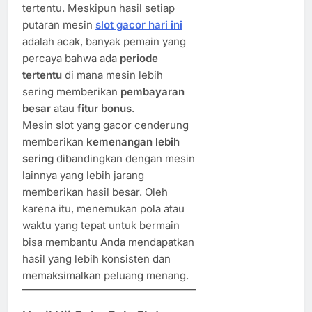
tertentu. Meskipun hasil setiap
putaran mesin
slot gacor hari ini
adalah acak, banyak pemain yang
percaya bahwa ada
periode
tertentu
di mana mesin lebih
sering memberikan
pembayaran
besar
atau
fitur bonus
.
Mesin slot yang gacor cenderung
memberikan
kemenangan lebih
sering
dibandingkan dengan mesin
lainnya yang lebih jarang
memberikan hasil besar. Oleh
karena itu, menemukan pola atau
waktu yang tepat untuk bermain
bisa membantu Anda mendapatkan
hasil yang lebih konsisten dan
memaksimalkan peluang menang.