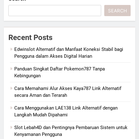
SEARCH
Recent Posts
Edwinslot Alternatif dan Manfaat Koneksi Stabil bagi
Pengguna dalam Akses Digital Harian
Panduan Singkat Daftar Pokemon787 Tanpa
Kebingungan
Cara Memahami Alur Akses Kaya787 Link Alternatif
secara Aman dan Terarah
Cara Menggunakan LAE138 Link Alternatif dengan
Langkah Mudah Dipahami
Slot Lebah4D dan Pentingnya Pembaruan Sistem untuk
Kenyamanan Pengguna