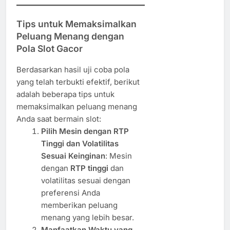
Tips untuk Memaksimalkan
Peluang Menang dengan
Pola Slot Gacor
Berdasarkan hasil uji coba pola
yang telah terbukti efektif, berikut
adalah beberapa tips untuk
memaksimalkan peluang menang
Anda saat bermain slot:
Pilih Mesin dengan RTP
Tinggi dan Volatilitas
Sesuai Keinginan
: Mesin
dengan
RTP tinggi
dan
volatilitas sesuai dengan
preferensi Anda
memberikan peluang
menang yang lebih besar.
Manfaatkan Waktu yang