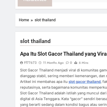
Home
slot thailand
slot thailand
Apa Itu Slot Gacor Thailand yang Vir
Ff77673
11 Months Ago
0
6 Mins
Slot Gacor Thailand menjadi viral di komunitas game
dianggap stabil, sering memberi kemenangan, dan 
Artikel ini membahas apa itu
slot gacor thailand
, fa
reputasinya, serta bagaimana komunitas memperkua
Slot Gacor Thailand adalah istilah yang muncul dar
digital di Asia Tenggara. Kata “gacor” sendiri beras
yang berarti sedang dalam kondisi bagus atau seri