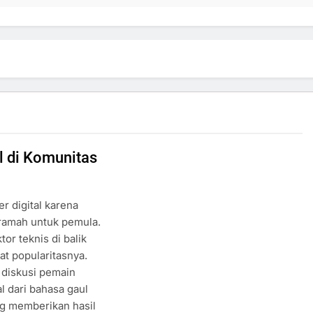
al di Komunitas
r digital karena
ramah untuk pemula.
ktor teknis di balik
t popularitasnya.
i diskusi pemain
al dari bahasa gaul
ng memberikan hasil