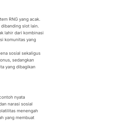
istem RNG yang acak.
dibanding slot lain.
k lahir dari kombinasi
asi komunitas yang
ena sosial sekaligus
 bonus, sedangkan
rita yang dibagikan
 contoh nyata
an narasi sosial
volatilitas menengah
lah yang membuat