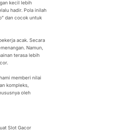
an kecil lebih
lu hadir. Pola inilah
p” dan cocok untuk
bekerja acak. Secara
 kemenangan. Namun,
ainan terasa lebih
cor.
ahami memberi nilai
ran kompleks,
khususnya oleh
uat Slot Gacor