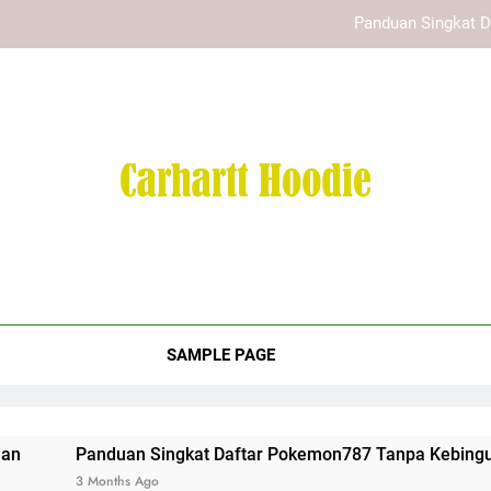
Panduan Singkat 
Cara Memahami Alur Akses Kaya787 Lin
Cara Menggunakan LAE138 Link Alter
Edwinslot Alternatif dan Manfaat Koneksi Stabil ba
Panduan Singkat 
Cara Memahami Alur Akses Kaya787 Lin
hartt Hoodie
oleksi Hoodie Berkualitas Dari Carhartt Hoodie.
Cara Menggunakan LAE138 Link Alter
SAMPLE PAGE
duan Singkat Daftar Pokemon787 Tanpa Kebingungan
onths Ago