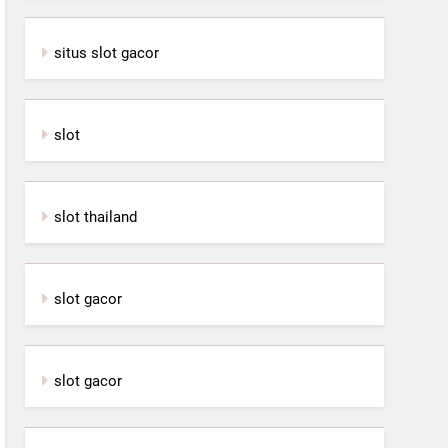
situs slot gacor
slot
slot thailand
slot gacor
slot gacor