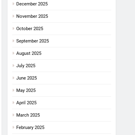
December 2025
November 2025
October 2025
September 2025
August 2025
July 2025
June 2025
May 2025
April 2025
March 2025
February 2025