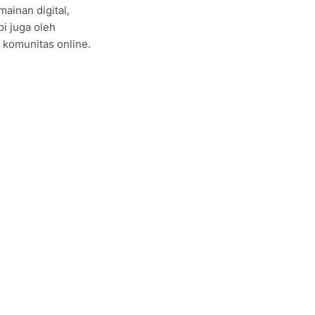
ainan digital,
pi juga oleh
 komunitas online.