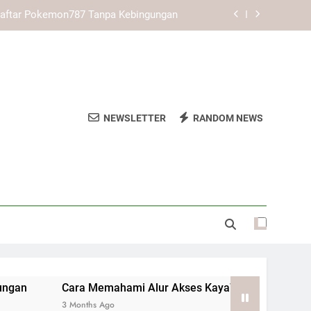
Daftar Pokemon787 Tanpa Kebingungan
k Alternatif secara Aman dan Terarah
natif dengan Langkah Mudah Dipahami
gi Pengguna dalam Akses Digital Harian
NEWSLETTER
RANDOM NEWS
Daftar Pokemon787 Tanpa Kebingungan
k Alternatif secara Aman dan Terarah
natif dengan Langkah Mudah Dipahami
Cara Memahami Alur Akses Kaya787 Link Alternatif secara A
3 Months Ago