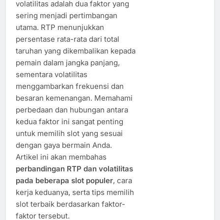
volatilitas adalah dua faktor yang
sering menjadi pertimbangan
utama. RTP menunjukkan
persentase rata-rata dari total
taruhan yang dikembalikan kepada
pemain dalam jangka panjang,
sementara volatilitas
menggambarkan frekuensi dan
besaran kemenangan. Memahami
perbedaan dan hubungan antara
kedua faktor ini sangat penting
untuk memilih slot yang sesuai
dengan gaya bermain Anda.
Artikel ini akan membahas
perbandingan RTP dan volatilitas
pada beberapa slot populer
, cara
kerja keduanya, serta tips memilih
slot terbaik berdasarkan faktor-
faktor tersebut.