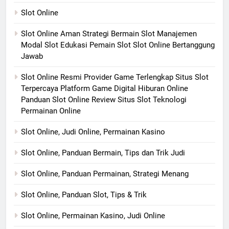
Slot Online
Slot Online Aman Strategi Bermain Slot Manajemen
Modal Slot Edukasi Pemain Slot Slot Online Bertanggung
Jawab
Slot Online Resmi Provider Game Terlengkap Situs Slot
Terpercaya Platform Game Digital Hiburan Online
Panduan Slot Online Review Situs Slot Teknologi
Permainan Online
Slot Online, Judi Online, Permainan Kasino
Slot Online, Panduan Bermain, Tips dan Trik Judi
Slot Online, Panduan Permainan, Strategi Menang
Slot Online, Panduan Slot, Tips & Trik
Slot Online, Permainan Kasino, Judi Online