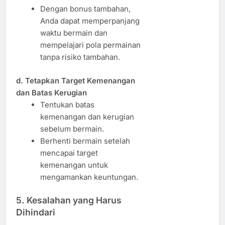
Dengan bonus tambahan,
Anda dapat memperpanjang
waktu bermain dan
mempelajari pola permainan
tanpa risiko tambahan.
d. Tetapkan Target Kemenangan
dan Batas Kerugian
Tentukan batas
kemenangan dan kerugian
sebelum bermain.
Berhenti bermain setelah
mencapai target
kemenangan untuk
mengamankan keuntungan.
5. Kesalahan yang Harus
Dihindari