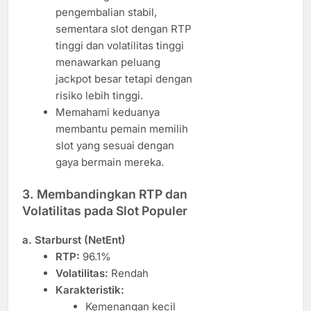
pengembalian stabil,
sementara slot dengan RTP
tinggi dan volatilitas tinggi
menawarkan peluang
jackpot besar tetapi dengan
risiko lebih tinggi.
Memahami keduanya
membantu pemain memilih
slot yang sesuai dengan
gaya bermain mereka.
3. Membandingkan RTP dan
Volatilitas pada Slot Populer
a. Starburst (NetEnt)
RTP:
96.1%
Volatilitas:
Rendah
Karakteristik:
Kemenangan kecil