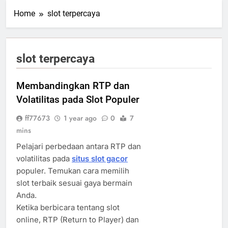
Home
slot terpercaya
slot terpercaya
Membandingkan RTP dan
Volatilitas pada Slot Populer
ff77673
1 year ago
0
7
mins
Pelajari perbedaan antara RTP dan
volatilitas pada
situs slot gacor
populer. Temukan cara memilih
slot terbaik sesuai gaya bermain
Anda.
Ketika berbicara tentang slot
online, RTP (Return to Player) dan