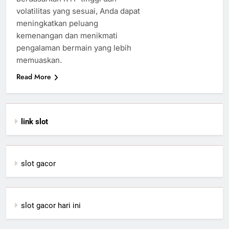
volatilitas yang sesuai, Anda dapat
meningkatkan peluang
kemenangan dan menikmati
pengalaman bermain yang lebih
memuaskan.
Read More
link slot
slot gacor
slot gacor hari ini