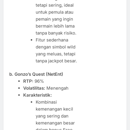
tetapi sering, ideal
untuk pemula atau
pemain yang ingin
bermain lebih lama
tanpa banyak risiko.
Fitur sederhana
dengan simbol wild
yang meluas, tetapi
tanpa jackpot besar.
b. Gonzo’s Quest (NetEnt)
RTP:
96%
Volatilitas:
Menengah
Karakteristik:
Kombinasi
kemenangan kecil
yang sering dan
kemenangan besar
dalam bonus Free