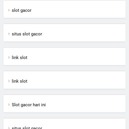
slot gacor
situs slot gacor
link slot
link slot
Slot gacor hari ini
situs slot gacor