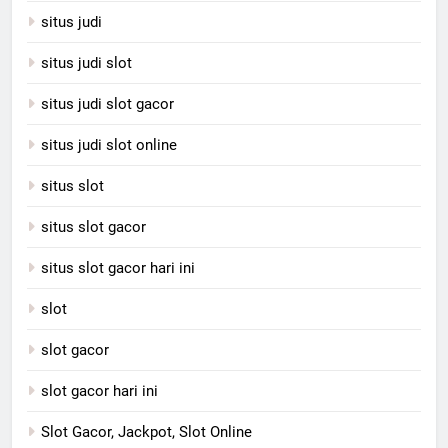
situs judi
situs judi slot
situs judi slot gacor
situs judi slot online
situs slot
situs slot gacor
situs slot gacor hari ini
slot
slot gacor
slot gacor hari ini
Slot Gacor, Jackpot, Slot Online