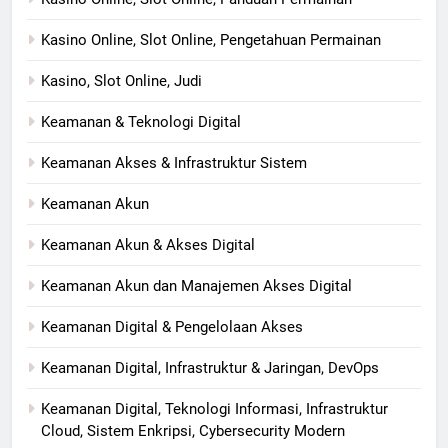
Kasino Online, Slot Online, Pengetahuan Permainan
Kasino, Slot Online, Judi
Keamanan & Teknologi Digital
Keamanan Akses & Infrastruktur Sistem
Keamanan Akun
Keamanan Akun & Akses Digital
Keamanan Akun dan Manajemen Akses Digital
Keamanan Digital & Pengelolaan Akses
Keamanan Digital, Infrastruktur & Jaringan, DevOps
Keamanan Digital, Teknologi Informasi, Infrastruktur
Cloud, Sistem Enkripsi, Cybersecurity Modern