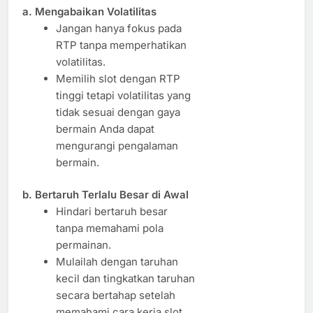
a. Mengabaikan Volatilitas
Jangan hanya fokus pada
RTP tanpa memperhatikan
volatilitas.
Memilih slot dengan RTP
tinggi tetapi volatilitas yang
tidak sesuai dengan gaya
bermain Anda dapat
mengurangi pengalaman
bermain.
b. Bertaruh Terlalu Besar di Awal
Hindari bertaruh besar
tanpa memahami pola
permainan.
Mulailah dengan taruhan
kecil dan tingkatkan taruhan
secara bertahap setelah
memahami cara kerja slot.