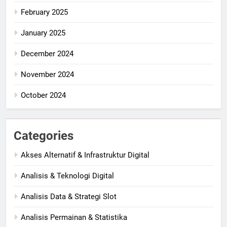
February 2025
January 2025
December 2024
November 2024
October 2024
Categories
Akses Alternatif & Infrastruktur Digital
Analisis & Teknologi Digital
Analisis Data & Strategi Slot
Analisis Permainan & Statistika