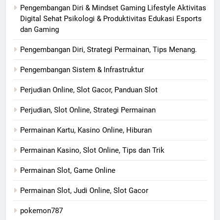
Pengembangan Diri & Mindset Gaming Lifestyle Aktivitas
Digital Sehat Psikologi & Produktivitas Edukasi Esports
dan Gaming
Pengembangan Diri, Strategi Permainan, Tips Menang.
Pengembangan Sistem & Infrastruktur
Perjudian Online, Slot Gacor, Panduan Slot
Perjudian, Slot Online, Strategi Permainan
Permainan Kartu, Kasino Online, Hiburan
Permainan Kasino, Slot Online, Tips dan Trik
Permainan Slot, Game Online
Permainan Slot, Judi Online, Slot Gacor
pokemon787